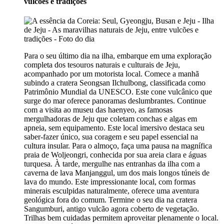
vulcões e tradições
Para o seu último dia na ilha, embarque em uma exploração
completa dos tesouros naturais e culturais de Jeju,
acompanhado por um motorista local. Comece a manhã
subindo a cratera Seongsan Ilchulbong, classificada como
Patrimônio Mundial da UNESCO. Este cone vulcânico que
surge do mar oferece panoramas deslumbrantes. Continue
com a visita ao museu das haenyeo, as famosas
mergulhadoras de Jeju que coletam conchas e algas em
apneia, sem equipamento. Este local imersivo destaca seu
saber-fazer único, sua coragem e seu papel essencial na
cultura insular. Para o almoço, faça uma pausa na magnífica
praia de Woljeongri, conhecida por sua areia clara e águas
turquesa. À tarde, mergulhe nas entranhas da ilha com a
caverna de lava Manjanggul, um dos mais longos túneis de
lava do mundo. Este impressionante local, com formas
minerais esculpidas naturalmente, oferece uma aventura
geológica fora do comum. Termine o seu dia na cratera
Sangumburi, antigo vulcão agora coberto de vegetação.
Trilhas bem cuidadas permitem aproveitar plenamente o local.