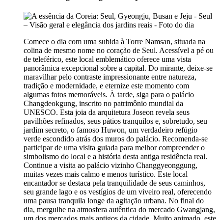
Comece o dia com uma subida à Torre Namsan, situada na
colina de mesmo nome no coração de Seul. Acessível a pé ou
de teleférico, este local emblemático oferece uma vista
panorâmica excepcional sobre a capital. Do mirante, deixe-se
maravilhar pelo contraste impressionante entre natureza,
tradição e modernidade, e eternize este momento com
algumas fotos memoráveis. À tarde, siga para o palácio
Changdeokgung, inscrito no patrimônio mundial da
UNESCO. Esta joia da arquitetura Joseon revela seus
pavilhões refinados, seus pátios tranquilos e, sobretudo, seu
jardim secreto, o famoso Huwon, um verdadeiro refúgio
verde escondido atrás dos muros do palácio. Recomenda-se
participar de uma visita guiada para melhor compreender o
simbolismo do local e a história desta antiga residência real.
Continue a visita ao palácio vizinho Changgyeonggung,
muitas vezes mais calmo e menos turístico. Este local
encantador se destaca pela tranquilidade de seus caminhos,
seu grande lago e os vestígios de um viveiro real, oferecendo
uma pausa tranquila longe da agitação urbana. No final do
dia, mergulhe na atmosfera autêntica do mercado Gwangjang,
um dos mercados mais antigos da cidade. Muito animado, este