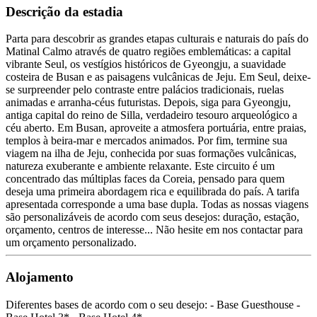
Descrição da estadia
Parta para descobrir as grandes etapas culturais e naturais do país do
Matinal Calmo através de quatro regiões emblemáticas: a capital
vibrante Seul, os vestígios históricos de Gyeongju, a suavidade
costeira de Busan e as paisagens vulcânicas de Jeju. Em Seul, deixe-
se surpreender pelo contraste entre palácios tradicionais, ruelas
animadas e arranha-céus futuristas. Depois, siga para Gyeongju,
antiga capital do reino de Silla, verdadeiro tesouro arqueológico a
céu aberto. Em Busan, aproveite a atmosfera portuária, entre praias,
templos à beira-mar e mercados animados. Por fim, termine sua
viagem na ilha de Jeju, conhecida por suas formações vulcânicas,
natureza exuberante e ambiente relaxante. Este circuito é um
concentrado das múltiplas faces da Coreia, pensado para quem
deseja uma primeira abordagem rica e equilibrada do país. A tarifa
apresentada corresponde a uma base dupla. Todas as nossas viagens
são personalizáveis de acordo com seus desejos: duração, estação,
orçamento, centros de interesse... Não hesite em nos contactar para
um orçamento personalizado.
Alojamento
Diferentes bases de acordo com o seu desejo: - Base Guesthouse -