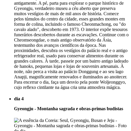
antigamente. A pé, parta para explorar o parque histórico de
Gyeongju, verdadeiro museu a céu aberto que preserva
muitos vestígios de mais de mil anos de história. Comece
pelos túmulos do centro da cidade, esses grandes montes em
forma de colina, incluindo o famoso Cheonmachong, ou "do
cavalo alado", descoberto em 1973. O interior expõe tesouros
funerários descobertos durante as escavações. Continue com o
Cheomseongdae, o mais antigo observatório da Ásia,
testemunho dos avanços científicos da época. Nas
proximidades, descubra os vestígios do palácio real e o antigo
refrigerador real, usado para conservar alimentos durante os
grandes calores. À tarde, passeie por um bairro antigo ladeado
de hanoks, pequenas lojas e lojas de souvenirs artesanais. À
noite, não perca a visita ao palácio Donggung e ao seu lago
Anapji, magnificamente renovados e iluminados ao anoitecer.
Para encerrar o dia, faça um desvio pela ponte Woljeonggyo,
cujo reflexo cintilante na água cria uma atmosfera mágica.
dia 4
Gyeongju - Montanha sagrada e obras-primas budistas