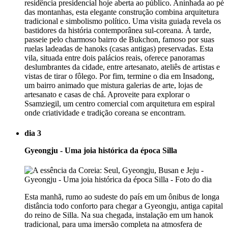
residência presidencial hoje aberta ao público. Aninhada ao pé
das montanhas, esta elegante construção combina arquitetura
tradicional e simbolismo político. Uma visita guiada revela os
bastidores da história contemporânea sul-coreana. À tarde,
passeie pelo charmoso bairro de Bukchon, famoso por suas
ruelas ladeadas de hanoks (casas antigas) preservadas. Esta
vila, situada entre dois palácios reais, oferece panoramas
deslumbrantes da cidade, entre artesanato, ateliês de artistas e
vistas de tirar o fôlego. Por fim, termine o dia em Insadong,
um bairro animado que mistura galerias de arte, lojas de
artesanato e casas de chá. Aproveite para explorar o
Ssamziegil, um centro comercial com arquitetura em espiral
onde criatividade e tradição coreana se encontram.
dia 3
Gyeongju - Uma joia histórica da época Silla
Esta manhã, rumo ao sudeste do país em um ônibus de longa
distância todo conforto para chegar a Gyeongju, antiga capital
do reino de Silla. Na sua chegada, instalação em um hanok
tradicional, para uma imersão completa na atmosfera de