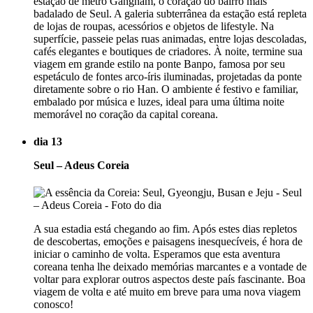
estação de metrô Gangnam, o coração do bairro mais
badalado de Seul. A galeria subterrânea da estação está repleta
de lojas de roupas, acessórios e objetos de lifestyle. Na
superfície, passeie pelas ruas animadas, entre lojas descoladas,
cafés elegantes e boutiques de criadores. À noite, termine sua
viagem em grande estilo na ponte Banpo, famosa por seu
espetáculo de fontes arco-íris iluminadas, projetadas da ponte
diretamente sobre o rio Han. O ambiente é festivo e familiar,
embalado por música e luzes, ideal para uma última noite
memorável no coração da capital coreana.
dia 13
Seul – Adeus Coreia
A sua estadia está chegando ao fim. Após estes dias repletos
de descobertas, emoções e paisagens inesquecíveis, é hora de
iniciar o caminho de volta. Esperamos que esta aventura
coreana tenha lhe deixado memórias marcantes e a vontade de
voltar para explorar outros aspectos deste país fascinante. Boa
viagem de volta e até muito em breve para uma nova viagem
conosco!