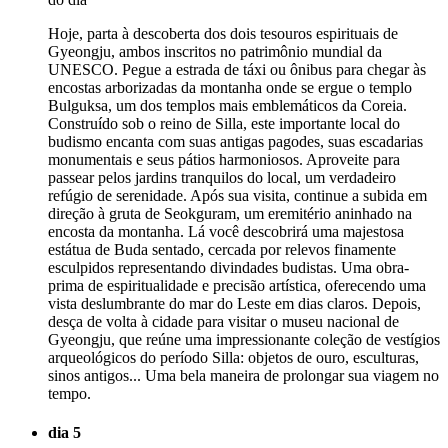
Hoje, parta à descoberta dos dois tesouros espirituais de
Gyeongju, ambos inscritos no patrimônio mundial da
UNESCO. Pegue a estrada de táxi ou ônibus para chegar às
encostas arborizadas da montanha onde se ergue o templo
Bulguksa, um dos templos mais emblemáticos da Coreia.
Construído sob o reino de Silla, este importante local do
budismo encanta com suas antigas pagodes, suas escadarias
monumentais e seus pátios harmoniosos. Aproveite para
passear pelos jardins tranquilos do local, um verdadeiro
refúgio de serenidade. Após sua visita, continue a subida em
direção à gruta de Seokguram, um eremitério aninhado na
encosta da montanha. Lá você descobrirá uma majestosa
estátua de Buda sentado, cercada por relevos finamente
esculpidos representando divindades budistas. Uma obra-
prima de espiritualidade e precisão artística, oferecendo uma
vista deslumbrante do mar do Leste em dias claros. Depois,
desça de volta à cidade para visitar o museu nacional de
Gyeongju, que reúne uma impressionante coleção de vestígios
arqueológicos do período Silla: objetos de ouro, esculturas,
sinos antigos... Uma bela maneira de prolongar sua viagem no
tempo.
dia 5