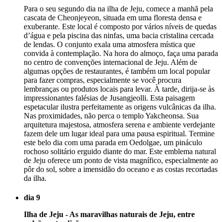
Para o seu segundo dia na ilha de Jeju, comece a manhã pela
cascata de Cheonjeyeon, situada em uma floresta densa e
exuberante. Este local é composto por vários níveis de quedas
d’água e pela piscina das ninfas, uma bacia cristalina cercada
de lendas. O conjunto exala uma atmosfera mística que
convida à contemplação. Na hora do almoço, faça uma parada
no centro de convenções internacional de Jeju. Além de
algumas opções de restaurantes, é também um local popular
para fazer compras, especialmente se você procura
lembranças ou produtos locais para levar. À tarde, dirija-se às
impressionantes falésias de Jusangjeolli. Esta paisagem
espetacular ilustra perfeitamente as origens vulcânicas da ilha.
Nas proximidades, não perca o templo Yakcheonsa. Sua
arquitetura majestosa, atmosfera serena e ambiente verdejante
fazem dele um lugar ideal para uma pausa espiritual. Termine
este belo dia com uma parada em Oedolgae, um pináculo
rochoso solitário erguido diante do mar. Este emblema natural
de Jeju oferece um ponto de vista magnífico, especialmente ao
pôr do sol, sobre a imensidão do oceano e as costas recortadas
da ilha.
dia 9
Ilha de Jeju - As maravilhas naturais de Jeju, entre