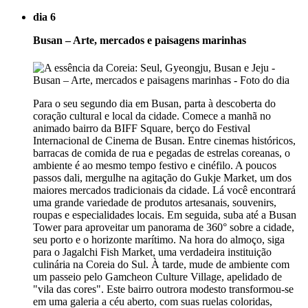
dia 6
Busan – Arte, mercados e paisagens marinhas
Para o seu segundo dia em Busan, parta à descoberta do
coração cultural e local da cidade. Comece a manhã no
animado bairro da BIFF Square, berço do Festival
Internacional de Cinema de Busan. Entre cinemas históricos,
barracas de comida de rua e pegadas de estrelas coreanas, o
ambiente é ao mesmo tempo festivo e cinéfilo. A poucos
passos dali, mergulhe na agitação do Gukje Market, um dos
maiores mercados tradicionais da cidade. Lá você encontrará
uma grande variedade de produtos artesanais, souvenirs,
roupas e especialidades locais. Em seguida, suba até a Busan
Tower para aproveitar um panorama de 360° sobre a cidade,
seu porto e o horizonte marítimo. Na hora do almoço, siga
para o Jagalchi Fish Market, uma verdadeira instituição
culinária na Coreia do Sul. À tarde, mude de ambiente com
um passeio pelo Gamcheon Culture Village, apelidado de
"vila das cores". Este bairro outrora modesto transformou-se
em uma galeria a céu aberto, com suas ruelas coloridas,