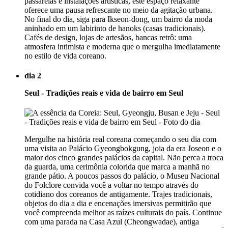
passarelas e instalações artísticas, este espaço relaxante
oferece uma pausa refrescante no meio da agitação urbana.
No final do dia, siga para Ikseon-dong, um bairro da moda
aninhado em um labirinto de hanoks (casas tradicionais).
Cafés de design, lojas de artesãos, bancas retrô: uma
atmosfera intimista e moderna que o mergulha imediatamente
no estilo de vida coreano.
dia 2
Seul - Tradições reais e vida de bairro em Seul
Mergulhe na história real coreana começando o seu dia com
uma visita ao Palácio Gyeongbokgung, joia da era Joseon e o
maior dos cinco grandes palácios da capital. Não perca a troca
da guarda, uma cerimônia colorida que marca a manhã no
grande pátio. A poucos passos do palácio, o Museu Nacional
do Folclore convida você a voltar no tempo através do
cotidiano dos coreanos de antigamente. Trajes tradicionais,
objetos do dia a dia e encenações imersivas permitirão que
você compreenda melhor as raízes culturais do país. Continue
com uma parada na Casa Azul (Cheongwadae), antiga