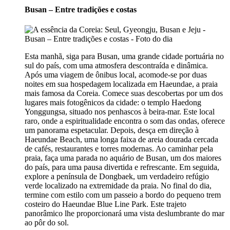
Busan – Entre tradições e costas
Esta manhã, siga para Busan, uma grande cidade portuária no
sul do país, com uma atmosfera descontraída e dinâmica.
Após uma viagem de ônibus local, acomode-se por duas
noites em sua hospedagem localizada em Haeundae, a praia
mais famosa da Coreia. Comece suas descobertas por um dos
lugares mais fotogênicos da cidade: o templo Haedong
Yonggungsa, situado nos penhascos à beira-mar. Este local
raro, onde a espiritualidade encontra o som das ondas, oferece
um panorama espetacular. Depois, desça em direção à
Haeundae Beach, uma longa faixa de areia dourada cercada
de cafés, restaurantes e torres modernas. Ao caminhar pela
praia, faça uma parada no aquário de Busan, um dos maiores
do país, para uma pausa divertida e refrescante. Em seguida,
explore a península de Dongbaek, um verdadeiro refúgio
verde localizado na extremidade da praia. No final do dia,
termine com estilo com um passeio a bordo do pequeno trem
costeiro do Haeundae Blue Line Park. Este trajeto
panorâmico lhe proporcionará uma vista deslumbrante do mar
ao pôr do sol.