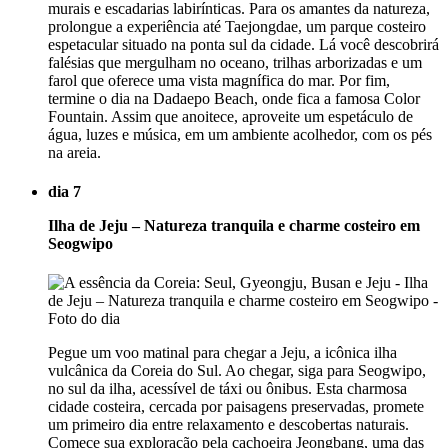
murais e escadarias labirínticas. Para os amantes da natureza,
prolongue a experiência até Taejongdae, um parque costeiro
espetacular situado na ponta sul da cidade. Lá você descobrirá
falésias que mergulham no oceano, trilhas arborizadas e um
farol que oferece uma vista magnífica do mar. Por fim,
termine o dia na Dadaepo Beach, onde fica a famosa Color
Fountain. Assim que anoitece, aproveite um espetáculo de
água, luzes e música, em um ambiente acolhedor, com os pés
na areia.
dia 7
Ilha de Jeju – Natureza tranquila e charme costeiro em
Seogwipo
Pegue um voo matinal para chegar a Jeju, a icônica ilha
vulcânica da Coreia do Sul. Ao chegar, siga para Seogwipo,
no sul da ilha, acessível de táxi ou ônibus. Esta charmosa
cidade costeira, cercada por paisagens preservadas, promete
um primeiro dia entre relaxamento e descobertas naturais.
Comece sua exploração pela cachoeira Jeongbang, uma das