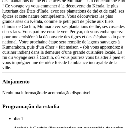
des plantations de thé et d'épices de Munnar ... Un concentré de Sud
! Ce voyage va vous emmener à la découverte du Kérala, le plus
luxuriant des États d’Inde, avec ses plantations de thé et de café, ses
épices et cette nature omniprésente. Vous découvrirez les plus
grands sites du Kérala, comme le petit port de pêche aux filets
chinois de Cochin, Munnar avec ses plantations de thé, ses cascades
et ses lacs. Vous partirez ensuite vers Periyar, où vous embarquerez
pour une croisière à la découverte des tigres et des éléphants du parc
national. Votre prochaine étape sera remplie de lagons sauvages à
Kumarakom, puis d’un dîner « fait maison » (où vous apprendrez à
cuisiner indien) dans la demeure d’une grande cuisinière locale. La
fin du voyage sera à Cochin, où vous pourrez vous balader à pied et
vous imprégner une dernière fois de l’ambiance incroyable de la
ville.
Alojamento
Nenhuma informação de acomodação disponível
Programação da estadia
dia 1