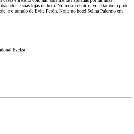
casas em estilo colonial, atualmente habitadas por famílias
 abobadados e suas lojas de luxo. No mesmo bairro, você também pode
oje, é o túmulo de Evita Perón. Noite no hotel Selina Palermo em