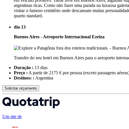
em veículo privativo. Tarde livre em Buenos Aires, algumas sug
argentinas ricas. Como não fazer uma parada na luxuosa galeria
visitar o famoso cemitério onde descansam muitas personalidade
quarto standard.
dia 13
Buenos Aires - Aeroporto Internacional Ezeiza
Transfer do seu hotel em Buenos Aires para o aeroporto intern
Duração :
13 dias
Preço :
A partir de 2175 € por pessoa
(exceto passagens aéreas
Destinos: :
Argentina
Solicitar orçamento
Um site de