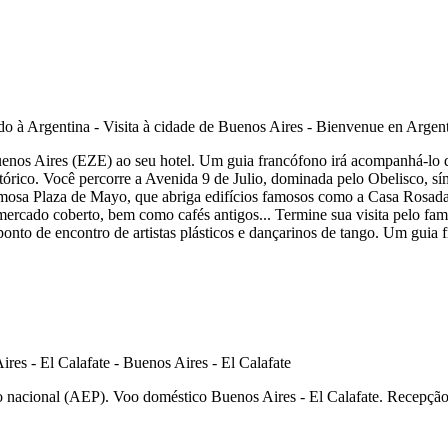
uenos Aires (EZE) ao seu hotel. Um guia francófono irá acompanhá-lo du
histórico. Você percorre a Avenida 9 de Julio, dominada pelo Obelisco, 
amosa Plaza de Mayo, que abriga edifícios famosos como a Casa Rosada,
mercado coberto, bem como cafés antigos... Termine sua visita pelo fa
ponto de encontro de artistas plásticos e dançarinos de tango. Um guia 
o nacional (AEP). Voo doméstico Buenos Aires - El Calafate. Recepção n