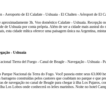
de aproximadamente 3h. Voo doméstico Calafate - Ushuaïa. Recepção no
ade de Ushuaïa por conta própria. Além de ser a cidade mais austral d
, esta cidade mítica oferece uma paisagem única na Argentina, misturan
egação - Ushuaia
 Parque Nacional da Terra do Fogo. Você passeia entre seus 63.000 hec
tes barragens construídas pelos castores que coabitam no parque e que
ras de navegação no canal de Beagle para chegar à ilha Los Pajaros, c
ilha Los Lobos onde conhecerá os leões marinhos. Noite no hotel Camp