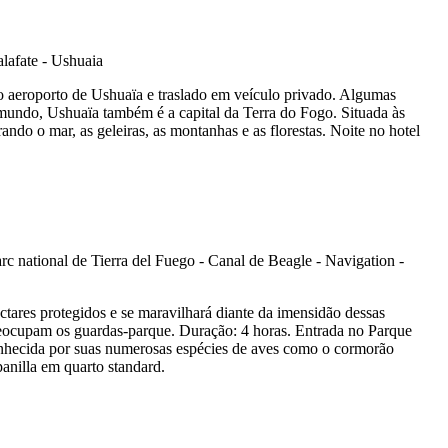
 aeroporto de Ushuaïa e traslado em veículo privado. Algumas
o mundo, Ushuaïa também é a capital da Terra do Fogo. Situada às
do o mar, as geleiras, as montanhas e as florestas. Noite no hotel
tares protegidos e se maravilhará diante da imensidão dessas
 preocupam os guardas-parque. Duração: 4 horas. Entrada no Parque
onhecida por suas numerosas espécies de aves como o cormorão
anilla em quarto standard.