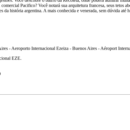
estões: Você descobre o bairro da Recoleta, onde poderá admirar muitas 
 comercial Pacifico? Você notará sua arquitetura francesa, seus tetos
s da história argentina. A mais conhecida e venerada, sem dúvida até h
acional EZE.
)