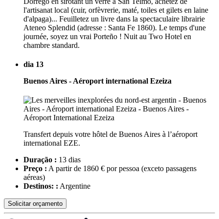
Dorrego en sirotant un verre à San Telmo, achetez de
l'artisanat local (cuir, orfèvrerie, maté, toiles et gilets en laine
d'alpaga)... Feuilletez un livre dans la spectaculaire librairie
Ateneo Splendid (adresse : Santa Fe 1860). Le temps d'une
journée, soyez un vrai Porteño ! Nuit au Two Hotel en
chambre standard.
dia 13
Buenos Aires - Aéroport international Ezeiza
Transfert depuis votre hôtel de Buenos Aires à l’aéroport
international EZE.
Duração :
13 dias
Preço :
A partir de 1860 € por pessoa
(exceto passagens
aéreas)
Destinos: :
Argentine
Solicitar orçamento