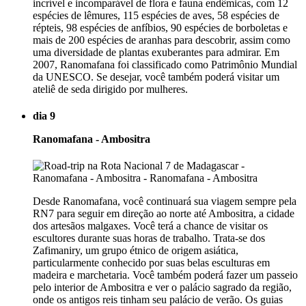
incrível e incomparável de flora e fauna endêmicas, com 12
espécies de lêmures, 115 espécies de aves, 58 espécies de
répteis, 98 espécies de anfíbios, 90 espécies de borboletas e
mais de 200 espécies de aranhas para descobrir, assim como
uma diversidade de plantas exuberantes para admirar. Em
2007, Ranomafana foi classificado como Patrimônio Mundial
da UNESCO. Se desejar, você também poderá visitar um
ateliê de seda dirigido por mulheres.
dia 9
Ranomafana - Ambositra
Desde Ranomafana, você continuará sua viagem sempre pela
RN7 para seguir em direção ao norte até Ambositra, a cidade
dos artesãos malgaxes. Você terá a chance de visitar os
escultores durante suas horas de trabalho. Trata-se dos
Zafimaniry, um grupo étnico de origem asiática,
particularmente conhecido por suas belas esculturas em
madeira e marchetaria. Você também poderá fazer um passeio
pelo interior de Ambositra e ver o palácio sagrado da região,
onde os antigos reis tinham seu palácio de verão. Os guias