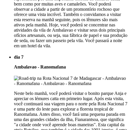
bem como por muitas aves e camaleões. Você poderá
observar a cidade a partir de um promontório rochoso que
oferece uma vista incrível. Também o convidamos a visitar
esta reserva na manhã seguinte, pois os lêmures são mais
ativos pela manhã. Hoje, você poderá se concentrar nas
atividades da vila de Ambalavao e visitar seus dois principais
ofícios artesanais, ou seja, sua fábrica de papel e sua produção
de seda, ou fazer um passeio pela vila. Você passará a noite
em um hotel da vila.
dia 7
Ambalavao - Ranomafana
Neste belo manhã, você poderá visitar o bonito parque Anja e
apreciar os lémures catta em primeiro lugar. Após esta visita,
você continuará sua viagem para o norte pela Rota Nacional 7
e uma parte do leste para explorar a floresta tropical de
Ranomafana. Antes disso, você fará uma pequena parada em
uma das grandes cidades da ilha, Fianarantsoa, que significa
"a cidade onde você aprende boas maneiras". Esta capital da
etnia Betsileo, que também é a cidade das 1001 igrejas, é uma