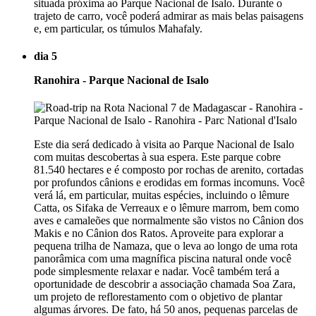
situada próxima ao Parque Nacional de Isalo. Durante o
trajeto de carro, você poderá admirar as mais belas paisagens
e, em particular, os túmulos Mahafaly.
dia 5
Ranohira - Parque Nacional de Isalo
Este dia será dedicado à visita ao Parque Nacional de Isalo
com muitas descobertas à sua espera. Este parque cobre
81.540 hectares e é composto por rochas de arenito, cortadas
por profundos cânions e erodidas em formas incomuns. Você
verá lá, em particular, muitas espécies, incluindo o lêmure
Catta, os Sifaka de Verreaux e o lêmure marrom, bem como
aves e camaleões que normalmente são vistos no Cânion dos
Makis e no Cânion dos Ratos. Aproveite para explorar a
pequena trilha de Namaza, que o leva ao longo de uma rota
panorâmica com uma magnífica piscina natural onde você
pode simplesmente relaxar e nadar. Você também terá a
oportunidade de descobrir a associação chamada Soa Zara,
um projeto de reflorestamento com o objetivo de plantar
algumas árvores. De fato, há 50 anos, pequenas parcelas de