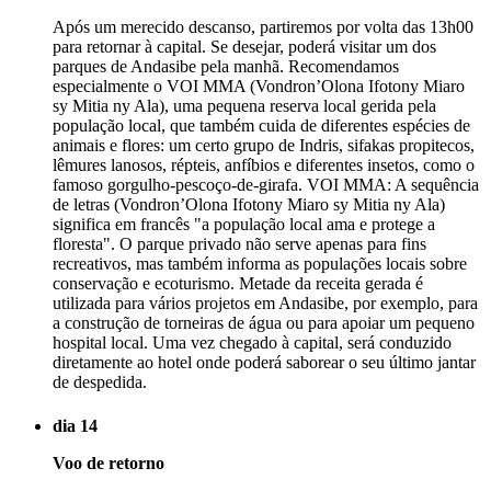
Após um merecido descanso, partiremos por volta das 13h00
para retornar à capital. Se desejar, poderá visitar um dos
parques de Andasibe pela manhã. Recomendamos
especialmente o VOI MMA (Vondron’Olona Ifotony Miaro
sy Mitia ny Ala), uma pequena reserva local gerida pela
população local, que também cuida de diferentes espécies de
animais e flores: um certo grupo de Indris, sifakas propitecos,
lêmures lanosos, répteis, anfíbios e diferentes insetos, como o
famoso gorgulho-pescoço-de-girafa. VOI MMA: A sequência
de letras (Vondron’Olona Ifotony Miaro sy Mitia ny Ala)
significa em francês "a população local ama e protege a
floresta". O parque privado não serve apenas para fins
recreativos, mas também informa as populações locais sobre
conservação e ecoturismo. Metade da receita gerada é
utilizada para vários projetos em Andasibe, por exemplo, para
a construção de torneiras de água ou para apoiar um pequeno
hospital local. Uma vez chegado à capital, será conduzido
diretamente ao hotel onde poderá saborear o seu último jantar
de despedida.
dia 14
Voo de retorno