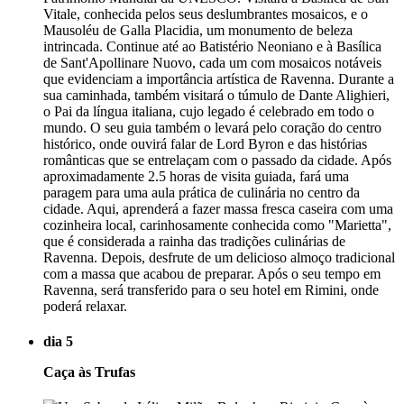
Vitale, conhecida pelos seus deslumbrantes mosaicos, e o
Mausoléu de Galla Placidia, um monumento de beleza
intrincada. Continue até ao Batistério Neoniano e à Basílica
de Sant'Apollinare Nuovo, cada um com mosaicos notáveis
que evidenciam a importância artística de Ravenna. Durante a
sua caminhada, também visitará o túmulo de Dante Alighieri,
o Pai da língua italiana, cujo legado é celebrado em todo o
mundo. O seu guia também o levará pelo coração do centro
histórico, onde ouvirá falar de Lord Byron e das histórias
românticas que se entrelaçam com o passado da cidade. Após
aproximadamente 2.5 horas de visita guiada, fará uma
paragem para uma aula prática de culinária no centro da
cidade. Aqui, aprenderá a fazer massa fresca caseira com uma
cozinheira local, carinhosamente conhecida como "Marietta",
que é considerada a rainha das tradições culinárias de
Ravenna. Depois, desfrute de um delicioso almoço tradicional
com a massa que acabou de preparar. Após o seu tempo em
Ravenna, será transferido para o seu hotel em Rimini, onde
poderá relaxar.
dia 5
Caça às Trufas