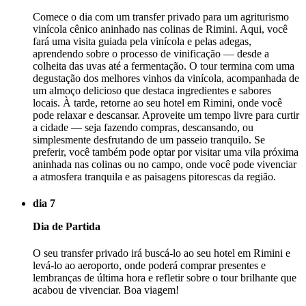
Comece o dia com um transfer privado para um agriturismo
vinícola cênico aninhado nas colinas de Rimini. Aqui, você
fará uma visita guiada pela vinícola e pelas adegas,
aprendendo sobre o processo de vinificação — desde a
colheita das uvas até a fermentação. O tour termina com uma
degustação dos melhores vinhos da vinícola, acompanhada de
um almoço delicioso que destaca ingredientes e sabores
locais. À tarde, retorne ao seu hotel em Rimini, onde você
pode relaxar e descansar. Aproveite um tempo livre para curtir
a cidade — seja fazendo compras, descansando, ou
simplesmente desfrutando de um passeio tranquilo. Se
preferir, você também pode optar por visitar uma vila próxima
aninhada nas colinas ou no campo, onde você pode vivenciar
a atmosfera tranquila e as paisagens pitorescas da região.
dia 7
Dia de Partida
O seu transfer privado irá buscá-lo ao seu hotel em Rimini e
levá-lo ao aeroporto, onde poderá comprar presentes e
lembranças de última hora e refletir sobre o tour brilhante que
acabou de vivenciar. Boa viagem!