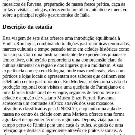
mosaicos de Ravena, preparação de massa fresca prática, caça às
trufas e visitas a adegas, oferecendo um olhar autêntico e imersivo
sobre a principal região gastronómica de Itália.
Descrição da estadia
Esta viagem de sete dias oferece uma introdução equilibrada à
Emilia-Romagna, combinando tradições gastronómicas renomadas,
marcos culturais e tempo passado tanto em cidades históricas como
no campo. Com uma mistura constante de experiências guiadas e
tempo livre, o itinerário proporciona uma compreensão clara da
cultura alimentar da região e dos lugares que a moldaram. A sua
experiência começa em Bologna, onde ruas medievais, vias com
pórticos e lojas locais o apresentam aos sabores que definem este
celebrado centro gastronómico. Em Modena, obtém uma visão da
produção regional com visitas a uma queijaria de Parmigiano e a
uma fábrica tradicional de vinagre, seguidas de tempo livre na
cidade e a opção de visitar o Museu Enzo Ferrari. Ravenna
acrescenta um contraste artístico através dos seus mosaicos
bizantinos classificados pela UNESCO, enquanto uma aula de
massa no centro da cidade com uma Marietta oferece uma forma
agradável de aprender técnicas regionais. Depois, viaja para o
campo perto de Rimini para uma caça às trufas, seguida de uma
refeição que destaca o ingrediente através de pratos sazonais. A