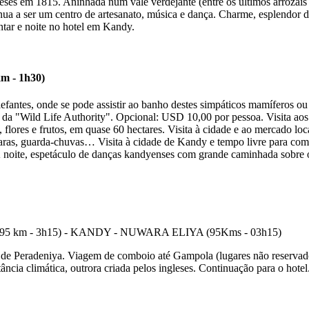
eses em 1815. Aninhada num vale verdejante (entre os últimos arrozais 
ua a ser um centro de artesanato, música e dança. Charme, esplendor 
antar e noite no hotel em Kandy.
 - 1h30)
efantes, onde se pode assistir ao banho destes simpáticos mamíferos ou 
o da "Wild Life Authority". Opcional: USD 10,00 por pessoa. Visita ao
s, flores e frutos, em quase 60 hectares. Visita à cidade e ao mercado l
máscaras, guarda-chuvas… Visita à cidade de Kandy e tempo livre para c
noite, espetáculo de danças kandyenses com grande caminhada sobre o 
 de Peradeniya. Viagem de comboio até Gampola (lugares não reservad
ncia climática, outrora criada pelos ingleses. Continuação para o hotel.