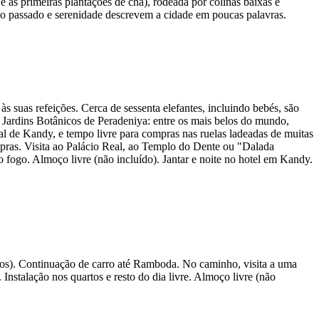
e as primeiras plantações de chá), rodeada por colinas baixas e
do passado e serenidade descrevem a cidade em poucas palavras.
às suas refeições. Cerca de sessenta elefantes, incluindo bebés, são
s Jardins Botânicos de Peradeniya: entre os mais belos do mundo,
ocal de Kandy, e tempo livre para compras nas ruelas ladeadas de muitas
ompras. Visita ao Palácio Real, ao Templo do Dente ou "Dalada
fogo. Almoço livre (não incluído). Jantar e noite no hotel em Kandy.
os). Continuação de carro até Ramboda. No caminho, visita a uma
 Instalação nos quartos e resto do dia livre. Almoço livre (não