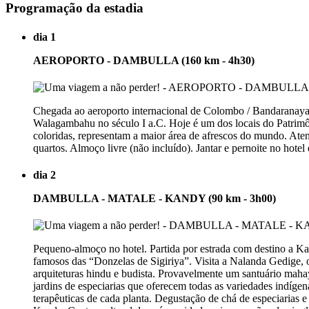
Programação da estadia
dia 1
AEROPORTO - DAMBULLA (160 km - 4h30)
Chegada ao aeroporto internacional de Colombo / Bandaranayak
Walagambahu no século I a.C. Hoje é um dos locais do Patrimôni
coloridas, representam a maior área de afrescos do mundo. Atenç
quartos. Almoço livre (não incluído). Jantar e pernoite no hote
dia 2
DAMBULLA - MATALE - KANDY (90 km - 3h00)
Pequeno-almoço no hotel. Partida por estrada com destino a Ka
famosos das “Donzelas de Sigiriya”. Visita a Nalanda Gedige, 
arquiteturas hindu e budista. Provavelmente um santuário mahaya
jardins de especiarias que oferecem todas as variedades indíg
terapêuticas de cada planta. Degustação de chá de especiarias e