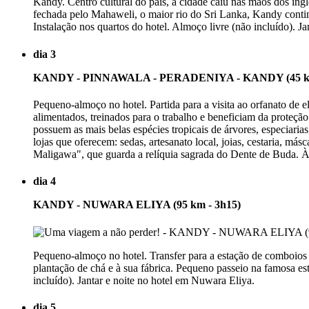
Kandy. Centro cultural do país, a cidade caiu nas mãos dos ingl
fechada pelo Mahaweli, o maior rio do Sri Lanka, Kandy contin
Instalação nos quartos do hotel. Almoço livre (não incluído). J
dia 3
KANDY - PINNAWALA - PERADENIYA - KANDY (45 km
Pequeno-almoço no hotel. Partida para a visita ao orfanato de el
alimentados, treinados para o trabalho e beneficiam da proteçã
possuem as mais belas espécies tropicais de árvores, especiaria
lojas que oferecem: sedas, artesanato local, joias, cestaria, 
Maligawa", que guarda a relíquia sagrada do Dente de Buda. À 
dia 4
KANDY - NUWARA ELIYA (95 km - 3h15)
Pequeno-almoço no hotel. Transfer para a estação de comboios
plantação de chá e à sua fábrica. Pequeno passeio na famosa estâ
incluído). Jantar e noite no hotel em Nuwara Eliya.
dia 5