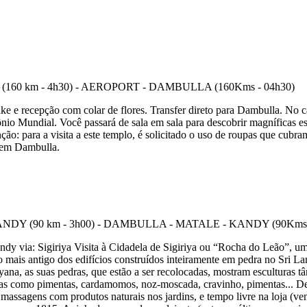
e e recepção com colar de flores. Transfer direto para Dambulla. No 
o Mundial. Você passará de sala em sala para descobrir magníficas esc
ão: para a visita a este templo, é solicitado o uso de roupas que cubram
l em Dambulla.
ndy via: Sigiriya Visita à Cidadela de Sigiriya ou “Rocha do Leão”, um
o mais antigo dos edifícios construídos inteiramente em pedra no Sri 
na, as suas pedras, que estão a ser recolocadas, mostram esculturas tân
enas como pimentas, cardamomos, noz-moscada, cravinho, pimentas... De
 massagens com produtos naturais nos jardins, e tempo livre na loja (ve