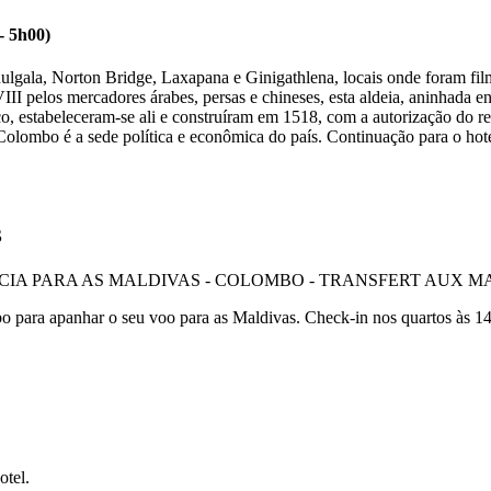
 5h00)
ulgala, Norton Bridge, Laxapana e Ginigathlena, locais onde foram fi
 pelos mercadores árabes, persas e chineses, esta aldeia, aninhada ent
co, estabeleceram-se ali e construíram em 1518, com a autorização do 
je, Colombo é a sede política e econômica do país. Continuação para o ho
S
o para apanhar o seu voo para as Maldivas. Check-in nos quartos às 1
otel.