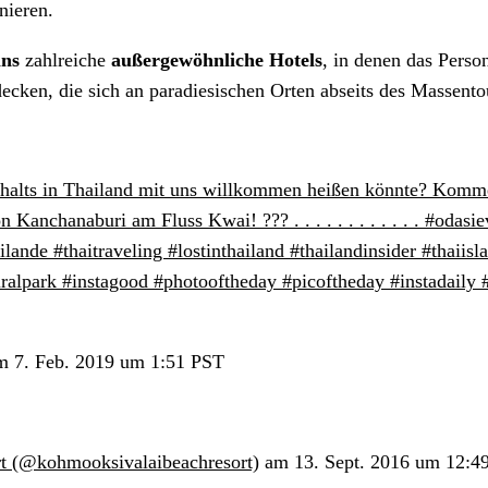
nieren.
lns
zahlreiche
außergewöhnliche Hotels
, in denen das Perso
decken, die sich an paradiesischen Orten abseits des Massent
nthalts in Thailand mit uns willkommen heißen könnte? Komme
Kanchanaburi am Fluss Kwai! ??? . . . . . . . . . . . . #odas
ilande #thaitraveling #lostinthailand #thailandinsider #thaiis
lpark #instagood #photooftheday #picoftheday #instadaily #w
 7. Feb. 2019 um 1:51 PST
rt (@kohmooksivalaibeachresort)
am 13. Sept. 2016 um 12:4