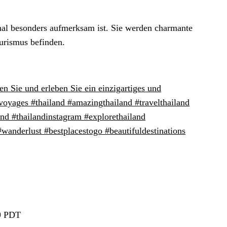
nal besonders aufmerksam ist. Sie werden charmante
ourismus befinden.
n Sie und erleben Sie ein einzigartiges und
ievoyages #thailand #amazingthailand #travelthailand
land #thailandinstagram #explorethailand
anderlust #bestplacestogo #beautifuldestinations
9 PDT