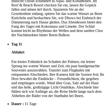
Indische Ozean schimmert in Aqua- und Kobalttönen. Im
Reef & Beach Resort checken Sie ein, lassen Ihr Gepäck
fallen und atmen tief durch. Spazieren Sie an der
Gezeitenlinie entlang, spüren Sie das warme Wasser an Ihren
Knöcheln und beobachten Sie, wie Dhows bei Einbruch der
Dämmerung nach Hause gleiten. Das Abendessen bietet den
Fang des Tages mit Kokosnuss und Limette. Der Schlaf
kommt leicht im Rhythmus der Wellen und dem sanften Chor
der Nachtinsekten hinter Ihrem Balkon.
Tag 11
Abfahrt
Ein letztes Frühstück im Schatten der Palmen, ein letzter
Sprung ins warme Wasser und Zeit, ein paar handgemachte
Souvenirs auszuwählen. Transfer zum Flughafen mit
entspannten Abschieden. Ihre Kamera hält die Szenen fest; Ihr
Herz bewahrt die Eindrücke – Freundlichkeit, die gegeben
und empfangen wurde, Wind über Gras, Salz auf der Haut
und das helle, großzügige Licht Ostafrikas. Abschiede hier
fühlen sich wie Anfänge an; die Reise bleibt lange nach dem
Abheben der Räder von der Startbahn bei Ihnen.
Dauer :
11 Tage