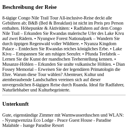
Beschreibung der Reise
8-tägige Congo Nile Trail Tour All-inclusive-Reise deckt alle
Gebühren ab; B&B (Bed & Breakfast) ist nicht im Preis pro Person
enthalten. Höhepunkte & Aktivitäten: • Radfahren auf dem Congo
Nile Trail – Erkunden Sie Rwandas malerische Ufer des Lake Kivu
auf zwei Rädern. • Nyungwe Forest Nationalpark – Wandern Sie
durch üppigen Regenwald voller Wildtiere. • Nyanza Kingdom
Palace – Entdecken Sie Rwandas reiches königliches Erbe. • Lake
Kivu – Entspannen Sie am ruhigen Seeufer. • Pfunda Teefabrik –
Lernen Sie die Kunst der ruandischen Teeherstellung kennen. •
Musanze-Höhlen – Erkunden Sie uralte vulkanische Höhlen. • Dian
Fossey Memorial – Erweisen Sie der legendären Primatologin die
Ehre. Warum diese Tour wählen? Abenteuer, Kultur und
atemberaubende Landschaften vereinen sich auf dieser
unvergesslichen 8-tägigen Reise durch Ruanda. Ideal für Radfahrer,
Naturliebhaber und Kulturbegeisterte.
Unterkunft
Gute, eigenständige Zimmer mit Warmwasserduschen und WLAN:
- Nyungwenziza Eco Lodge - Peace Guest House - Paradise
Malahide - Isange Paradise Resort