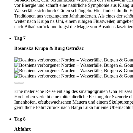
vor Energie und schafft eine natürliche Symphonie aus Klang
Wasserfälle sich durch Gärten schlängeln. Hier findest du di
Traditionen aus vergangenen Jahrhunderten. Als eines der schö
weiter nach Krupa na Uni, einem ruhigen Flussweiler, umgebe
nach Bihać zurück und trägst die Magie von Bosniens faszinier
Tag 7
Bosanska Krupa & Burg Ostrožac
Eine malerische Reise entlang des smaragdgrünen Una-Flusses f
Hoch oben verleiht eine mittelalterliche Festung der Szenerie 
Innenhöfen, efeubewachsenen Mauern und einem Skulpturenpark 
gemütliche Fahrt zurück nach Banja Luka für eine Übernachtu
Tag 8
Abfahrt