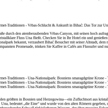
traße durch den atemberaubenden Vrbas-Canyon, mit seinen hoch aufr
ristallklare Fluss Una fließt. Checken Sie in Ihr Hotel ein und genieße
ionalpark bekannt, verzaubert Bihać Besucher mit seiner Altstadt, dem 
 entspannten Promenade, trinken Sie Kaffee in Cafés am Flussufer und 
den größten in Bosnien und Herzegowina—ein Zufluchtsort aus kristal
e, Una, bedeutet „die Eine“ und wurde von den alten Römern gegeben, d
beraubender Schwall türkisfarbenen Wassers, der über moosige Felsen s