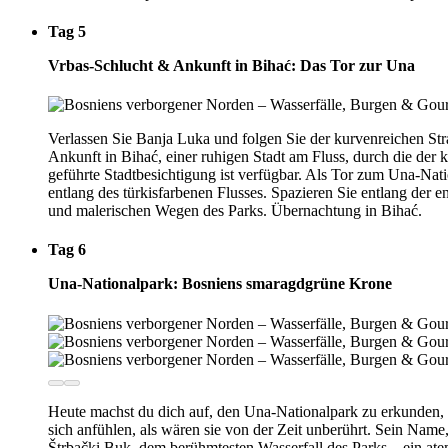
Tag 5
Vrbas-Schlucht & Ankunft in Bihać: Das Tor zur Una
Verlassen Sie Banja Luka und folgen Sie der kurvenreichen S
Ankunft in Bihać, einer ruhigen Stadt am Fluss, durch die der k
geführte Stadtbesichtigung ist verfügbar. Als Tor zum Una-Nat
entlang des türkisfarbenen Flusses. Spazieren Sie entlang der
und malerischen Wegen des Parks. Übernachtung in Bihać.
Tag 6
Una-Nationalpark: Bosniens smaragdgrüne Krone
Heute machst du dich auf, den Una-Nationalpark zu erkunden, 
sich anfühlen, als wären sie von der Zeit unberührt. Sein Nam
Štrbački Buk, dem berühmtesten Wasserfall des Parks—ein atem