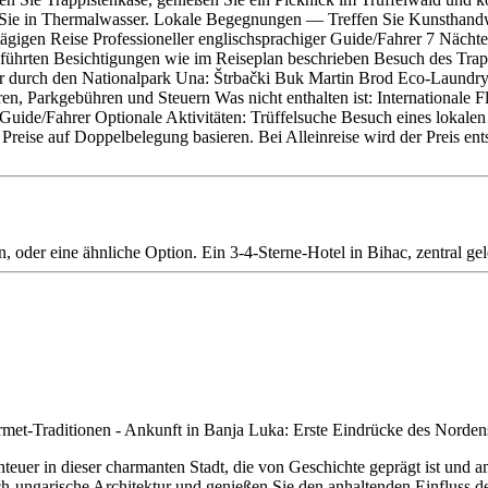
n Sie in Thermalwasser. Lokale Begegnungen — Treffen Sie Kunsthandw
‑tägigen Reise Professioneller englischsprachiger Guide/Fahrer 7 Näch
hrten Besichtigungen wie im Reiseplan beschrieben Besuch des Trappi
r durch den Nationalpark Una: Štrbački Buk Martin Brod Eco‑Laundry
n, Parkgebühren und Steuern Was nicht enthalten ist: Internationale
uide/Fahrer Optionale Aktivitäten: Trüffelsuche Besuch eines lokalen W
e Preise auf Doppelbelegung basieren. Bei Alleinreise wird der Preis 
n, oder eine ähnliche Option. Ein 3-4-Sterne-Hotel in Bihac, zentral ge
uer in dieser charmanten Stadt, die von Geschichte geprägt ist und a
ch-ungarische Architektur und genießen Sie den anhaltenden Einfluss