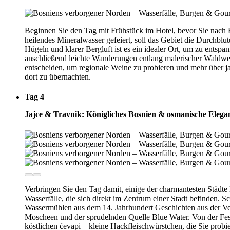
Beginnen Sie den Tag mit Frühstück im Hotel, bevor Sie nach 
heilendes Mineralwasser gefeiert, soll das Gebiet die Durchb
Hügeln und klarer Bergluft ist es ein idealer Ort, um zu ents
anschließend leichte Wanderungen entlang malerischer Waldweg
entscheiden, um regionale Weine zu probieren und mehr über j
dort zu übernachten.
Tag 4
Jajce & Travnik: Königliches Bosnien & osmanische Elega
Verbringen Sie den Tag damit, einige der charmantesten Städte
Wasserfälle, die sich direkt im Zentrum einer Stadt befinden. 
Wassermühlen aus dem 14. Jahrhundert Geschichten aus der Ver
Moscheen und der sprudelnden Quelle Blue Water. Von der Festu
köstlichen ćevapi—kleine Hackfleischwürstchen, die Sie probi