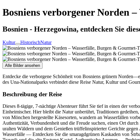
Bosniens verborgener Norden –
Bosnien - Herzegowina, entdecken Sie diese
Kultur
Historisch
Natur
Alle Bilder ansehen
Entdecke die verborgene Schönheit von Bosniens grünem Norden—ein
des Una-Nationalparks verbindet diese Reise Natur, Kultur und Gour
Beschreibung der Reise
Dieses 8‑tägige, 7‑nächtige Abenteuer führt Sie tief in einen der ver
Einheimischer. Hier bleibt die Natur unberührt, Traditionen gedeihen
von Mönchen hergestellte Käsesorten, wandern an Wasserfällen vorbei
Authentizität, Verbundenheit und die Freude suchen, einen Ort durch
uralten Wäldern und dem Genießen trüffelinspirierter Gerichte gegen A
Wasserfälle — Entdecken Sie die smaragdgrünen Kaskaden von Štrbačk
Travnik und die alte Festung Kastel. Authentische Aromen — Probier