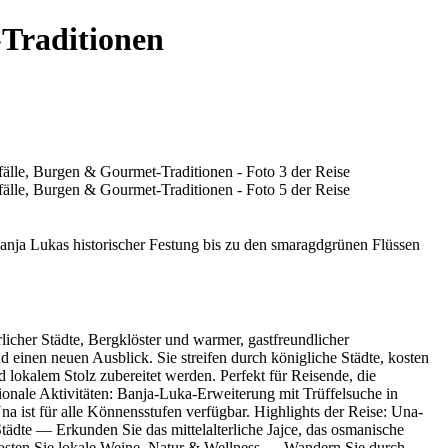
-Traditionen
ja Lukas historischer Festung bis zu den smaragdgrünen Flüssen
licher Städte, Bergklöster und warmer, gastfreundlicher
 einen neuen Ausblick. Sie streifen durch königliche Städte, kosten
lokalem Stolz zubereitet werden. Perfekt für Reisende, die
onale Aktivitäten: Banja-Luka-Erweiterung mit Trüffelsuche in
na ist für alle Könnensstufen verfügbar. Highlights der Reise: Una-
dte — Erkunden Sie das mittelalterliche Jajce, das osmanische
 kosten Sie lokale Weine. Natur & Wellness — Wandern Sie durch