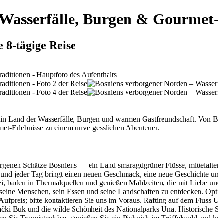
 Wasserfälle, Burgen & Gourmet
 8-tägige Reise
 Land der Wasserfälle, Burgen und warmen Gastfreundschaft. Von Ban
met-Erlebnisse zu einem unvergesslichen Abenteuer.
borgenen Schätze Bosniens — ein Land smaragdgrüner Flüsse, mittelalter
, und jeder Tag bringt einen neuen Geschmack, eine neue Geschichte und
, baden in Thermalquellen und genießen Mahlzeiten, die mit Liebe und 
 seine Menschen, sein Essen und seine Landschaften zu entdecken. Opti
ufpreis; bitte kontaktieren Sie uns im Voraus. Rafting auf dem Fluss U
i Buk und die wilde Schönheit des Nationalparks Una. Historische Stä
en Sie Trappistenkäse, genießen Sie ein Picknick im Trüffelwald und