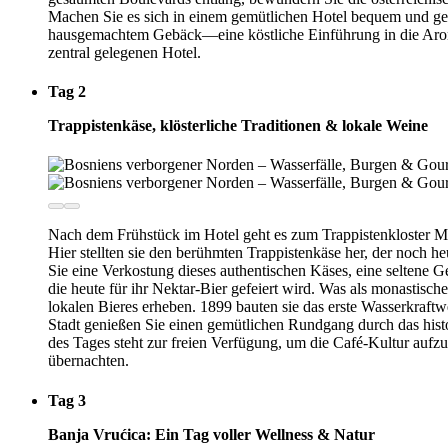
Machen Sie es sich in einem gemütlichen Hotel bequem und geni
hausgemachtem Gebäck—eine köstliche Einführung in die Arom
zentral gelegenen Hotel.
Tag 2
Trappistenkäse, klösterliche Traditionen & lokale Weine
Nach dem Frühstück im Hotel geht es zum Trappistenkloster Mar
Hier stellten sie den berühmten Trappistenkäse her, der noch 
Sie eine Verkostung dieses authentischen Käses, eine seltene G
die heute für ihr Nektar-Bier gefeiert wird. Was als monastis
lokalen Bieres erheben. 1899 bauten sie das erste Wasserkraf
Stadt genießen Sie einen gemütlichen Rundgang durch das hist
des Tages steht zur freien Verfügung, um die Café-Kultur aufz
übernachten.
Tag 3
Banja Vrućica: Ein Tag voller Wellness & Natur