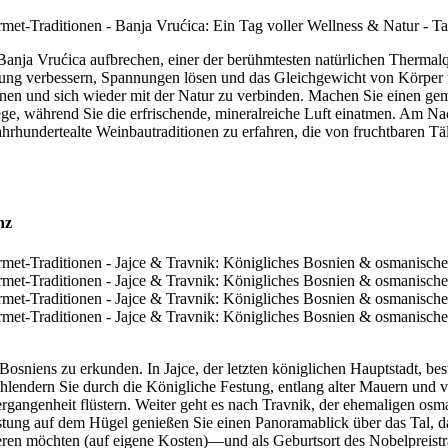
Banja Vrućica aufbrechen, einer der berühmtesten natürlichen Thermalq
lutung verbessern, Spannungen lösen und das Gleichgewicht von Körper
pannen und sich wieder mit der Natur zu verbinden. Machen Sie einen 
e, während Sie die erfrischende, mineralreiche Luft einatmen. Am Na
ahrhundertealte Weinbautraditionen zu erfahren, die von fruchtbaren 
nz
 Bosniens zu erkunden. In Jajce, der letzten königlichen Hauptstadt, b
Schlendern Sie durch die Königliche Festung, entlang alter Mauern und v
gangenheit flüstern. Weiter geht es nach Travnik, der ehemaligen osma
ng auf dem Hügel genießen Sie einen Panoramablick über das Tal, das 
eren möchten (auf eigene Kosten)—und als Geburtsort des Nobelpreist