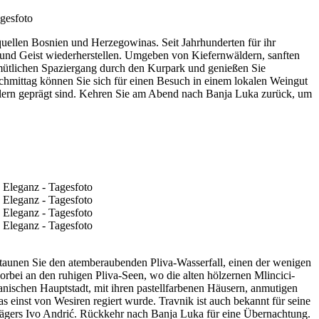
uellen Bosnien und Herzegowinas. Seit Jahrhunderten für ihr
 und Geist wiederherstellen. Umgeben von Kiefernwäldern, sanften
gemütlichen Spaziergang durch den Kurpark und genießen Sie
chmittag können Sie sich für einen Besuch in einem lokalen Weingut
Tälern geprägt sind. Kehren Sie am Abend nach Banja Luka zurück, um
estaunen Sie den atemberaubenden Pliva-Wasserfall, einen der wenigen
orbei an den ruhigen Pliva-Seen, wo die alten hölzernen Mlincici-
nischen Hauptstadt, mit ihren pastellfarbenen Häusern, anmutigen
einst von Wesiren regiert wurde. Travnik ist auch bekannt für seine
rägers Ivo Andrić. Rückkehr nach Banja Luka für eine Übernachtung.