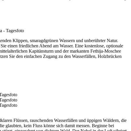
agenden Klippen, smaragdgrünen Wassern und unberührter Natur.
n Sie einen friedlichen Abend am Wasser. Eine kostenlose, optionale
mittelalterlichen Kapitänsturm und der markanten Fethija-Moschee
nutzen Sie den einfachen Zugang zu den Wasserfällen, Holzbrücken
lklaren Flüssen, rauschenden Wasserfällen und üppigen Wäldern, die
ie glaubten, kein Fluss könne sich damit messen. Beginne bei
türzt, eingerahmt von dichtem Wald. Der Nebel in der Luft vibriert