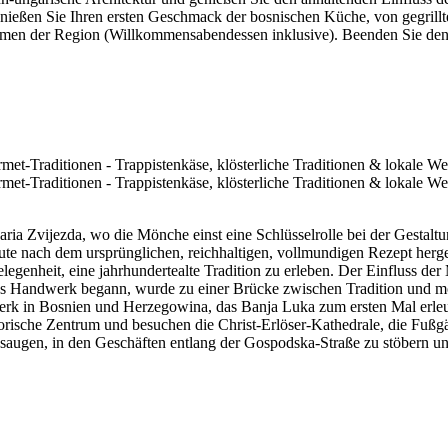
eßen Sie Ihren ersten Geschmack der bosnischen Küche, von gegrilltem
en der Region (Willkommensabendessen inklusive). Beenden Sie den T
ia Zvijezda, wo die Mönche einst eine Schlüsselrolle bei der Gestaltun
heute nach dem ursprünglichen, reichhaltigen, vollmundigen Rezept her
elegenheit, eine jahrhundertealte Tradition zu erleben. Der Einfluss de
ches Handwerk begann, wurde zu einer Brücke zwischen Tradition und mo
twerk in Bosnien und Herzegowina, das Banja Luka zum ersten Mal erleu
orische Zentrum und besuchen die Christ-Erlöser-Kathedrale, die Fußg
usaugen, in den Geschäften entlang der Gospodska-Straße zu stöbern u