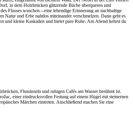
Dorf, in dem Holzbrücken glitzernde Bäche überqueren und
en des Flusses wuschen—eine lebendige Erinnerung an nachhaltige
dem Natur und Erbe nahtlos miteinander verschmelzen. Dann geht es
ken und kleine Kaskaden und bietet pure Ruhe. Am Abend kehrst du
olzbrücken, Flussinseln und ruhigen Cafés am Wasser berühmt ist.
trožac, einer eindrucksvollen Festung auf einem Hügel mit steinernen
ropäisches Märchen eintreten. Anschließend machen Sie eine