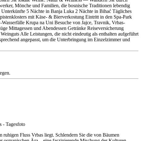
erker, Mönche und Familien, die bosnische Traditionen lebendig
te Unterkünfte 5 Nächte in Banja Luka 2 Nächte in Bihać Tägliches
stenklosters mit Käse- & Bierverkostung Eintritt in den Spa-Park
-Wasserfälle Krupa na Uni Besuche von Jajce, Travnik, Vrbas-
 Flüge Mittagessen und Abendessen Getränke Reiseversicherung
einguts Alle Leistungen, die nicht eindeutig als enthalten aufgeführt
entsprechend angepasst, um die Unterbringung im Einzelzimmer und
legen.
m ruhigen Fluss Vrbas liegt. Schlendern Sie die von Bäumen
 der osmanischen Ära—eine faszinierende Mischung der Kulturen.