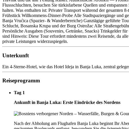
Flussschluchten, besuchen Sie türkisfarbene Quellen und entspanne
halten. Was enthalten ist: Privater Transport während der gesamten 8
Frühstück Willkommens-Dinner-Probe Alle Stadtspaziergänge und gefü
Banja Vrućica (Spazier- & Wanderbereiche) Ganztägige geführte Tou
Schlucht, Bosanska Krupa und der Burg Ostrožac Alle Straßengebühre
Persönliche Ausgaben (Souvenirs, Getränke, Snacks) Trinkgelder für G
sind Hinweis: Diese Tour erfordert mindestens zwei Reisende, da all
private Leistungen widerzuspiegeln.
Unterkunft
Ein 4-Sterne-Hotel, wie das Hotel Ideja in Banja Luka, zentral gelege
Reiseprogramm
Tag 1
Ankunft in Banja Luka: Erste Eindrücke des Nordens
Nach der Abholung am Flughafen Banja Luka beginnt Ihr Abente
gesäumten Boulevards entlang, bewundern Sie die österreichis