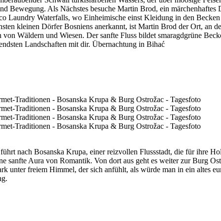
 und Bewegung. Als Nächstes besuche Martin Brod, ein märchenhaftes 
e Eco Laundry Waterfalls, wo Einheimische einst Kleidung in den Beck
nsten kleinen Dörfer Bosniens anerkannt, ist Martin Brod der Ort, an 
n von Wäldern und Wiesen. Der sanfte Fluss bildet smaragdgrüne Bec
endsten Landschaften mit dir. Übernachtung in Bihać
ührt nach Bosanska Krupa, einer reizvollen Flussstadt, die für ihre H
eine sanfte Aura von Romantik. Von dort aus geht es weiter zur Burg Os
unter freiem Himmel, der sich anfühlt, als würde man in ein altes eu
ng.