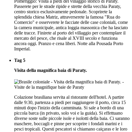
Pomeriggio: Visita a piedi del villaggio storico di Paraty.
Passerete per le strade ripide e strette della vecchia Paraty,
centro storico esclusivamente pedonale. Scoprirete la
splendida chiesa Matriz, attraverserete la famosa "Rua do
Comercio" e osserverete le facciate delle case coloniali, come
la camera municipale, antica loggia massonica che ha lasciato
delle tracce. Finirete al porto del villaggio per contemplare il
mercato del pesce, che risale al XVIII secolo e funziona
ancora oggi. Pranzo e cena liberi. Notte alla Pousada Porto
Imperial.
Tag 5
Visita della magnifica baia di Paraty.
Colazione brasiliana servita al ristorante dell'hotel. A partire
dalle 9:30, partenza a piedi per raggiungere il porto, circa 15
minuti dopo l'inizio della camminata. Si sale a bordo di una
piccola barca (in privato, solo voi e la guida). Si effettuano
diverse soste sulle piccole isole e isolotti della baia. Ci saranno
maschere, boccagli e pinne per scoprire i fondali marini e i
pesci tropicali. Questi pescatori si chiamano caiçaras e le loro