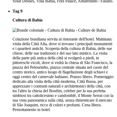
Solar Deuses, Villa Bahia, Fera Palace, Amarelindo / Fasano.
Tag 9
Cultura di Bahia
Colazione brasiliana servita al ristorante dell'hotel. Mattinata:
visita della Città Alta, dove si trovano i principali monumenti
e i quartieri antichi. Scoperta della cultura di Bahia, delle sue
chiese, delle sue tradizioni e del suo lato mistico. La visita
della parte più antica della città si svolgerà a piedi, in
pittoreschi vicoli, dove si vedrà la chiesa di São Francisco, la
piazza del Pelourinho, piazza centrale situata nel cuore del
centro storico, antico luogo di flagellazione degli schiavi e
oggi centro del carnevale bahiano. Pranzo libero. Pomeriggio:
dedicato alla visita della città moderna, Città Bassa, per
apprezzare i contrasti naturali e architettonici della città, con
tra l'altro la chiesa del Bonfim, celebre per la sua perfetta
simbiosi tra cattolicesimo e candomblé, il Monte Serrat con la
sua vista panoramica sulla città, senza dimenticare il mercato
di São Joaquim, ricco di colori e profumi. Cena libera.
Pernottamento in hotel.