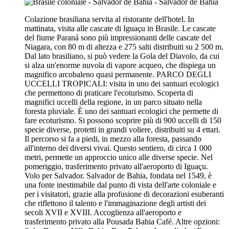
Colazione brasiliana servita al ristorante dell'hotel. In
mattinata, visita alle cascate di Iguaçu in Brasile. Le cascate
del fiume Paraná sono più impressionanti delle cascate del
Niagara, con 80 m di altezza e 275 salti distribuiti su 2 500 m.
Dal lato brasiliano, si può vedere la Gola del Diavolo, da cui
si alza un'enorme nuvola di vapore acqueo, che dispiega un
magnifico arcobaleno quasi permanente. PARCO DEGLI
UCCELLI TROPICALI: visita in uno dei santuari ecologici
che permettono di praticare l'ecoturismo. Scoperta di
magnifici uccelli della regione, in un parco situato nella
foresta pluviale. È uno dei santuari ecologici che permette di
fare ecoturismo. Si possono scoprire più di 900 uccelli di 150
specie diverse, protetti in grandi voliere, distribuiti su 4 ettari.
Il percorso si fa a piedi, in mezzo alla foresta, passando
all'interno dei diversi vivai. Questo sentiero, di circa 1 000
metri, permette un approccio unico alle diverse specie. Nel
pomeriggio, trasferimento privato all'aeroporto di Iguaçu.
Volo per Salvador. Salvador de Bahia, fondata nel 1549, è
una fonte inestimabile dal punto di vista dell'arte coloniale e
per i visitatori, grazie alla profusione di decorazioni esuberanti
che riflettono il talento e l'immaginazione degli artisti dei
secoli XVII e XVIII. Accoglienza all'aeroporto e
trasferimento privato alla Pousada Bahia Café. Altre opzioni: