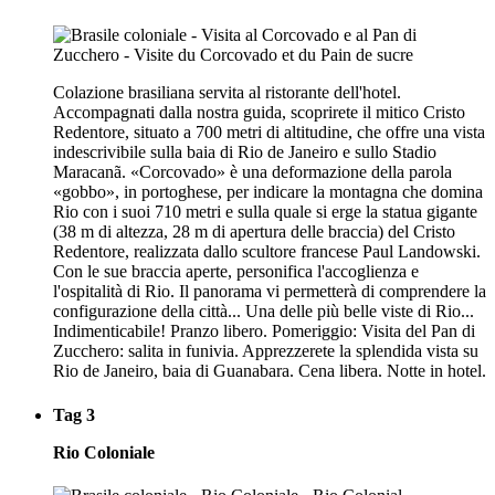
Colazione brasiliana servita al ristorante dell'hotel.
Accompagnati dalla nostra guida, scoprirete il mitico Cristo
Redentore, situato a 700 metri di altitudine, che offre una vista
indescrivibile sulla baia di Rio de Janeiro e sullo Stadio
Maracanã. «Corcovado» è una deformazione della parola
«gobbo», in portoghese, per indicare la montagna che domina
Rio con i suoi 710 metri e sulla quale si erge la statua gigante
(38 m di altezza, 28 m di apertura delle braccia) del Cristo
Redentore, realizzata dallo scultore francese Paul Landowski.
Con le sue braccia aperte, personifica l'accoglienza e
l'ospitalità di Rio. Il panorama vi permetterà di comprendere la
configurazione della città... Una delle più belle viste di Rio...
Indimenticabile! Pranzo libero. Pomeriggio: Visita del Pan di
Zucchero: salita in funivia. Apprezzerete la splendida vista su
Rio de Janeiro, baia di Guanabara. Cena libera. Notte in hotel.
Tag 3
Rio Coloniale