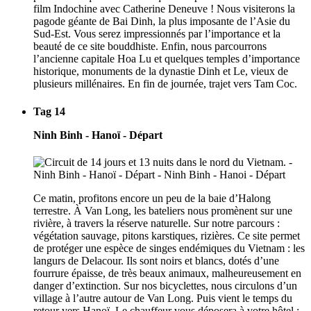
film Indochine avec Catherine Deneuve ! Nous visiterons la
pagode géante de Bai Dinh, la plus imposante de l’Asie du
Sud-Est. Vous serez impressionnés par l’importance et la
beauté de ce site bouddhiste. Enfin, nous parcourrons
l’ancienne capitale Hoa Lu et quelques temples d’importance
historique, monuments de la dynastie Dinh et Le, vieux de
plusieurs millénaires. En fin de journée, trajet vers Tam Coc.
Tag 14
Ninh Binh - Hanoï - Départ
Ce matin, profitons encore un peu de la baie d’Halong
terrestre. À Van Long, les bateliers nous promènent sur une
rivière, à travers la réserve naturelle. Sur notre parcours :
végétation sauvage, pitons karstiques, rizières. Ce site permet
de protéger une espèce de singes endémiques du Vietnam : les
langurs de Delacour. Ils sont noirs et blancs, dotés d’une
fourrure épaisse, de très beaux animaux, malheureusement en
danger d’extinction. Sur nos bicyclettes, nous circulons d’un
village à l’autre autour de Van Long. Puis vient le temps du
retour vers Hanoï. Le chauffeur vous déposera à votre hôtel ;