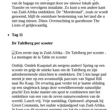
van de bagage en ontvangst door uw nieuwe lokale gids.
Transfer en vervolgens installatie. Zo kunt u een andere kant
van Zuid-Afrika ontdekken. De "Moederstad", zoals ze wordt
genoemd, blijft de onmisbare bestemming van het land die u
niet mag missen. Diner. Overnachting in guesthouse The
Lions of gelijkwaardig.
Tag 11
De Tafelberg per scooter
Ontbijt. Ontdek Kaapstad als nergens anders! Spring op een
scooter en grijp de unieke kans om de Tafelberg en zijn
adembenemende uitzichten te ontdekken. Dit 5 km lange pad
neemt je mee op een avontuurlijk parcours van Signal Hill
naar Bo Kaap. De ervaring gaat verder tot je laatste afdaling
op een singletrack langs deze wereldberoemde natuurlijke
pracht! Een leuke manier om sport te combineren met het
ontdekken van een van de zeven natuurwonderen van de
wereld. Lunch vrij. Vrije namiddag. Optioneel: afspraak bij
Groot Constantia, het oudste wijnlandgoed van Zuid-Afrika.
Je kunt van dit moment genieten om lokale wijnen te proeven.