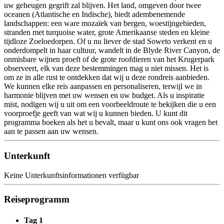
uw geheugen gegrift zal blijven. Het land, omgeven door twee
oceanen (Atlantische en Indische), biedt adembenemende
landschappen: een ware mozaïek van bergen, woestijngebieden,
stranden met turquoise water, grote Amerikaanse steden en kleine
tijdloze Zoeloedorpen. Of u nu liever de stad Soweto verkent en u
onderdompelt in haar cultuur, wandelt in de Blyde River Canyon, de
onmisbare wijnen proeft of de grote roofdieren van het Krugerpark
observeert, elk van deze bestemmingen mag u niet missen. Het is
om ze in alle rust te ontdekken dat wij u deze rondreis aanbieden.
We kunnen elke reis aanpassen en personaliseren, terwijl we in
harmonie blijven met uw wensen en uw budget. Als u inspiratie
mist, nodigen wij u uit om een voorbeeldroute te bekijken die u een
voorproefje geeft van wat wij u kunnen bieden. U kunt dit
programma boeken als het u bevalt, maar u kunt ons ook vragen het
aan te passen aan uw wensen.
Unterkunft
Keine Unterkunftsinformationen verfügbar
Reiseprogramm
Tag 1