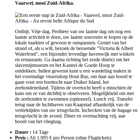
Vaarwel, mooi Zuid-Afrika.
Ontbijt. Vrije dag. Profiteer van uw laatste dag om nog een
laatste activiteit te doen, uw laatste souvenirs te kopen op de
lokale markten of gewoon te ontspannen. Geniet van het
strand of, als u wilt, bezoek de beroemde "Victoria & Albert
Waterfront", een bijzonder levendige havenwijk met winkels
en restaurants. Ga daarna richting het zesde district om het
slavernijmuseum en het Kasteel de Goede Hoop te
ontdekken. Indien gewenst kunt u een wandeling maken in
het voormalige vissersdorp Hout Bay, om daar aan boord te
gaan voor een boottocht naar Duiker Island, het
zeehondeneiland. Tijdens de overtocht heeft u misschien de
kans om ze van dichtbij te observeren. Mogelijkheid om met
de zeehonden te zwemmen (optioneel). Lunch vrij. Transfer
terug naar de luchthaven van Kaapstad afhankelijk van de
vertrektijden van uw terugvlucht. Inchecken van de bagage en
terugvlucht in de avond. Diner en overnachting vrij, aan
boord van het vliegtuig.
Dauer :
14 Tage
Preis :
Ab 1.995 € pro Person
(ohne Flugtickets)