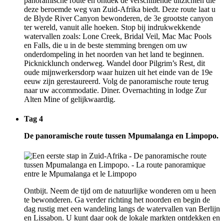
panoramische route en ontdek de verschillende uitzichten die
deze beroemde weg van Zuid-Afrika biedt. Deze route laat u
de Blyde River Canyon bewonderen, de 3e grootste canyon
ter wereld, vanuit alle hoeken. Stop bij indrukwekkende
watervallen zoals: Lone Creek, Bridal Veil, Mac Mac Pools
en Falls, die u in de beste stemming brengen om uw
onderdompeling in het noorden van het land te beginnen.
Picknicklunch onderweg. Wandel door Pilgrim’s Rest, dit
oude mijnwerkersdorp waar huizen uit het einde van de 19e
eeuw zijn gerestaureerd. Volg de panoramische route terug
naar uw accommodatie. Diner. Overnachting in lodge Zur
Alten Mine of gelijkwaardig.
Tag 4
De panoramische route tussen Mpumalanga en Limpopo.
Ontbijt. Neem de tijd om de natuurlijke wonderen om u heen
te bewonderen. Ga verder richting het noorden en begin de
dag rustig met een wandeling langs de watervallen van Berlijn
en Lissabon. U kunt daar ook de lokale markten ontdekken en