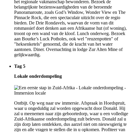
het regionale vakmanschap bewonderen. Bezoek de
belangrijkste bezienswaardigheden van de beroemde
Panoramaroute, zoals God’s Window, Wonder View en The
Pinnacle Rock, die een spectaculair uitzicht over de regio
bieden. De Drie Rondavels, waarvan de vorm van dit
rotsmassief doet denken aan een Afrikaanse hut (of woning),
troont op een wand van de kloof. Lunch onderweg. Bezoek
aan Bourke’s Luck Potholes, ook wel "reuzenpotten" of
"heksenketels" genoemd, die de kracht van het water
aantonen. Diner. Overnachting in lodge Zur Alten Mine of
gelijkwaardig.
Tag 5
Lokale onderdompeling
Ontbijt. Op weg naar uw immersie. Afspraak in Hoedspruit,
waar u ongeduldig zal worden opgewacht door Donald. Hij
zal u meenemen naar zijn geboortedorp, waar u een volledige
Zuid-Afrikaanse onderdompeling zult beleven. Donald zal u
zijn dorp laten ontdekken, dus aarzel niet om nieuwsgierig te
zijn en alle vragen te stellen die in u opkomen. Profiteer van