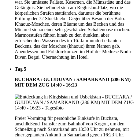
war. Sie umfasste Paläste, Kasernen, die Münzstätte und das
Gefängnis. Sie befindet sich am Reghistan-Platz, wo die
körperlichen Strafen stattfanden, darunter die berühmte
Prüfung der 72 Stockhiebe. Gegenüber Besuch der Bolo-
Khaouz-Moschee, deren Bäume um das Becken und das
Minarett sie zu einer sehr geschätzten Schattenoase machen.
Marmorstufen führen hinab zu den dunklen, aber
erfrischenden Wassern des im 16. Jahrhundert erbauten
Beckens, das der Moschee (khaouz) ihren Namen gab.
Abendessen und Folklorekonzert im Hof der Medrese Nodir
Divan Begui. Übernachtung im Hotel.
Tag 5
BUCHARA / GUIJDUVAN / SAMARKAND (286 KM)
MIT DEM ZUG 14:40 - 16:23
Freier Vormittag für persönliche Einkäufe in Buchara,
anschließend Transfer zum Bahnhof von Kogon, um den
Schnellzug nach Samarkand um 13:30 Uhr zu nehmen, mit
einer geplanten Ankunft in Samarkand gegen 16:23 Uhr.