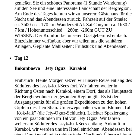
genießen Sie ein schönes Panorama (1 Stunde Wanderung)
auf den See und eine interessante Landschaft der Bergregion.
Am Ende des Tages kehren wir zu unserem Gästehaus für die
Nacht und das Abendessen zurück. Fahrzeit auf der Straße:
ca. 3h00 / ca. 170 km Wanderzeit Ak Sai Canyon: ca. 1h30 /
7 km / Höhenunterschied: +260m, -260m GUT ZU
WISSEN: Der Komfort bei unseren Gastgebern ist einfach.
Einzelzimmer verfügbar, aber wir teilen uns die sanitären
Anlagen. Geplante Mahlzeiten: Frühstück und Abendessen.
Tag 12
Bokonbaevo – Jety Oguz - Karakol
Frühstück. Heute Morgen setzen wir unsere Reise entlang des
Südufers des Issyk-Kul-Sees fort. Wir fahren weiter in
Richtung Osten nach Karakol, einem Dorf, das als Hauptstadt
der Bergbewohner der gesamten Region gilt. Es ist der
Ausgangspunkt für alle großen Expeditionen zu den hohen
Gipfeln des Tien Shan. Unterwegs halten wir im Blumen-Tal
"Kok-Jaik" (die Jety-Oguz-Schlucht). Leichter Spaziergang
von ein paar Stunden im Tal von Jety-Oguz. Wir fahren
weiter am Südufer des Issyk-Kul-Sees entlang. Ankunft in
Karakol, wir werden uns im Hotel einrichten. Abendessen bei
einer Dunganenfamilie (chinesische Muslime). Übernachtung