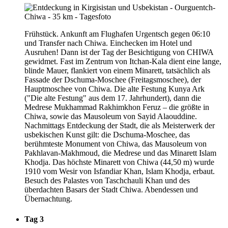
Frühstück. Ankunft am Flughafen Urgentsch gegen 06:10
und Transfer nach Chiwa. Einchecken im Hotel und
Ausruhen! Dann ist der Tag der Besichtigung von CHIWA
gewidmet. Fast im Zentrum von Itchan-Kala dient eine lange,
blinde Mauer, flankiert von einem Minarett, tatsächlich als
Fassade der Dschuma-Moschee (Freitagsmoschee), der
Hauptmoschee von Chiwa. Die alte Festung Kunya Ark
("Die alte Festung" aus dem 17. Jahrhundert), dann die
Medrese Mukhammad Rakhimkhon Feruz – die größte in
Chiwa, sowie das Mausoleum von Sayid Alaouddine.
Nachmittags Entdeckung der Stadt, die als Meisterwerk der
usbekischen Kunst gilt: die Dschuma-Moschee, das
berühmteste Monument von Chiwa, das Mausoleum von
Pakhlavan-Makhmoud, die Medrese und das Minarett Islam
Khodja. Das höchste Minarett von Chiwa (44,50 m) wurde
1910 vom Wesir von Isfandiar Khan, Islam Khodja, erbaut.
Besuch des Palastes von Taschchauli Khan und des
überdachten Basars der Stadt Chiwa. Abendessen und
Übernachtung.
Tag 3