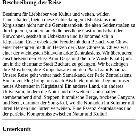
Beschreibung der Reise
Bestimmt für Liebhaber von Kultur und weiten, wilden
Landschaften, bieten diese Entdeckungen Usbekistans und
Kirgisistans nicht nur die Gemeinsamkeit, die alten Seidenstraßen zu
durchqueren, sondern auch die herzliche Gastfreundschaft der
Einwohner, sesshaft in Usbekistan und halbnomadisch in
Kirgisistan. Erste usbekische Freude mit dem Besuch von Chiwa,
einer befestigten Stadt im Herzen der Oase Choresm. Chiwa war
einer der wichtigsten Sklavenmärkte Zentralasiens. Wir überqueren
anschließend den Fluss Amu-Darja und die rote Wüste Kizil-Qum,
um in die charmante Stadt Buchara zu gelangen. Wir besichtigen
ihre Moscheen, ihre Kuppelbasare und den Platz Liabi-Khaouz.
Unsere Reise geht weiter nach Samarkand, der Perle Zentralasiens.
Ein kurzer Flug bringt uns nach Bischkek, und hier beginnt unser
neues Abenteuer in Kirgisistan! Ein anderes Land, ein anderes
Universum, in dem die Natur und die weiten Landschaften
atemberaubend sind: Steppen, himmlische Berge, trockene Canyons
und Seen, darunter der Song-Kul, wo die Nomaden im Sommer mit
ihren Herden und Jurten verweilen. Eine Essenz Zentralasiens und
der perfekte Kompromiss zwischen Natur und Kultur!
Unterkunft