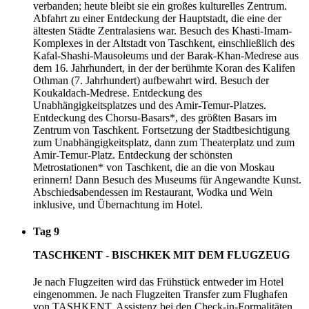
verbanden; heute bleibt sie ein großes kulturelles Zentrum.
Abfahrt zu einer Entdeckung der Hauptstadt, die eine der
ältesten Städte Zentralasiens war. Besuch des Khasti-Imam-
Komplexes in der Altstadt von Taschkent, einschließlich des
Kafal-Shashi-Mausoleums und der Barak-Khan-Medrese aus
dem 16. Jahrhundert, in der der berühmte Koran des Kalifen
Othman (7. Jahrhundert) aufbewahrt wird. Besuch der
Koukaldach-Medrese. Entdeckung des
Unabhängigkeitsplatzes und des Amir-Temur-Platzes.
Entdeckung des Chorsu-Basars*, des größten Basars im
Zentrum von Taschkent. Fortsetzung der Stadtbesichtigung
zum Unabhängigkeitsplatz, dann zum Theaterplatz und zum
Amir-Temur-Platz. Entdeckung der schönsten
Metrostationen* von Taschkent, die an die von Moskau
erinnern! Dann Besuch des Museums für Angewandte Kunst.
Abschiedsabendessen im Restaurant, Wodka und Wein
inklusive, und Übernachtung im Hotel.
Tag 9
TASCHKENT - BISCHKEK MIT DEM FLUGZEUG
Je nach Flugzeiten wird das Frühstück entweder im Hotel
eingenommen. Je nach Flugzeiten Transfer zum Flughafen
von TASHKENT. Assistenz bei den Check-in-Formalitäten.