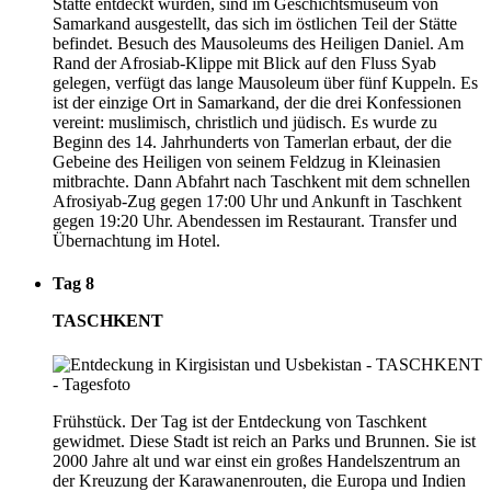
Stätte entdeckt wurden, sind im Geschichtsmuseum von
Samarkand ausgestellt, das sich im östlichen Teil der Stätte
befindet. Besuch des Mausoleums des Heiligen Daniel. Am
Rand der Afrosiab-Klippe mit Blick auf den Fluss Syab
gelegen, verfügt das lange Mausoleum über fünf Kuppeln. Es
ist der einzige Ort in Samarkand, der die drei Konfessionen
vereint: muslimisch, christlich und jüdisch. Es wurde zu
Beginn des 14. Jahrhunderts von Tamerlan erbaut, der die
Gebeine des Heiligen von seinem Feldzug in Kleinasien
mitbrachte. Dann Abfahrt nach Taschkent mit dem schnellen
Afrosiyab-Zug gegen 17:00 Uhr und Ankunft in Taschkent
gegen 19:20 Uhr. Abendessen im Restaurant. Transfer und
Übernachtung im Hotel.
Tag 8
TASCHKENT
Frühstück. Der Tag ist der Entdeckung von Taschkent
gewidmet. Diese Stadt ist reich an Parks und Brunnen. Sie ist
2000 Jahre alt und war einst ein großes Handelszentrum an
der Kreuzung der Karawanenrouten, die Europa und Indien