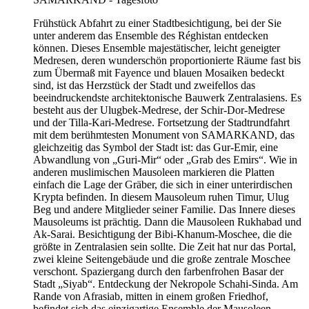
Frühstück Abfahrt zu einer Stadtbesichtigung, bei der Sie
unter anderem das Ensemble des Réghistan entdecken
können. Dieses Ensemble majestätischer, leicht geneigter
Medresen, deren wunderschön proportionierte Räume fast bis
zum Übermaß mit Fayence und blauen Mosaiken bedeckt
sind, ist das Herzstück der Stadt und zweifellos das
beeindruckendste architektonische Bauwerk Zentralasiens. Es
besteht aus der Ulugbek-Medrese, der Schir-Dor-Medrese
und der Tilla-Kari-Medrese. Fortsetzung der Stadtrundfahrt
mit dem berühmtesten Monument von SAMARKAND, das
gleichzeitig das Symbol der Stadt ist: das Gur-Emir, eine
Abwandlung von „Guri-Mir“ oder „Grab des Emirs“. Wie in
anderen muslimischen Mausoleen markieren die Platten
einfach die Lage der Gräber, die sich in einer unterirdischen
Krypta befinden. In diesem Mausoleum ruhen Timur, Ulug
Beg und andere Mitglieder seiner Familie. Das Innere dieses
Mausoleums ist prächtig. Dann die Mausoleen Rukhabad und
Ak-Sarai. Besichtigung der Bibi-Khanum-Moschee, die die
größte in Zentralasien sein sollte. Die Zeit hat nur das Portal,
zwei kleine Seitengebäude und die große zentrale Moschee
verschont. Spaziergang durch den farbenfrohen Basar der
Stadt „Siyab“. Entdeckung der Nekropole Schahi-Sinda. Am
Rande von Afrasiab, mitten in einem großen Friedhof,
befindet sich das einzigartige Ensemble der Mausoleen