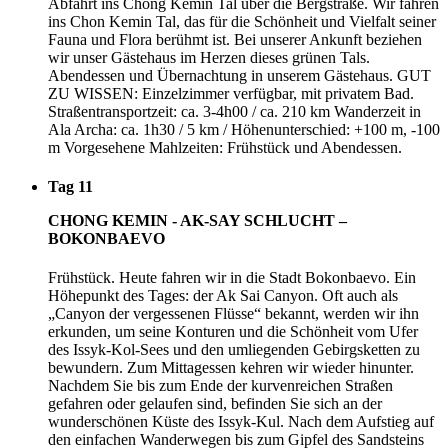
Abfahrt ins Chong Kemin Tal über die Bergstraße. Wir fahren
ins Chon Kemin Tal, das für die Schönheit und Vielfalt seiner
Fauna und Flora berühmt ist. Bei unserer Ankunft beziehen
wir unser Gästehaus im Herzen dieses grünen Tals.
Abendessen und Übernachtung in unserem Gästehaus. GUT
ZU WISSEN: Einzelzimmer verfügbar, mit privatem Bad.
Straßentransportzeit: ca. 3-4h00 / ca. 210 km Wanderzeit in
Ala Archa: ca. 1h30 / 5 km / Höhenunterschied: +100 m, -100
m Vorgesehene Mahlzeiten: Frühstück und Abendessen.
Tag 11
CHONG KEMIN - AK-SAY SCHLUCHT –
BOKONBAEVO
Frühstück. Heute fahren wir in die Stadt Bokonbaevo. Ein
Höhepunkt des Tages: der Ak Sai Canyon. Oft auch als
„Canyon der vergessenen Flüsse“ bekannt, werden wir ihn
erkunden, um seine Konturen und die Schönheit vom Ufer
des Issyk-Kol-Sees und den umliegenden Gebirgsketten zu
bewundern. Zum Mittagessen kehren wir wieder hinunter.
Nachdem Sie bis zum Ende der kurvenreichen Straßen
gefahren oder gelaufen sind, befinden Sie sich an der
wunderschönen Küste des Issyk-Kul. Nach dem Aufstieg auf
den einfachen Wanderwegen bis zum Gipfel des Sandsteins