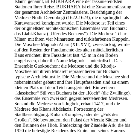
Islam“ genannt, ist BUKHARA eine der faszinierendsten
Stationen Ihrer Reise. BUKHARA ist eine Zusammenfassung
der gesamten Architektur Zentralasiens. Besichtigung der
Medrese Nodir Devonbegi (1622-1623), die ursprünglich als
Karawanserei konzipiert wurde. Die Medrese ist Teil eines
der originellsten architektonischen Ensembles von Buchara:
das Liabi-Khauz („Ufer des Beckens“). Die Medrese Tchar
Minar, mit ihren vier Minaretten und türkisfarbenen Kuppeln.
Die Moschee Maghoki Attari (XII-XVI), zweistöckig, wurde
auf den Resten der Fundamente des alten mittelalterlichen
Baus errichtet; ihre Fassade ist fast 4,5 m in den Boden
eingelassen, daher ihr Name Maghok – unterirdisch. Das
Ensemble Gaokouchon: die Medrese und die Khodja-
Moschee mit ihrem Minarett repräsentieren für Buchara
typische Architekturstile. Die Medrese und die Moschee sind
nebeneinander gebaut und ihre Hauptfassaden sind zu einem
kleinen Platz mit dem Teich ausgerichtet. Ein weiterer
„klassischer“ Stil von Buchara ist der „Koch“ (die Zwillinge),
das Ensemble von zwei sich gegenüberstehenden Medresen.
So sind die Medrese von Ulugbek, erbaut 1417, und die
Medrese des Khans Abdelaziz. Fortsetzung der
Stadtbesichtigung: Kalian-Komplex, oder der „Fuß des
Großen“. Sie bewundern den Palast der Vierzig Säulen und
den Brunnen des Hiob. Entdeckung der Zitadelle Ark, die bis
1920 die befestigte Residenz des Emirs und seines Harems