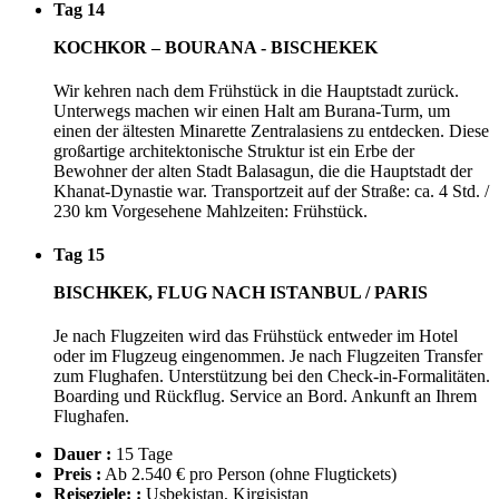
Tag 14
KOCHKOR – BOURANA - BISCHEKEK
Wir kehren nach dem Frühstück in die Hauptstadt zurück.
Unterwegs machen wir einen Halt am Burana-Turm, um
einen der ältesten Minarette Zentralasiens zu entdecken. Diese
großartige architektonische Struktur ist ein Erbe der
Bewohner der alten Stadt Balasagun, die die Hauptstadt der
Khanat-Dynastie war. Transportzeit auf der Straße: ca. 4 Std. /
230 km Vorgesehene Mahlzeiten: Frühstück.
Tag 15
BISCHKEK, FLUG NACH ISTANBUL / PARIS
Je nach Flugzeiten wird das Frühstück entweder im Hotel
oder im Flugzeug eingenommen. Je nach Flugzeiten Transfer
zum Flughafen. Unterstützung bei den Check-in-Formalitäten.
Boarding und Rückflug. Service an Bord. Ankunft an Ihrem
Flughafen.
Dauer :
15 Tage
Preis :
Ab 2.540 € pro Person
(ohne Flugtickets)
Reiseziele: :
Usbekistan, Kirgisistan