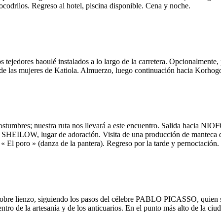
odrilos. Regreso al hotel, piscina disponible. Cena y noche.
os tejedores baoulé instalados a lo largo de la carretera. Opcionalmente
ía de las mujeres de Katiola. Almuerzo, luego continuación hacia Korhogo
stumbres; nuestra ruta nos llevará a este encuentro. Salida hacia NIOF
de SHEILOW, lugar de adoración. Visita de una producción de manteca d
l « El poro » (danza de la pantera). Regreso por la tarde y pernoctación.
bre lienzo, siguiendo los pasos del célebre PABLO PICASSO, quien se h
ntro de la artesanía y de los anticuarios. En el punto más alto de la c