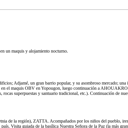
 en un maquis y alojamiento nocturno.
dificios; Adjamé, un gran barrio popular, y su asombroso mercado; una 
zo en el maquis OBV en Yopougon, luego continuación a AHOUAKRO par
, rocas superpuestas y santuario tradicional, etc.). Continuación de nues
(etnia de la región), ZATTA. Acompañados por los niños del pueblo, ire
el país. Visita guiada de la basílica Nuestra Señora de la Paz (la más gr