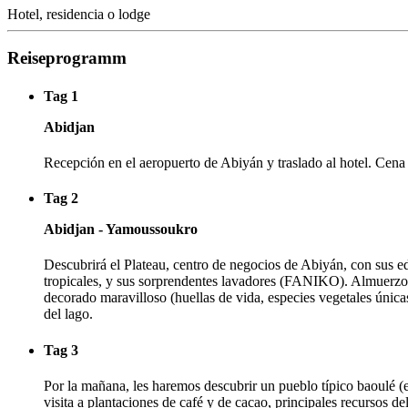
Hotel, residencia o lodge
Reiseprogramm
Tag 1
Abidjan
Recepción en el aeropuerto de Abiyán y traslado al hotel. Cena
Tag 2
Abidjan - Yamoussoukro
Descubrirá el Plateau, centro de negocios de Abiyán, con sus e
tropicales, y sus sorprendentes lavadores (FANIKO). Almuer
decorado maravilloso (huellas de vida, especies vegetales únicas
del lago.
Tag 3
Por la mañana, les haremos descubrir un pueblo típico baoulé 
visita a plantaciones de café y de cacao, principales recursos d