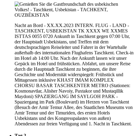
Nacht an Bord - XX.XX.2023 INTERN. FLUG - LAND -
TASCHKENT, USBEKISTAN TK XXXX WE XXMES
ISTTAS 0055 0720 Ankunft in Taschkent gegen 07:00 Uhr,
der Hauptstadt Usbekistans, und Treffen mit dem
deutschsprachigen Reiseleiter und Fahrer in der Wartehalle
außerhalb des internationalen Flughafens Taschkent. Check-in
im Hotel ab 14:00 Uhr. Nach der Ankunft lassen wir unser
Gepäck im Hotel und frühstücken. Abfahrt, um unsere Reise
durch die Hauptstadt Taschkent zu beginnen, die ihre
Geschichte und Modernität widerspiegelt: Frühstück und
Mittagessen inklusive KHAST IMAM KOMPLEX
CHORSU BASAR TASCHKENTER METRO (Stationen:
Kosmonavtlar, Alisher Navoiy, Paxtakor und Mustaqillik
Maydoni) SPAZIERGANG IM SAYLGOH PARK -
Spaziergang im Park (Boulevard) im Herzen von Taschkent
(Besuch der Amir Temur Allee, des Staatlichen Museums von
Amir Temur und der Timuriden, des ersten Hotels
Usbekistans und des Kongresspalastes von außen)
Abendessen zur freien Verfügung und 1. Nacht in Taschkent.
Tag 2