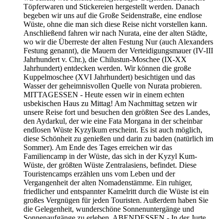
Töpferwaren und Stickereien hergestellt werden. Danach
begeben wir uns auf die Große Seidenstraße, eine endlose
Wüste, ohne die man sich diese Reise nicht vorstellen kann.
Anschließend fahren wir nach Nurata, eine der alten Städte,
wo wir die Überreste der alten Festung Nur (auch Alexanders
Festung genannt), die Mauern der Verteidigungsmauer (IV-III
Jahrhundert v. Chr.), die Chilustun-Moschee (IX-XX
Jahrhundert) entdecken werden. Wir können die große
Kuppelmoschee (XVI Jahrhundert) besichtigen und das
Wasser der geheimnisvollen Quelle von Nurata probieren.
MITTAGESSEN - Heute essen wir in einem echten
usbekischen Haus zu Mittag! Am Nachmittag setzen wir
unsere Reise fort und besuchen den größten See des Landes,
den Aydarkul, der wie eine Fata Morgana in der scheinbar
endlosen Wüste Kyzylkum erscheint. Es ist auch möglich,
diese Schönheit zu genießen und darin zu baden (natürlich im
Sommer). Am Ende des Tages erreichen wir das
Familiencamp in der Wüste, das sich in der Kyzyl Kum-
Wüste, der größten Wüste Zentralasiens, befindet. Diese
Touristencamps erzählen uns vom Leben und der
Vergangenheit der alten Nomadenstämme. Ein ruhiger,
friedlicher und entspannter Kamelritt durch die Wüste ist ein
großes Vergnügen für jeden Touristen. Außerdem haben Sie
die Gelegenheit, wunderschöne Sonnenuntergänge und
Sonnenaufgänge zu erleben. ABENDESSEN - In der Jurte