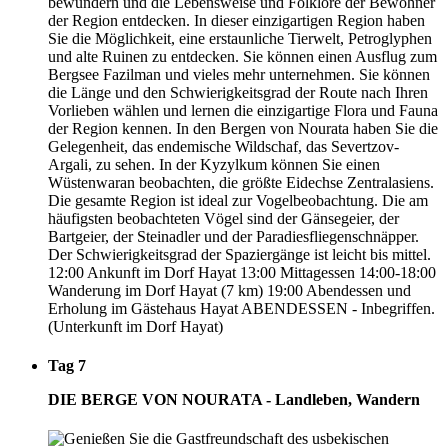
bewundern und die Lebensweise und Folklore der Bewohner
der Region entdecken. In dieser einzigartigen Region haben
Sie die Möglichkeit, eine erstaunliche Tierwelt, Petroglyphen
und alte Ruinen zu entdecken. Sie können einen Ausflug zum
Bergsee Fazilman und vieles mehr unternehmen. Sie können
die Länge und den Schwierigkeitsgrad der Route nach Ihren
Vorlieben wählen und lernen die einzigartige Flora und Fauna
der Region kennen. In den Bergen von Nourata haben Sie die
Gelegenheit, das endemische Wildschaf, das Severtzov-
Argali, zu sehen. In der Kyzylkum können Sie einen
Wüstenwaran beobachten, die größte Eidechse Zentralasiens.
Die gesamte Region ist ideal zur Vogelbeobachtung. Die am
häufigsten beobachteten Vögel sind der Gänsegeier, der
Bartgeier, der Steinadler und der Paradiesfliegenschnäpper.
Der Schwierigkeitsgrad der Spaziergänge ist leicht bis mittel.
12:00 Ankunft im Dorf Hayat 13:00 Mittagessen 14:00-18:00
Wanderung im Dorf Hayat (7 km) 19:00 Abendessen und
Erholung im Gästehaus Hayat ABENDESSEN - Inbegriffen.
(Unterkunft im Dorf Hayat)
Tag 7
DIE BERGE VON NOURATA - Landleben, Wandern