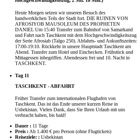
Hochgeschwindigkeitszug, 2 Std. 10 Min.)
Heute Morgen setzen wir unseren Besuch des
handwerklichen Teils der Stadt fort. DIE RUINEN VON
AFROSIYOB MAUSOLEUM DES PROPHETEN
DANIEL Um 15:40 Transfer zum Bahnhof von Samarkand
und Fahrt nach Taschkent mit dem Hochgeschwindigkeitszug
der Serie Afrosiab (Talgo 250). Abfahrts- und Ankunftszeiten:
17:00-19:10. Rückkehr in unsere Hauptstadt Taschkent am
Abend. Transfer zum Hotel und Einchecken. Frühstück und
Mittagessen inbegriffen. Abendessen frei und 10. Nacht in
TASCHKENT.
Tag 11
TASCHKENT - ABFAHRT
Früher Transfer zum internationalen Flughafen von
Taschkent. Das ist das Ende unserer kurzen Reise in
Usbekistan. Vielen Dank, dass Sie Ihren Urlaub mit uns
verbracht haben, bis bald!
Dauer :
11 Tage
Preis :
Ab 1.400 € pro Person
(ohne Flugtickets)
Reiseziele: :
Usbekistan