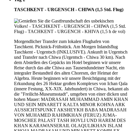
TASCHKENT - URGENSCH - CHIWA (1,5 Std. Flug)
Morgendlicher Transfer zum lokalen Flughafen von
Taschkent. Picknick-Frühstück. Am Morgen Inlandsflug
Taschkent - Urgentsch (INKLUSIVE). Ankunft in Urgentsch
und Transfer nach Chiwa (Urgentsch - Chiwa 30 km). Nach
dem Abstellen des Gepäcks im Hotel beginnen wir unsere
Reise durch das alte Chiwa aus Tausendundeiner Nacht, ein
integraler Bestandteil des alten Choresm, der Heimat der
Algebra. Heute beginnen wir unsere Besichtigung mit der
Erkundung des 26 Hektar großen Komplexes von Ichan Qala
(innere Festung, XX-XIX. Jahrhundert) in Chiwa, bekannt als
die "Freilicht-Museumsstadt", umgeben von einer dicken und
hohen Mauer: MADRASAH MUHAMMAD AMIN KHAN
UND SEIN MINARETT KALTA MINOR KOHNA ARK
AUSSICHTSPUNKT AKSHEYKH BABA MADRASAH
VON MUHAMED RAHIMKHAN (FERUZ) JUMA-
MOSCHEE PALAST TASH HOVLI UND HAREM DES
KHAN KARAWANSERAIL OLAQULIKHAN ISLAM
KHOJA MADRASAH UND MINARETT KOMPLEX