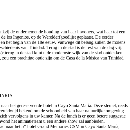
 dankzij de ondernemende houding van haar inwoners, wat haar tot een
e los Ingenios, op de Werelderfgoedlijst geplaatst. De eerder
w en het begin van de 18e eeuw. Vanwege dit belang zullen de molens
chiedenis van Trinidad. Terug in de stad is de rest van de dag vrij.
js): terug in de stad kunt u de modernste wijk van de stad ontdekken
r, zou een prachtige optie zijn om de Casa de la Música van Trinidad
 naar het gereserveerde hotel in Cayo Santa María. Deze sleutel, reeds
s wereldwijd bekend om de schoonheid van haar natuurlijke omgeving
u zich vervolgens in uw kamer. Na de lunch is er geen betere suggestie
ke avond het animatieteam u een andere show zal aanbieden.
nidad naar het 5* hotel Grand Memories CSM in Cayo Santa María,