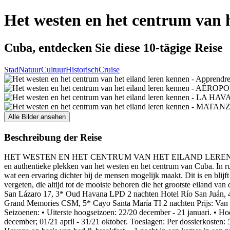
Het westen en het centrum van h
Cuba, entdecken Sie diese 10-tägige Reise
Stad
Natuur
Cultuur
Historisch
Cruise
Alle Bilder ansehen
Beschreibung der Reise
HET WESTEN EN HET CENTRUM VAN HET EILAND LEREN KENNEN (9 nac
en authentieke plekken van het westen en het centrum van Cuba. In r
wat een ervaring dichter bij de mensen mogelijk maakt. Dit is en blij
vergeten, die altijd tot de mooiste behoren die het grootste eiland van
San Lázaro 17, 3* Oud Havana LPD 2 nachten Hotel Río San Juán, 4*
Grand Memories CSM, 5* Cayo Santa María TI 2 nachten Prijs: Van 69
Seizoenen: • Uiterste hoogseizoen: 22/20 december - 21 januari. • Ho
december; 01/21 april - 31/21 oktober. Toeslagen: Per dossierkosten