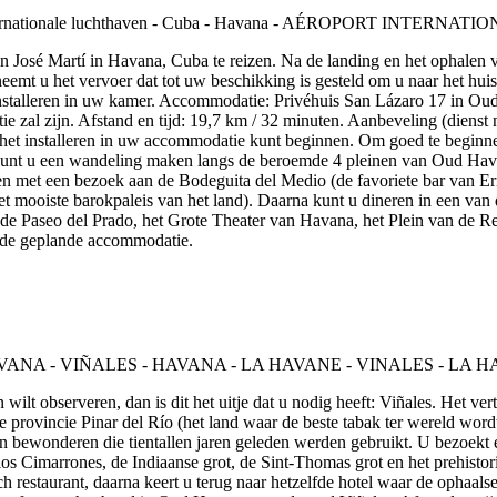
en José Martí in Havana, Cuba te reizen. Na de landing en het ophalen
emt u het vervoer dat tot uw beschikking is gesteld om u naar het huis 
nstalleren in uw kamer. Accommodatie: Privéhuis San Lázaro 17 in Oud 
al zijn. Afstand en tijd: 19,7 km / 32 minuten. Aanbeveling (dienst ni
 het installeren in uw accommodatie kunt beginnen. Om goed te beginn
nt u een wandeling maken langs de beroemde 4 pleinen van Oud Havana
n met een bezoek aan de Bodeguita del Medio (de favoriete bar van Er
et mooiste barokpaleis van het land). Daarna kunt u dineren in een van
e Paseo del Prado, het Grote Theater van Havana, het Plein van de Revol
 de geplande accommodatie.
 wilt observeren, dan is dit het uitje dat u nodig heeft: Viñales. Het ver
De provincie Pinar del Río (het land waar de beste tabak ter wereld wo
n bewonderen die tientallen jaren geleden werden gebruikt. U bezoekt 
os Cimarrones, de Indiaanse grot, de Sint-Thomas grot en het prehistori
ch restaurant, daarna keert u terug naar hetzelfde hotel waar de ophaa