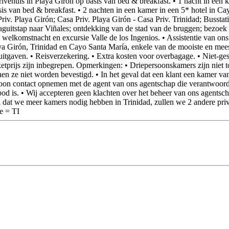
ivéhuis in Playa Girón op basis van bed & breakfast. • 1 nacht in een 
sis van bed & breakfast. • 2 nachten in een kamer in een 5* hotel in Cay
iv. Playa Girón; Casa Priv. Playa Girón - Casa Priv. Trinidad; Bussta
daguitstap naar Viñales; ontdekking van de stad van de bruggen; bezoe
welkomstnacht en excursie Valle de los Ingenios. • Assistentie van ons
a Girón, Trinidad en Cayo Santa María, enkele van de mooiste en meest
uitgaven. • Reisverzekering. • Extra kosten voor overbagage. • Niet-gesp
akketprijs zijn inbegrepen. Opmerkingen: • Driepersoonskamers zijn niet
en ze niet worden bevestigd. • In het geval dat een klant een kamer van
rsoon contact opnemen met de agent van ons agentschap die verantwoordel
nbod is. • Wij accepteren geen klachten over het beheer van ons agentsch
dat we meer kamers nodig hebben in Trinidad, zullen we 2 andere privé
e = TI