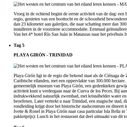
Vroeg in de ochtend begint de eerste activiteit van de dag: ee
regio, genieten van een boottocht en de schoonheid bewonderen
dan 23 kilometer aan galerijen, die naar schatting meer dan 30
installeren in de voorziene accommodatie. Eenmaal geïnstalleerd
Van het 4* hotel Río San Juán in Matanzas naar het privéhuis I
Tag 5
PLAYA GIRÓN - TRINIDAD
Playa Girón ligt in de regio die bekend staat als de Ciénaga d
Caribische eilanden, met een oppervlakte van 300.000 hectare. D
gemeentelijk museum van Playa Girón, een gedenkteken gewijd a
activiteit kunt u verdergaan naar de Cueva de los Peces. Bij aa
indrukwekkend natuurlijk zwembad, met kristalhelder water en 
beoefenen. Later vertrekt u naar Trinidad, een magische stad, 
rondleiding krijgt door het historische stadscentrum en dineert i
Ivette & Ronel in Playa Girón naar casa particular Isla Bella i
pakketprijs): Lunch in het restaurant dat deel uitmaakt van dit t