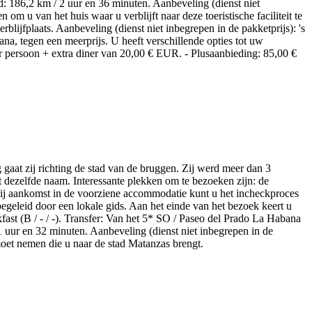
d: 186,2 km / 2 uur en 36 minuten. Aanbeveling (dienst niet
 om u van het huis waar u verblijft naar deze toeristische faciliteit te
rblijfplaats. Aanbeveling (dienst niet inbegrepen in de pakketprijs): 's
a, tegen een meerprijs. U heeft verschillende opties tot uw
per persoon + extra diner van 20,00 € EUR. - Plusaanbieding: 85,00 €
g gaat zij richting de stad van de bruggen. Zij werd meer dan 3
 dezelfde naam. Interessante plekken om te bezoeken zijn: de
. Bij aankomst in de voorziene accommodatie kunt u het incheckproces
egeleid door een lokale gids. Aan het einde van het bezoek keert u
fast (B / - / -). Transfer: Van het 5* SO / Paseo del Prado La Habana
1 uur en 32 minuten. Aanbeveling (dienst niet inbegrepen in de
oet nemen die u naar de stad Matanzas brengt.