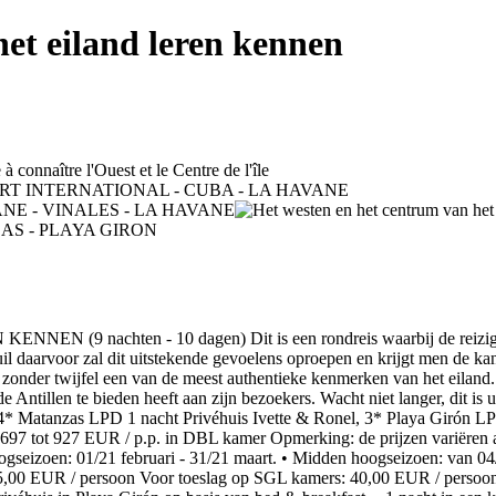
et eiland leren kennen
hten - 10 dagen) Dit is een rondreis waarbij de reiziger uits
uil daarvoor zal dit uitstekende gevoelens oproepen en krijgt men de 
ft zonder twijfel een van de meest authentieke kenmerken van het eilan
 de Antillen te bieden heeft aan zijn bezoekers. Wacht niet langer, dit 
 Matanzas LPD 1 nacht Privéhuis Ivette & Ronel, 3* Playa Girón LPD 
7 tot 927 EUR / p.p. in DBL kamer Opmerking: de prijzen variëren afha
ogseizoen: 01/21 februari - 31/21 maart. • Midden hoogseizoen: van 04/
: 5,00 EUR / persoon Voor toeslag op SGL kamers: 40,00 EUR / persoon 