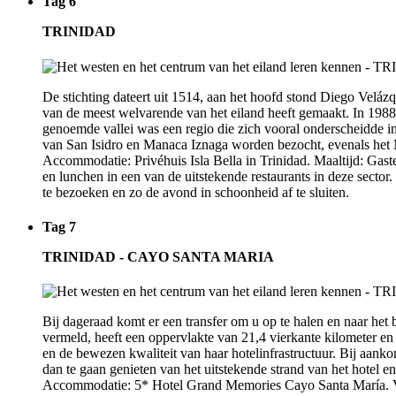
Tag 6
TRINIDAD
De stichting dateert uit 1514, aan het hoofd stond Diego Veláz
van de meest welvarende van het eiland heeft gemaakt. In 1988 
genoemde vallei was een regio die zich vooral onderscheidde i
van San Isidro en Manaca Iznaga worden bezocht, evenals het Mir
Accommodatie: Privéhuis Isla Bella in Trinidad. Maaltijd: Gaste
en lunchen in een van de uitstekende restaurants in deze sector
te bezoeken en zo de avond in schoonheid af te sluiten.
Tag 7
TRINIDAD - CAYO SANTA MARIA
Bij dageraad komt er een transfer om u op te halen en naar het 
vermeld, heeft een oppervlakte van 21,4 vierkante kilometer e
en de bewezen kwaliteit van haar hotelinfrastructuur. Bij aankom
dan te gaan genieten van het uitstekende strand van het hotel e
Accommodatie: 5* Hotel Grand Memories Cayo Santa María. Verb