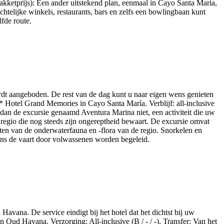
akketprijs): Een ander uitstekend plan, eenmaal in Cayo Santa María,
htelijke winkels, restaurants, bars en zelfs een bowlingbaan kunt
lfde route.
rdt aangeboden. De rest van de dag kunt u naar eigen wens genieten
* Hotel Grand Memories in Cayo Santa María. Verblijf: all-inclusive
s dan de excursie genaamd Aventura Marina niet, een activiteit die uw
 regio die nog steeds zijn ongereptheid bewaart. De excursie omvat
eten van de onderwaterfauna en -flora van de regio. Snorkelen en
dens de vaart door volwassenen worden begeleid.
avana. De service eindigt bij het hotel dat het dichtst bij uw
Oud Havana. Verzorging: All-inclusive (B / - / -). Transfer: Van het