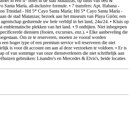
kamer in een 4* hotel in de stad Matanzas, op basis van bed &
o Santa María, all-inclusive formule. • 7 transfers: Apt. Habana -
tion Trinidad - Htl 5* Cayo Santa María; Htl 5* Cayo Santa María -
k aan de stad Matanzas; bezoek aan het museum van Playa Girón; een
 agentschap gedurende uw hele verblijf in het land, 24u/24. • Kluis op
 emblematische plekken van het land. • 9 ontbijten. Niet inbegrepen
ecificeerde diensten (fooien, excursies, enz.). • Elke aanbeveling die
 toegestaan. Om ze te reserveren, moeten ze vooraf worden
 een hoger type of een premium service wil reserveren die niet
ijk is voor dit account om aan al deze verzoeken te voldoen. • Er is
ap of van sommige van onze dienstverleners die niet schriftelijk aan
huizen gebruiken: Lisandro's en Mercedes & Elvis's, beide locaties