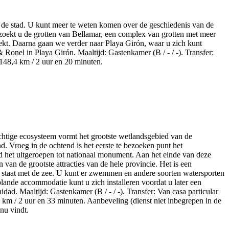
an de stad. U kunt meer te weten komen over de geschiedenis van de
zoekt u de grotten van Bellamar, een complex van grotten met meer
dekt. Daarna gaan we verder naar Playa Girón, waar u zich kunt
 Ronel in Playa Girón. Maaltijd: Gastenkamer (B / - / -). Transfer:
 148,4 km / 2 uur en 20 minuten.
achtige ecosysteem vormt het grootste wetlandsgebied van de
d. Vroeg in de ochtend is het eerste te bezoeken punt het
d het uitgeroepen tot nationaal monument. Aan het einde van deze
van de grootste attracties van de hele provincie. Het is een
g staat met de zee. U kunt er zwemmen en andere soorten watersporten
lande accommodatie kunt u zich installeren voordat u later een
idad. Maaltijd: Gastenkamer (B / - / -). Transfer: Van casa particular
1 km / 2 uur en 33 minuten. Aanbeveling (dienst niet inbegrepen in de
enu vindt.