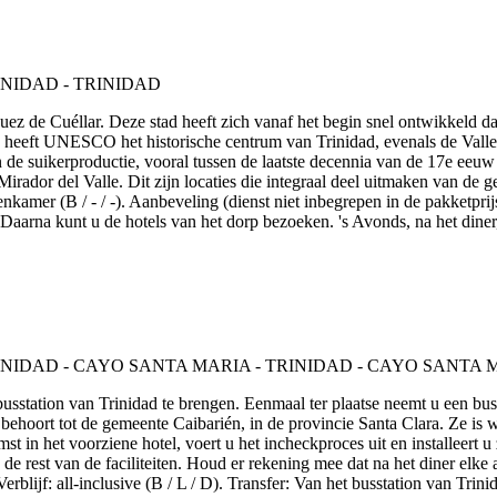
quez de Cuéllar. Deze stad heeft zich vanaf het begin snel ontwikkeld
heeft UNESCO het historische centrum van Trinidad, evenals de Valle d
n de suikerproductie, vooral tussen de laatste decennia van de 17e eeu
ador del Valle. Dit zijn locaties die integraal deel uitmaken van de ges
nkamer (B / - / -). Aanbeveling (dienst niet inbegrepen in de pakketpri
. Daarna kunt u de hotels van het dorp bezoeken. 's Avonds, na het dine
busstation van Trinidad te brengen. Eenmaal ter plaatse neemt u een bus
n behoort tot de gemeente Caibarién, in de provincie Santa Clara. Ze i
st in het voorziene hotel, voert u het incheckproces uit en installeert 
n de rest van de faciliteiten. Houd er rekening mee dat na het diner el
lijf: all-inclusive (B / L / D). Transfer: Van het busstation van Tri