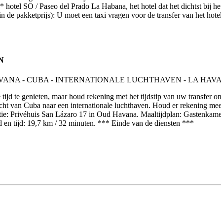
tel SO / Paseo del Prado La Habana, het hotel dat het dichtst bij het 
in de pakketprijs): U moet een taxi vragen voor de transfer van het ho
N
tijd te genieten, maar houd rekening met het tijdstip van uw transfer o
cht van Cuba naar een internationale luchthaven. Houd er rekening mee
: Privéhuis San Lázaro 17 in Oud Havana. Maaltijdplan: Gastenkamer (B
 en tijd: 19,7 km / 32 minuten. *** Einde van de diensten ***