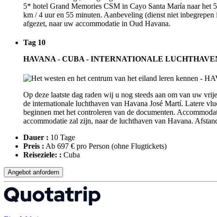
5* hotel Grand Memories CSM in Cayo Santa María naar het 5* ho
km / 4 uur en 55 minuten. Aanbeveling (dienst niet inbegrepen 
afgezet, naar uw accommodatie in Oud Havana.
Tag 10
HAVANA - CUBA - INTERNATIONALE LUCHTHAVE
Op deze laatste dag raden wij u nog steeds aan om van uw vrije 
de internationale luchthaven van Havana José Martí. Latere vlu
beginnen met het controleren van de documenten. Accommodatie
accommodatie zal zijn, naar de luchthaven van Havana. Afstand
Dauer :
10 Tage
Preis :
Ab 697 € pro Person
(ohne Flugtickets)
Reiseziele: :
Cuba
Angebot anfordern