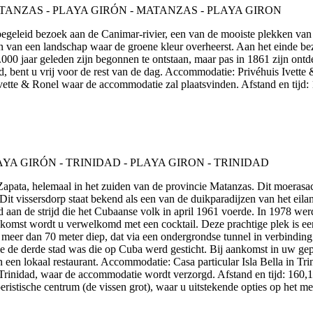
n begeleid bezoek aan de Canimar-rivier, een van de mooiste plekken v
 van een landschap waar de groene kleur overheerst. Aan het einde be
0.000 jaar geleden zijn begonnen te ontstaan, maar pas in 1861 zijn ont
, bent u vrij voor de rest van de dag. Accommodatie: Privéhuis Ivette &
vette & Ronel waar de accommodatie zal plaatsvinden. Afstand en tijd:
e Zapata, helemaal in het zuiden van de provincie Matanzas. Dit moeras
it vissersdorp staat bekend als een van de duikparadijzen van het eilan
an de strijd die het Cubaanse volk in april 1961 voerde. In 1978 wer
nkomst wordt u verwelkomd met een cocktail. Deze prachtige plek is een 
meer dan 70 meter diep, dat via een ondergrondse tunnel in verbindin
die de derde stad was die op Cuba werd gesticht. Bij aankomst in uw gep
n een lokaal restaurant. Accommodatie: Casa particular Isla Bella in Trin
n Trinidad, waar de accommodatie wordt verzorgd. Afstand en tijd: 160,
oeristische centrum (de vissen grot), waar u uitstekende opties op het m