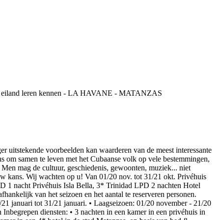
tekende voorbeelden kan waarderen van de meest interessante
kans om samen te leven met het Cubaanse volk op vele bestemmingen,
d. Men mag de cultuur, geschiedenis, gewoonten, muziek... niet
is uw kans. Wij wachten op u! Van 01/20 nov. tot 31/21 okt. Privéhuis
1 nacht Privéhuis Isla Bella, 3* Trinidad LPD 2 nachten Hotel
nkelijk van het seizoen en het aantal te reserveren personen.
21 januari tot 31/21 januari. • Laagseizoen: 01/20 november - 21/20
Inbegrepen diensten: • 3 nachten in een kamer in een privéhuis in