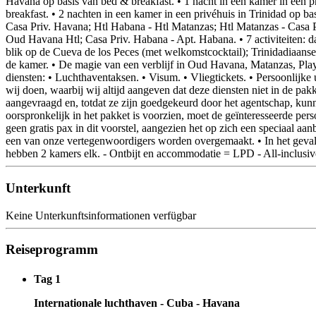
Havana op basis van bed & breakfast. • 1 nacht in een kamer in een pr
breakfast. • 2 nachten in een kamer in een privéhuis in Trinidad op ba
Casa Priv. Havana; Htl Habana - Htl Matanzas; Htl Matanzas - Casa Pr
Oud Havana Htl; Casa Priv. Habana - Apt. Habana. • 7 activiteiten: 
blik op de Cueva de los Peces (met welkomstcocktail); Trinidadiaanse 
de kamer. • De magie van een verblijf in Oud Havana, Matanzas, Play
diensten: • Luchthaventaksen. • Visum. • Vliegtickets. • Persoonlijke 
wij doen, waarbij wij altijd aangeven dat deze diensten niet in de p
aangevraagd en, totdat ze zijn goedgekeurd door het agentschap, kunn
oorspronkelijk in het pakket is voorzien, moet de geïnteresseerde pe
geen gratis pax in dit voorstel, aangezien het op zich een speciaal aa
een van onze vertegenwoordigers worden overgemaakt. • In het geval 
hebben 2 kamers elk. - Ontbijt en accommodatie = LPD - All-inclusiv
Unterkunft
Keine Unterkunftsinformationen verfügbar
Reiseprogramm
Tag 1
Internationale luchthaven - Cuba - Havana