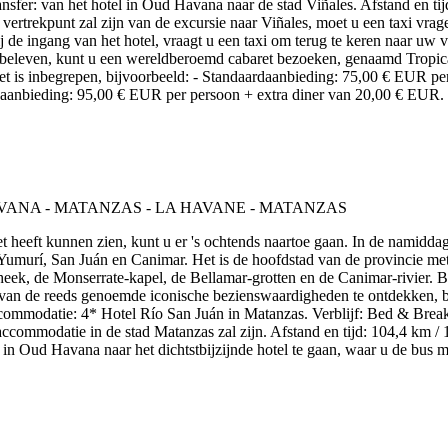
nsfer: van het hotel in Oud Havana naar de stad Viñales. Afstand en tij
vertrekpunt zal zijn van de excursie naar Viñales, moet u een taxi vragen
 de ingang van het hotel, vraagt u een taxi om terug te keren naar uw ve
t beleven, kunt u een wereldberoemd cabaret bezoeken, genaamd Tropican
 niet is inbegrepen, bijvoorbeeld: - Standaardaanbieding: 75,00 € EUR 
 aanbieding: 95,00 € EUR per persoon + extra diner van 20,00 € EUR.
et heeft kunnen zien, kunt u er 's ochtends naartoe gaan. In de namidda
Yumurí, San Juán en Canimar. Het is de hoofdstad van de provincie met
potheek, de Monserrate-kapel, de Bellamar-grotten en de Canimar-rivier
e van de reeds genoemde iconische bezienswaardigheden te ontdekken, b
Accommodatie: 4* Hotel Río San Juán in Matanzas. Verblijf: Bed & Break
commodatie in de stad Matanzas zal zijn. Afstand en tijd: 104,4 km / 
n Oud Havana naar het dichtstbijzijnde hotel te gaan, waar u de bus m