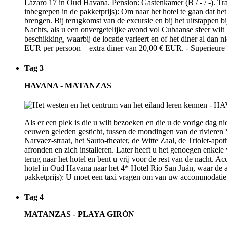
Lázaro 17 in Oud Havana. Pension: Gastenkamer (B / - / -). Tra
inbegrepen in de pakketprijs): Om naar het hotel te gaan dat het 
brengen. Bij terugkomst van de excursie en bij het uitstappen bij
Nachts, als u een onvergetelijke avond vol Cubaanse sfeer wil
beschikking, waarbij de locatie varieert en of het diner al dan
EUR per persoon + extra diner van 20,00 € EUR. - Superieure
Tag 3
HAVANA - MATANZAS
Als er een plek is die u wilt bezoeken en die u de vorige dag ni
eeuwen geleden gesticht, tussen de mondingen van de rivieren 
Narvaez-straat, het Sauto-theater, de Witte Zaal, de Triolet-a
afronden en zich installeren. Later heeft u het genoegen enkel
terug naar het hotel en bent u vrij voor de rest van de nacht. 
hotel in Oud Havana naar het 4* Hotel Río San Juán, waar de ac
pakketprijs): U moet een taxi vragen om van uw accommodatie i
Tag 4
MATANZAS - PLAYA GIRÓN