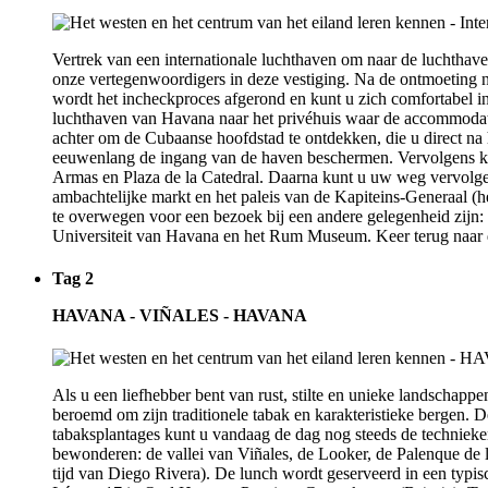
Vertrek van een internationale luchthaven om naar de luchthav
onze vertegenwoordigers in deze vestiging. Na de ontmoeting ne
wordt het incheckproces afgerond en kunt u zich comfortabel i
luchthaven van Havana naar het privéhuis waar de accommodatie z
achter om de Cubaanse hoofdstad te ontdekken, die u direct na
eeuwenlang de ingang van de haven beschermen. Vervolgens ku
Armas en Plaza de la Catedral. Daarna kunt u uw weg vervolge
ambachtelijke markt en het paleis van de Kapiteins-Generaal (h
te overwegen voor een bezoek bij een andere gelegenheid zijn: d
Universiteit van Havana en het Rum Museum. Keer terug naar
Tag 2
HAVANA - VIÑALES - HAVANA
Als u een liefhebber bent van rust, stilte en unieke landschappen
beroemd om zijn traditionele tabak en karakteristieke bergen. 
tabaksplantages kunt u vandaag de dag nog steeds de technieke
bewonderen: de vallei van Viñales, de Looker, de Palenque de l
tijd van Diego Rivera). De lunch wordt geserveerd in een typis