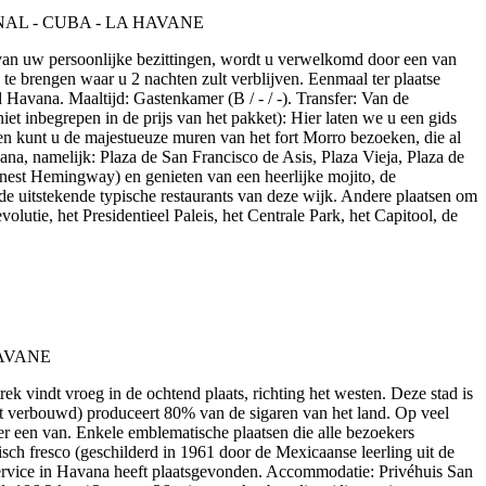
 van uw persoonlijke bezittingen, wordt u verwelkomd door een van
te brengen waar u 2 nachten zult verblijven. Eenmaal ter plaatse
Havana. Maaltijd: Gastenkamer (B / - / -). Transfer: Van de
et inbegrepen in de prijs van het pakket): Hier laten we u een gids
en kunt u de majestueuze muren van het fort Morro bezoeken, die al
, namelijk: Plaza de San Francisco de Asis, Plaza Vieja, Plaza de
nest Hemingway) en genieten van een heerlijke mojito, de
 de uitstekende typische restaurants van deze wijk. Andere plaatsen om
utie, het Presidentieel Paleis, het Centrale Park, het Capitool, de
trek vindt vroeg in de ochtend plaats, richting het westen. Deze stad is
rdt verbouwd) produceert 80% van de sigaren van het land. Op veel
er een van. Enkele emblematische plaatsen die alle bezoekers
sch fresco (geschilderd in 1961 door de Mexicaanse leerling uit de
lservice in Havana heeft plaatsgevonden. Accommodatie: Privéhuis San