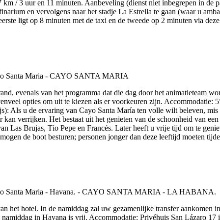
km / 3 uur en 11 minuten. Aanbeveling (dienst niet inbegrepen in de p
inarium en vervolgens naar het stadje La Estrella te gaan (waar u ambac
e eerste ligt op 8 minuten met de taxi en de tweede op 2 minuten via deze
rand, evenals van het programma dat die dag door het animatieteam wo
nveel opties om uit te kiezen als er voorkeuren zijn. Accommodatie: 5
ijs): Als u de ervaring van Cayo Santa María ten volle wilt beleven, mi
r kan verrijken. Het bestaat uit het genieten van de schoonheid van een
n Las Brujas, Tío Pepe en Francés. Later heeft u vrije tijd om te geni
 mogen de boot besturen; personen jonger dan deze leeftijd moeten tij
van het hotel. In de namiddag zal uw gezamenlijke transfer aankomen in H
namiddag in Havana is vrij. Accommodatie: Privéhuis San Lázaro 17 in 