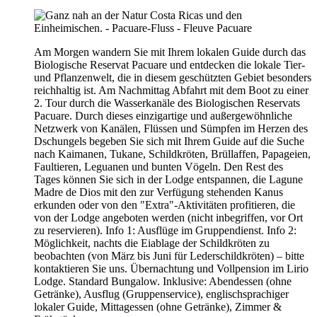
Am Morgen wandern Sie mit Ihrem lokalen Guide durch das
Biologische Reservat Pacuare und entdecken die lokale Tier-
und Pflanzenwelt, die in diesem geschützten Gebiet besonders
reichhaltig ist. Am Nachmittag Abfahrt mit dem Boot zu einer
2. Tour durch die Wasserkanäle des Biologischen Reservats
Pacuare. Durch dieses einzigartige und außergewöhnliche
Netzwerk von Kanälen, Flüssen und Sümpfen im Herzen des
Dschungels begeben Sie sich mit Ihrem Guide auf die Suche
nach Kaimanen, Tukane, Schildkröten, Brüllaffen, Papageien,
Faultieren, Leguanen und bunten Vögeln. Den Rest des
Tages können Sie sich in der Lodge entspannen, die Lagune
Madre de Dios mit den zur Verfügung stehenden Kanus
erkunden oder von den "Extra"-Aktivitäten profitieren, die
von der Lodge angeboten werden (nicht inbegriffen, vor Ort
zu reservieren). Info 1: Ausflüge im Gruppendienst. Info 2:
Möglichkeit, nachts die Eiablage der Schildkröten zu
beobachten (von März bis Juni für Lederschildkröten) – bitte
kontaktieren Sie uns. Übernachtung und Vollpension im Lirio
Lodge. Standard Bungalow. Inklusive: Abendessen (ohne
Getränke), Ausflug (Gruppenservice), englischsprachiger
lokaler Guide, Mittagessen (ohne Getränke), Zimmer &