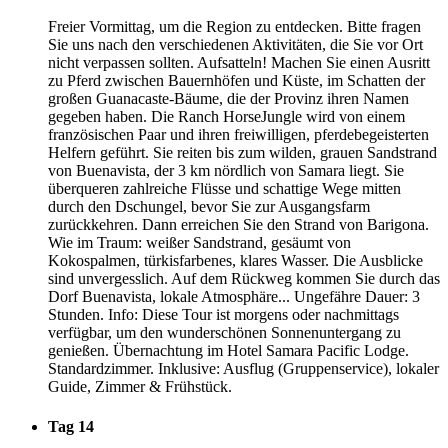
Freier Vormittag, um die Region zu entdecken. Bitte fragen
Sie uns nach den verschiedenen Aktivitäten, die Sie vor Ort
nicht verpassen sollten. Aufsatteln! Machen Sie einen Ausritt
zu Pferd zwischen Bauernhöfen und Küste, im Schatten der
großen Guanacaste-Bäume, die der Provinz ihren Namen
gegeben haben. Die Ranch HorseJungle wird von einem
französischen Paar und ihren freiwilligen, pferdebegeisterten
Helfern geführt. Sie reiten bis zum wilden, grauen Sandstrand
von Buenavista, der 3 km nördlich von Samara liegt. Sie
überqueren zahlreiche Flüsse und schattige Wege mitten
durch den Dschungel, bevor Sie zur Ausgangsfarm
zurückkehren. Dann erreichen Sie den Strand von Barigona.
Wie im Traum: weißer Sandstrand, gesäumt von
Kokospalmen, türkisfarbenes, klares Wasser. Die Ausblicke
sind unvergesslich. Auf dem Rückweg kommen Sie durch das
Dorf Buenavista, lokale Atmosphäre... Ungefähre Dauer: 3
Stunden. Info: Diese Tour ist morgens oder nachmittags
verfügbar, um den wunderschönen Sonnenuntergang zu
genießen. Übernachtung im Hotel Samara Pacific Lodge.
Standardzimmer. Inklusive: Ausflug (Gruppenservice), lokaler
Guide, Zimmer & Frühstück.
Tag 14