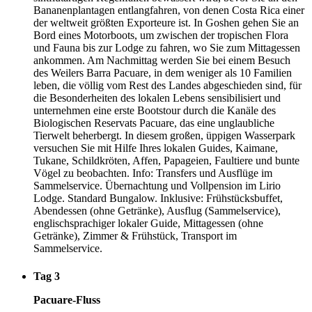
Bananenplantagen entlangfahren, von denen Costa Rica einer
der weltweit größten Exporteure ist. In Goshen gehen Sie an
Bord eines Motorboots, um zwischen der tropischen Flora
und Fauna bis zur Lodge zu fahren, wo Sie zum Mittagessen
ankommen. Am Nachmittag werden Sie bei einem Besuch
des Weilers Barra Pacuare, in dem weniger als 10 Familien
leben, die völlig vom Rest des Landes abgeschieden sind, für
die Besonderheiten des lokalen Lebens sensibilisiert und
unternehmen eine erste Bootstour durch die Kanäle des
Biologischen Reservats Pacuare, das eine unglaubliche
Tierwelt beherbergt. In diesem großen, üppigen Wasserpark
versuchen Sie mit Hilfe Ihres lokalen Guides, Kaimane,
Tukane, Schildkröten, Affen, Papageien, Faultiere und bunte
Vögel zu beobachten. Info: Transfers und Ausflüge im
Sammelservice. Übernachtung und Vollpension im Lirio
Lodge. Standard Bungalow. Inklusive: Frühstücksbuffet,
Abendessen (ohne Getränke), Ausflug (Sammelservice),
englischsprachiger lokaler Guide, Mittagessen (ohne
Getränke), Zimmer & Frühstück, Transport im
Sammelservice.
Tag 3
Pacuare-Fluss