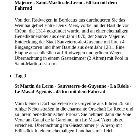
Majeure - Saint-Martin-de-Lerm - 60 km mit dem
Fahrrad
Von den Radwegen in Bordeaux aus durchqueren Sie das
Weinbaugebiet Entre-Deux-Mers, vorbei an der Bastide von
Créon, die 1314 gegründet wurde, und an einer ehemaligen
Benediktinerabtei aus dem Jahr 1070, der Sauve-Majeure.
Entdeckung der Stadt Sauveterre-de-Guyenne mit ihren 4
Eingangstoren und ihrer Bastide aus dem Jahr 1281. Eine
Etappe ausschließlich auf Radwegen und grünen Wegen.
Übernachtung in einem Gästezimmer (2 Ähren) mit Pool in
Saint-Martin-de-Lerm.
Tag 3
St Martin de Lerm - Sauveterre-de-Guyenne - La Réole -
Le Mas-d'Agenais - 45 km mit dem Fahrrad
Vom kleinen Dorf Sauveterre-de-Guyenne aus führen 26 km
ruhige Nebenstraßen in die charmante Ortschaft La Réole und
zu ihrem benediktinischen Priorat. Sie nehmen dann die Voie
Verte am Canal de la Garonne, um Le Mas-d’Agenais zu
erreichen. Übernachtung im Gästezimmer (4 Ähren) mit
Frühstück in einem ehemaligen Landhaus mit Teich.