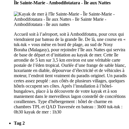
Île Sainte-Marie - Ambodifotatara - Île aux Nattes
Accueil soit à l’aéroport, soit à Ambodifotatra, pour ceux qui
viendraient par bateau de la grande île. De là, une course en «
tuk-tuk » vous mène en bord de plage, au sud de Nosy
Boraha (Malagasy), pour rejoindre l’île aux Nattes qui servira
de base de départ et d’initiation au kayak de mer. Cette île
arrondie de 5 km sur 3,5 km environ est une véritable carte
postale de l’éden tropical. Ourlée d’une frange de sable blanc,
luxuriante en diable, dépourvue d’électricité et de véhicules à
moteur, l’endroit tient vraiment du paradis originel. Un paradis
certes assez peuplé : aux côtés de plusieurs villages, quelques
hôtels occupent ses côtes. Après l’installation à l’hôtel-
bungalows, place à la découverte de votre kayak et à son
maniement dans le merveilleux lagon constellé de concrétions
coralliennes. Type d'hébergement : hôtel de charme en
chambres TPL et QAD Traversée en bateau : 3h00 tuk-tuk :
0h30 kayak de mer : 1h30
Tag 2