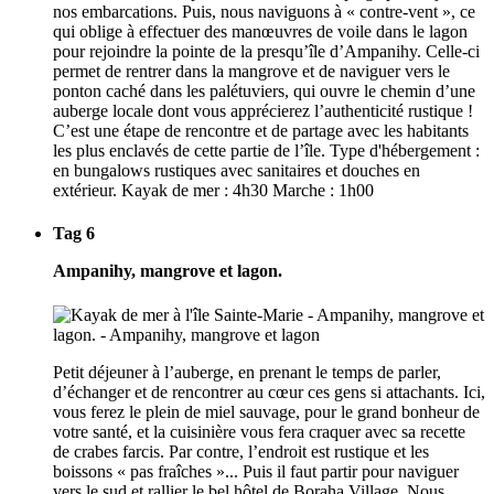
nos embarcations. Puis, nous naviguons à « contre-vent », ce
qui oblige à effectuer des manœuvres de voile dans le lagon
pour rejoindre la pointe de la presqu’île d’Ampanihy. Celle-ci
permet de rentrer dans la mangrove et de naviguer vers le
ponton caché dans les palétuviers, qui ouvre le chemin d’une
auberge locale dont vous apprécierez l’authenticité rustique !
C’est une étape de rencontre et de partage avec les habitants
les plus enclavés de cette partie de l’île. Type d'hébergement :
en bungalows rustiques avec sanitaires et douches en
extérieur. Kayak de mer : 4h30 Marche : 1h00
Tag 6
Ampanihy, mangrove et lagon.
Petit déjeuner à l’auberge, en prenant le temps de parler,
d’échanger et de rencontrer au cœur ces gens si attachants. Ici,
vous ferez le plein de miel sauvage, pour le grand bonheur de
votre santé, et la cuisinière vous fera craquer avec sa recette
de crabes farcis. Par contre, l’endroit est rustique et les
boissons « pas fraîches »... Puis il faut partir pour naviguer
vers le sud et rallier le bel hôtel de Boraha Village. Nous