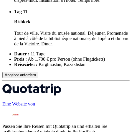
d'après-midi. Installation à l'hôtel. Temps libre.
Tag 11
Bishkek
Tour de ville. Visite du musée national. Déjeuner. Promenade
à pied à côté de la bibliothèque nationale, de l'opéra et du parc
de la Victoire. Dîner.
Dauer :
11 Tage
Preis :
Ab 1.700 € pro Person
(ohne Flugtickets)
Reiseziele: :
Kirghizistan, Kazakhstan
Angebot anfordern
Eine Website von
Passen Sie Ihre Reisen mit Quotatrip an und erhalten Sie
maßgeschneiderte Angebote direkt in Ihr Postfach.