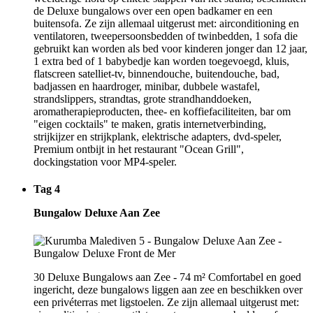
de Deluxe bungalows over een open badkamer en een
buitensofa. Ze zijn allemaal uitgerust met: airconditioning en
ventilatoren, tweepersoonsbedden of twinbedden, 1 sofa die
gebruikt kan worden als bed voor kinderen jonger dan 12 jaar,
1 extra bed of 1 babybedje kan worden toegevoegd, kluis,
flatscreen satelliet-tv, binnendouche, buitendouche, bad,
badjassen en haardroger, minibar, dubbele wastafel,
strandslippers, strandtas, grote strandhanddoeken,
aromatherapieproducten, thee- en koffiefaciliteiten, bar om
"eigen cocktails" te maken, gratis internetverbinding,
strijkijzer en strijkplank, elektrische adapters, dvd-speler,
Premium ontbijt in het restaurant "Ocean Grill",
dockingstation voor MP4-speler.
Tag 4
Bungalow Deluxe Aan Zee
30 Deluxe Bungalows aan Zee - 74 m² Comfortabel en goed
ingericht, deze bungalows liggen aan zee en beschikken over
een privéterras met ligstoelen. Ze zijn allemaal uitgerust met: