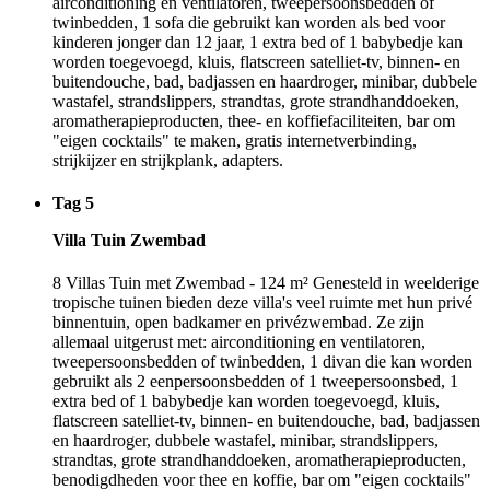
airconditioning en ventilatoren, tweepersoonsbedden of
twinbedden, 1 sofa die gebruikt kan worden als bed voor
kinderen jonger dan 12 jaar, 1 extra bed of 1 babybedje kan
worden toegevoegd, kluis, flatscreen satelliet-tv, binnen- en
buitendouche, bad, badjassen en haardroger, minibar, dubbele
wastafel, strandslippers, strandtas, grote strandhanddoeken,
aromatherapieproducten, thee- en koffiefaciliteiten, bar om
"eigen cocktails" te maken, gratis internetverbinding,
strijkijzer en strijkplank, adapters.
Tag 5
Villa Tuin Zwembad
8 Villas Tuin met Zwembad - 124 m² Genesteld in weelderige
tropische tuinen bieden deze villa's veel ruimte met hun privé
binnentuin, open badkamer en privézwembad. Ze zijn
allemaal uitgerust met: airconditioning en ventilatoren,
tweepersoonsbedden of twinbedden, 1 divan die kan worden
gebruikt als 2 eenpersoonsbedden of 1 tweepersoonsbed, 1
extra bed of 1 babybedje kan worden toegevoegd, kluis,
flatscreen satelliet-tv, binnen- en buitendouche, bad, badjassen
en haardroger, dubbele wastafel, minibar, strandslippers,
strandtas, grote strandhanddoeken, aromatherapieproducten,
benodigdheden voor thee en koffie, bar om "eigen cocktails"