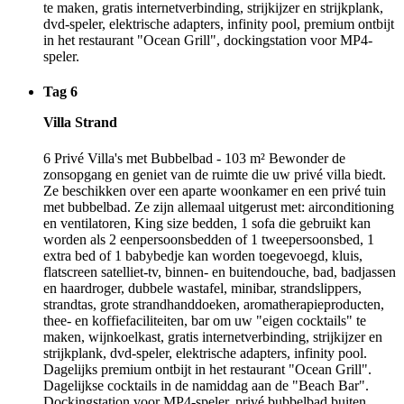
te maken, gratis internetverbinding, strijkijzer en strijkplank,
dvd-speler, elektrische adapters, infinity pool, premium ontbijt
in het restaurant "Ocean Grill", dockingstation voor MP4-
speler.
Tag 6
Villa Strand
6 Privé Villa's met Bubbelbad - 103 m² Bewonder de
zonsopgang en geniet van de ruimte die uw privé villa biedt.
Ze beschikken over een aparte woonkamer en een privé tuin
met bubbelbad. Ze zijn allemaal uitgerust met: airconditioning
en ventilatoren, King size bedden, 1 sofa die gebruikt kan
worden als 2 eenpersoonsbedden of 1 tweepersoonsbed, 1
extra bed of 1 babybedje kan worden toegevoegd, kluis,
flatscreen satelliet-tv, binnen- en buitendouche, bad, badjassen
en haardroger, dubbele wastafel, minibar, strandslippers,
strandtas, grote strandhanddoeken, aromatherapieproducten,
thee- en koffiefaciliteiten, bar om uw "eigen cocktails" te
maken, wijnkoelkast, gratis internetverbinding, strijkijzer en
strijkplank, dvd-speler, elektrische adapters, infinity pool.
Dagelijks premium ontbijt in het restaurant "Ocean Grill".
Dagelijkse cocktails in de namiddag aan de "Beach Bar".
Dockingstation voor MP4-speler, privé bubbelbad buiten,