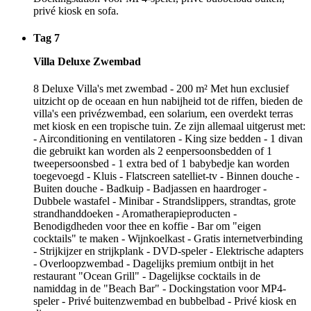
privé kiosk en sofa.
Tag 7
Villa Deluxe Zwembad
8 Deluxe Villa's met zwembad - 200 m² Met hun exclusief
uitzicht op de oceaan en hun nabijheid tot de riffen, bieden de
villa's een privézwembad, een solarium, een overdekt terras
met kiosk en een tropische tuin. Ze zijn allemaal uitgerust met:
- Airconditioning en ventilatoren - King size bedden - 1 divan
die gebruikt kan worden als 2 eenpersoonsbedden of 1
tweepersoonsbed - 1 extra bed of 1 babybedje kan worden
toegevoegd - Kluis - Flatscreen satelliet-tv - Binnen douche -
Buiten douche - Badkuip - Badjassen en haardroger -
Dubbele wastafel - Minibar - Strandslippers, strandtas, grote
strandhanddoeken - Aromatherapieproducten -
Benodigdheden voor thee en koffie - Bar om "eigen
cocktails" te maken - Wijnkoelkast - Gratis internetverbinding
- Strijkijzer en strijkplank - DVD-speler - Elektrische adapters
- Overloopzwembad - Dagelijks premium ontbijt in het
restaurant "Ocean Grill" - Dagelijkse cocktails in de
namiddag in de "Beach Bar" - Dockingstation voor MP4-
speler - Privé buitenzwembad en bubbelbad - Privé kiosk en