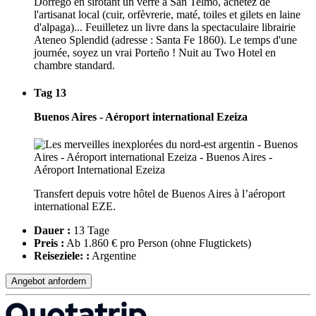
Dorrego en sirotant un verre à San Telmo, achetez de
l'artisanat local (cuir, orfèvrerie, maté, toiles et gilets en laine
d'alpaga)... Feuilletez un livre dans la spectaculaire librairie
Ateneo Splendid (adresse : Santa Fe 1860). Le temps d'une
journée, soyez un vrai Porteño ! Nuit au Two Hotel en
chambre standard.
Tag 13
Buenos Aires - Aéroport international Ezeiza
Transfert depuis votre hôtel de Buenos Aires à l’aéroport
international EZE.
Dauer :
13 Tage
Preis :
Ab 1.860 € pro Person
(ohne Flugtickets)
Reiseziele: :
Argentine
Angebot anfordern