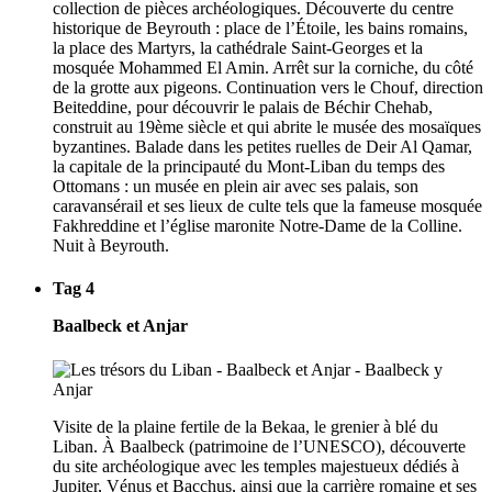
collection de pièces archéologiques. Découverte du centre
historique de Beyrouth : place de l’Étoile, les bains romains,
la place des Martyrs, la cathédrale Saint-Georges et la
mosquée Mohammed El Amin. Arrêt sur la corniche, du côté
de la grotte aux pigeons. Continuation vers le Chouf, direction
Beiteddine, pour découvrir le palais de Béchir Chehab,
construit au 19ème siècle et qui abrite le musée des mosaïques
byzantines. Balade dans les petites ruelles de Deir Al Qamar,
la capitale de la principauté du Mont-Liban du temps des
Ottomans : un musée en plein air avec ses palais, son
caravansérail et ses lieux de culte tels que la fameuse mosquée
Fakhreddine et l’église maronite Notre-Dame de la Colline.
Nuit à Beyrouth.
Tag 4
Baalbeck et Anjar
Visite de la plaine fertile de la Bekaa, le grenier à blé du
Liban. À Baalbeck (patrimoine de l’UNESCO), découverte
du site archéologique avec les temples majestueux dédiés à
Jupiter, Vénus et Bacchus, ainsi que la carrière romaine et ses