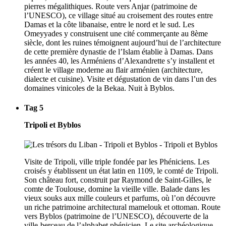
pierres mégalithiques. Route vers Anjar (patrimoine de
l’UNESCO), ce village situé au croisement des routes entre
Damas et la côte libanaise, entre le nord et le sud. Les
Omeyyades y construisent une cité commerçante au 8ème
siècle, dont les ruines témoignent aujourd’hui de l’architecture
de cette première dynastie de l’Islam établie à Damas. Dans
les années 40, les Arméniens d’Alexandrette s’y installent et
créent le village moderne au flair arménien (architecture,
dialecte et cuisine). Visite et dégustation de vin dans l’un des
domaines vinicoles de la Bekaa. Nuit à Byblos.
Tag 5
Tripoli et Byblos
Visite de Tripoli, ville triple fondée par les Phéniciens. Les
croisés y établissent un état latin en 1109, le comté de Tripoli.
Son château fort, construit par Raymond de Saint-Gilles, le
comte de Toulouse, domine la vieille ville. Balade dans les
vieux souks aux mille couleurs et parfums, où l’on découvre
un riche patrimoine architectural mamelouk et ottoman. Route
vers Byblos (patrimoine de l’UNESCO), découverte de la
ville-berceau de l’alphabet phénicien. Le site archéologique