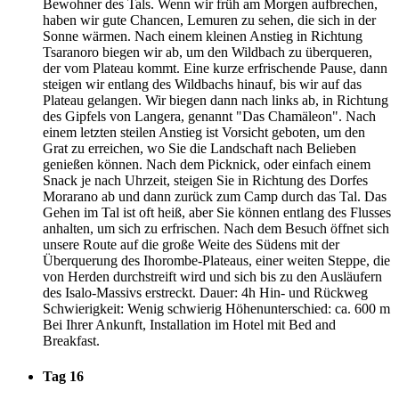
Bewohner des Tals. Wenn wir früh am Morgen aufbrechen,
haben wir gute Chancen, Lemuren zu sehen, die sich in der
Sonne wärmen. Nach einem kleinen Anstieg in Richtung
Tsaranoro biegen wir ab, um den Wildbach zu überqueren,
der vom Plateau kommt. Eine kurze erfrischende Pause, dann
steigen wir entlang des Wildbachs hinauf, bis wir auf das
Plateau gelangen. Wir biegen dann nach links ab, in Richtung
des Gipfels von Langera, genannt "Das Chamäleon". Nach
einem letzten steilen Anstieg ist Vorsicht geboten, um den
Grat zu erreichen, wo Sie die Landschaft nach Belieben
genießen können. Nach dem Picknick, oder einfach einem
Snack je nach Uhrzeit, steigen Sie in Richtung des Dorfes
Morarano ab und dann zurück zum Camp durch das Tal. Das
Gehen im Tal ist oft heiß, aber Sie können entlang des Flusses
anhalten, um sich zu erfrischen. Nach dem Besuch öffnet sich
unsere Route auf die große Weite des Südens mit der
Überquerung des Ihorombe-Plateaus, einer weiten Steppe, die
von Herden durchstreift wird und sich bis zu den Ausläufern
des Isalo-Massivs erstreckt. Dauer: 4h Hin- und Rückweg
Schwierigkeit: Wenig schwierig Höhenunterschied: ca. 600 m
Bei Ihrer Ankunft, Installation im Hotel mit Bed and
Breakfast.
Tag 16