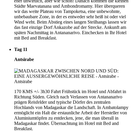
eher unwirtlich, aber wie schön! Danach kommen die kleinen
Städte Maevatanana und Ambondromamy. Hier überqueren
wir das weite Plateau von Tampoketsa, eine unbewohnte,
unbebaubare Zone, in der es entweder sehr heiß ist oder viel
Wind weht. Beim Abstieg eines langen Steilhangs lassen wir
das fast einzige Dorf Ankazobe auf der Strecke. Ankunft am
späten Nachmittag in Antananarivo. Einchecken in Ihr Hotel
mit Bed and Breakfast.
Tag 11
Antsirabe
170 KMS +/- 3h30 Fahrt Frühstück im Hotel und Abfahrt in
Richtung Süden. Gleich nach Verlassen von Antananarivo
prägen Reisfelder und typische Dörfer des zentralen
Hochlands von Madagaskar die Landschaft. In Ambatolampy
ermöglicht ein Halt die erstaunliche Arbeit der Hersteller von
Aluminiumtöpfen zu entdecken, jene, die man überall in
Madagaskar findet. Übernachtung im Hotel mit Bed and
Breakfast.