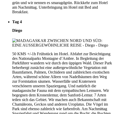
grün und wir nennen es smaragdgrün. Rückkehr zum Hotel
am Nachmittag. Unterbringung im Hotel mit Bed and
Breakfast.
Tag 4
Diego
50 KMS +/-1h Frühstück im Hotel. Abfahrt zur Besichtigung
des Nationalparks Montagne d’Ambre. In Begleitung der
Parkführer wandern wir durch den üppigen Wald. Dieser Park
beherbergt zunächst eine außergewöhnliche Vegetation mit
Baumfarnen, Palmen, Orchideen und zahlreichen exotischen
Arten, während schöne Alleen von Nadelbäumen den Weg
zur Forststation säumen. Wasserfälle und Kraterseen
verschönern unseren Spaziergang. Und natürlich die
madagassische Fauna mit dem sympathischen Lemuren. Wir
begegnen dem Kronenlemur, dem Sanford-Lemur. 7 Arten
teilen sich das Gebiet. Wir machen auch Bekanntschaft mit
Chamäleons, Geckos und anderen Uroplatus. Die Vögel im
Park sind ebenso zahlreich wie farbenfroh. Am Nachmittag
Spazierfahrt und Wanderung rund um die Bucht: die Buchten