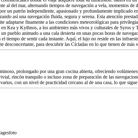
nte al del mar, alternando tiempos de navegación a vela, momentos de de
ado por un patrón independiente, apasionado y profundamente implicado 
zando así una navegación fluida, segura y serena. Esta atención prestad
e adaptarse finamente a las condiciones meteorológicas para privilegia
z en Kea y Kythnos, a los ambientes más vivos y culturales de Syros y T
de un pueblo animado a una cala desierta en unas pocas horas de navega
iempo de sentir cada instante. Aquí, el lujo no reside en las infraestruct
e desconcertante, para descubrir las Cícladas en lo que tienen de más 
 luminoso, prolongado por una gran cocina abierta, ofreciendo volúmenes
vivial, rincón tranquilo o incluso zona de preparación de las navegacio
arios, con un nivel de practicidad cercano al de una casa, lo que sigue