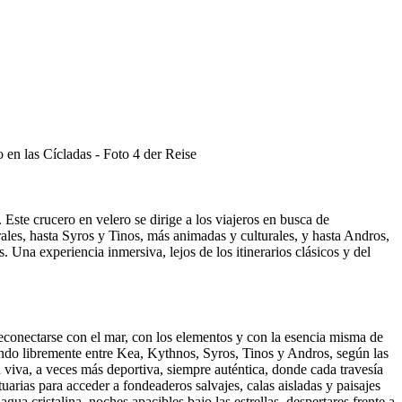
 Este crucero en velero se dirige a los viajeros en busca de
ales, hasta Syros y Tinos, más animadas y culturales, y hasta Andros,
. Una experiencia inmersiva, lejos de los itinerarios clásicos y del
reconectarse con el mar, con los elementos y con la esencia misma de
ando libremente entre Kea, Kythnos, Syros, Tinos y Andros, según las
n viva, a veces más deportiva, siempre auténtica, donde cada travesía
uarias para acceder a fondeaderos salvajes, calas aisladas y paisajes
a cristalina, noches apacibles bajo las estrellas, despertares frente a