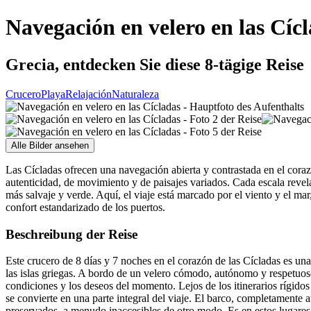
Navegación en velero en las Cíc
Grecia, entdecken Sie diese 8-tägige Reise
Crucero
Playa
Relajación
Naturaleza
Alle Bilder ansehen
Las Cícladas ofrecen una navegación abierta y contrastada en el corazó
autenticidad, de movimiento y de paisajes variados. Cada escala revel
más salvaje y verde. Aquí, el viaje está marcado por el viento y el mar
confort estandarizado de los puertos.
Beschreibung der Reise
Este crucero de 8 días y 7 noches en el corazón de las Cícladas es un
las islas griegas. A bordo de un velero cómodo, autónomo y respetuos
condiciones y los deseos del momento. Lejos de los itinerarios rígidos
se convierte en una parte integral del viaje. El barco, completamente a
preservados, a menudo inaccesibles de otro modo. Es en estos lugares c