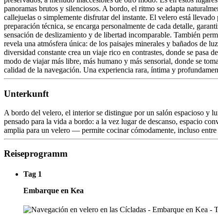
panoramas brutos y silenciosos. A bordo, el ritmo se adapta naturalme
callejuelas o simplemente disfrutar del instante. El velero está llev
preparación técnica, se encarga personalmente de cada detalle, garanti
sensación de deslizamiento y de libertad incomparable. También permit
revela una atmósfera única: de los paisajes minerales y bañados de lu
diversidad constante crea un viaje rico en contrastes, donde se pasa 
modo de viajar más libre, más humano y más sensorial, donde se toma el t
calidad de la navegación. Una experiencia rara, íntima y profundament
Unterkunft
A bordo del velero, el interior se distingue por un salón espacioso y
pensado para la vida a bordo: a la vez lugar de descanso, espacio con
amplia para un velero — permite cocinar cómodamente, incluso entre v
Reiseprogramm
Tag 1
Embarque en Kea