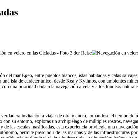
ladas
n del mar Egeo, entre pueblos blancos, islas habitadas y calas salvajes.
a una isla de carácter único, desde Kea y Kythnos, con ambientes miner
, con una prioridad dada a la navegación a vela y a los fondeos naturales
a verdadera invitación a viajar de otra manera, tomándose el tiempo de 
o con su entorno, exploras un archipiélago de múltiples rostros, naveg
 y de las escalas masificadas, esta experiencia privilegia una navegació
utónomo, permite prescindir de las marinas y de las infraestructuras port
onfidenciales donde el viaje adquiere toda su dimensión: baños en un agu