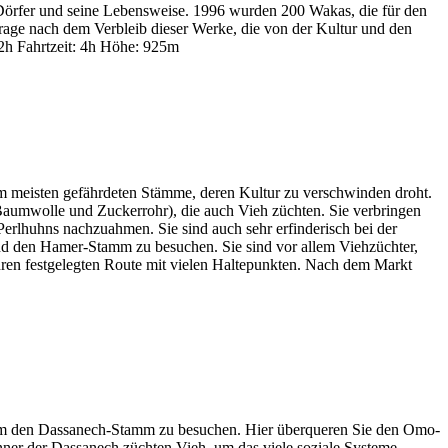
 Dörfer und seine Lebensweise. 1996 wurden 200 Wakas, die für den
rage nach dem Verbleib dieser Werke, die von der Kultur und den
2h Fahrtzeit: 4h Höhe: 925m
m meisten gefährdeten Stämme, deren Kultur zu verschwinden droht.
Baumwolle und Zuckerrohr), die auch Vieh züchten. Sie verbringen
Perlhuhns nachzuahmen. Sie sind auch sehr erfinderisch bei der
und den Hamer-Stamm zu besuchen. Sie sind vor allem Viehzüchter,
ahren festgelegten Route mit vielen Haltepunkten. Nach dem Markt
um den Dassanech-Stamm zu besuchen. Hier überqueren Sie den Omo-
ner der Dassanech züchten Vieh, um das viele soziale Systeme