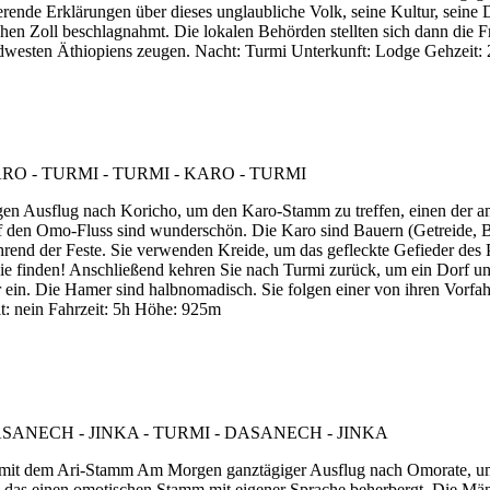
erende Erklärungen über dieses unglaubliche Volk, seine Kultur, seine
n Zoll beschlagnahmt. Die lokalen Behörden stellten sich dann die F
dwesten Äthiopiens zeugen. Nacht: Turmi Unterkunft: Lodge Gehzeit: 
gen Ausflug nach Koricho, um den Karo-Stamm zu treffen, einen der a
auf den Omo-Fluss sind wunderschön. Die Karo sind Bauern (Getreide, 
hrend der Feste. Sie verwenden Kreide, um das gefleckte Gefieder des 
sie finden! Anschließend kehren Sie nach Turmi zurück, um ein Dorf 
ur ein. Die Hamer sind halbnomadisch. Sie folgen einer von ihren Vorf
: nein Fahrzeit: 5h Höhe: 925m
ng mit dem Ari-Stamm Am Morgen ganztägiger Ausflug nach Omorate, 
, das einen omotischen Stamm mit eigener Sprache beherbergt. Die Män