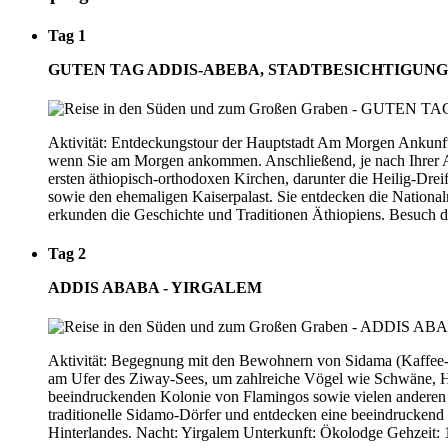
Tag 1
GUTEN TAG ADDIS-ABEBA, STADTBESICHTIGUNG
Aktivität: Entdeckungstour der Hauptstadt Am Morgen Ankunft 
wenn Sie am Morgen ankommen. Anschließend, je nach Ihrer Ank
ersten äthiopisch-orthodoxen Kirchen, darunter die Heilig-Drei
sowie den ehemaligen Kaiserpalast. Sie entdecken die Nation
erkunden die Geschichte und Traditionen Äthiopiens. Besuch d
Tag 2
ADDIS ABABA - YIRGALEM
Aktivität: Begegnung mit den Bewohnern von Sidama (Kaffee-
am Ufer des Ziway-Sees, um zahlreiche Vögel wie Schwäne, Ha
beeindruckenden Kolonie von Flamingos sowie vielen anderen V
traditionelle Sidamo-Dörfer und entdecken eine beeindruckend 
Hinterlandes. Nacht: Yirgalem Unterkunft: Ökolodge Gehzeit: 