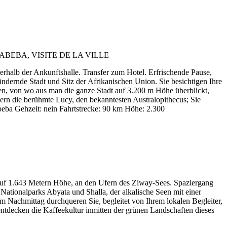
halb der Ankunftshalle. Transfer zum Hotel. Erfrischende Pause,
dernde Stadt und Sitz der Afrikanischen Union. Sie besichtigen Ihre
esen, von wo aus man die ganze Stadt auf 3.200 m Höhe überblickt,
rn die berühmte Lucy, den bekanntesten Australopithecus; Sie
beba Gehzeit: nein Fahrtstrecke: 90 km Höhe: 2.300
uf 1.643 Metern Höhe, an den Ufern des Ziway-Sees. Spaziergang
ionalparks Abyata und Shalla, der alkalische Seen mit einer
 Nachmittag durchqueren Sie, begleitet von Ihrem lokalen Begleiter,
entdecken die Kaffeekultur inmitten der grünen Landschaften dieses