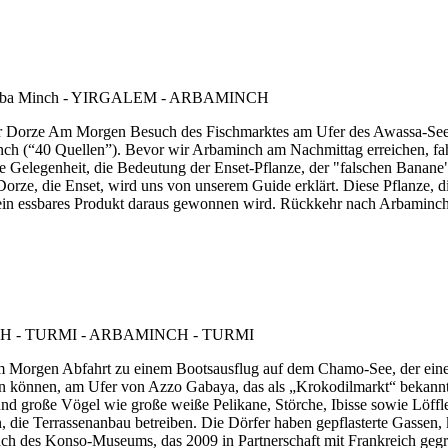
er Dorze Am Morgen Besuch des Fischmarktes am Ufer des Awassa-Sees
h (“40 Quellen”). Bevor wir Arbaminch am Nachmittag erreichen, fahr
 Gelegenheit, die Bedeutung der Enset-Pflanze, der "falschen Banane",
orze, die Enset, wird uns von unserem Guide erklärt. Diese Pflanze, 
m ein essbares Produkt daraus gewonnen wird. Rückkehr nach Arbaminch
 Am Morgen Abfahrt zu einem Bootsausflug auf dem Chamo-See, der ein
 können, am Ufer von Azzo Gabaya, das als „Krokodilmarkt“ bekannt i
 und große Vögel wie große weiße Pelikane, Störche, Ibisse sowie Löf
n, die Terrassenanbau betreiben. Die Dörfer haben gepflasterte Gassen
uch des Konso-Museums, das 2009 in Partnerschaft mit Frankreich geg