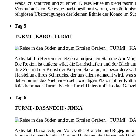
Waka, zu schützen und zu ehren. Dieses Museum bietet faszini
Verkauf auf dem Schwarzmarkt bestimmt waren, vom äthiopische
religiösen Überzeugungen der kleinen Ethnie der Konso im Sü
Tag 5
TURMI - KARO - TURMI
Aktivität: Im Herzen der letzten äthiopischen Stämme Am Mor
Die Region ist äußerst wild, die Landschaften und der Blick 
ihre Zeit mit der Kunst der Körperdekoration, insbesondere wä
Herstellung ihres Schmucks, der aus allem gemacht wird, was 
daher nimmt das Vieh einen sehr wichtigen Platz in ihrer Kult
Rückkehr nach Turmi. Nacht: Turmi Unterkunft: Lodge Gehzeit
Tag 6
TURMI - DASANECH - JINKA
Aktivität: Dassanech, ein Volk voller Bräuche und Begegnu
Fluss mit einem lokalen Boot und betreten ein Dassanech-Dorf