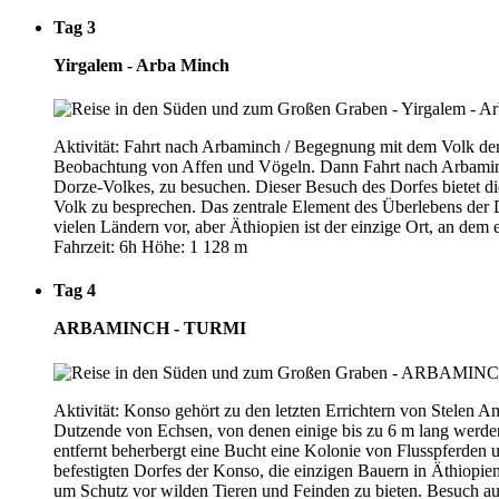
Tag 3
Yirgalem - Arba Minch
Aktivität: Fahrt nach Arbaminch / Begegnung mit dem Volk d
Beobachtung von Affen und Vögeln. Dann Fahrt nach Arbaminc
Dorze-Volkes, zu besuchen. Dieser Besuch des Dorfes bietet die
Volk zu besprechen. Das zentrale Element des Überlebens der D
vielen Ländern vor, aber Äthiopien ist der einzige Ort, an de
Fahrzeit: 6h Höhe: 1 128 m
Tag 4
ARBAMINCH - TURMI
Aktivität: Konso gehört zu den letzten Errichtern von Stelen
Dutzende von Echsen, von denen einige bis zu 6 m lang werden
entfernt beherbergt eine Bucht eine Kolonie von Flusspferden
befestigten Dorfes der Konso, die einzigen Bauern in Äthiopie
um Schutz vor wilden Tieren und Feinden zu bieten. Besuch a