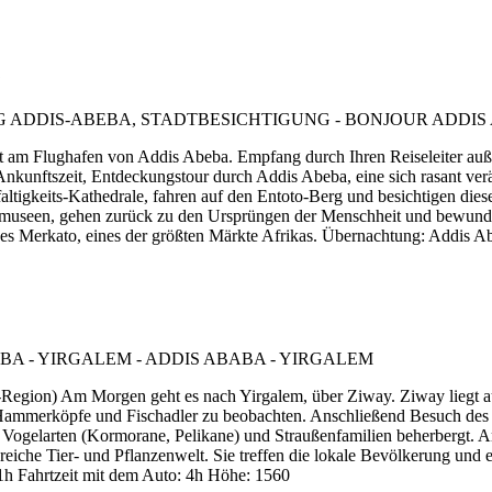
am Flughafen von Addis Abeba. Empfang durch Ihren Reiseleiter außer
unftszeit, Entdeckungstour durch Addis Abeba, eine sich rasant verän
faltigkeits-Kathedrale, fahren auf den Entoto-Berg und besichtigen di
almuseen, gehen zurück zu den Ursprüngen der Menschheit und bewunde
es Merkato, eines der größten Märkte Afrikas. Übernachtung: Addis A
Region) Am Morgen geht es nach Yirgalem, über Ziway. Ziway liegt a
mmerköpfe und Fischadler zu beobachten. Anschließend Besuch des Nat
ogelarten (Kormorane, Pelikane) und Straußenfamilien beherbergt. Am
reiche Tier- und Pflanzenwelt. Sie treffen die lokale Bevölkerung und 
1h Fahrtzeit mit dem Auto: 4h Höhe: 1560