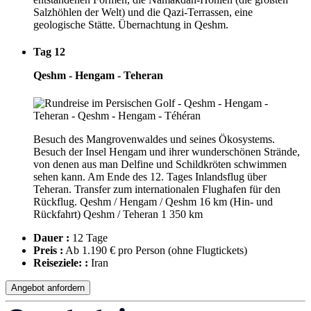
Salzhöhlen der Welt) und die Qazi-Terrassen, eine
geologische Stätte. Übernachtung in Qeshm.
Tag 12
Qeshm - Hengam - Teheran
Besuch des Mangrovenwaldes und seines Ökosystems.
Besuch der Insel Hengam und ihrer wunderschönen Strände,
von denen aus man Delfine und Schildkröten schwimmen
sehen kann. Am Ende des 12. Tages Inlandsflug über
Teheran. Transfer zum internationalen Flughafen für den
Rückflug. Qeshm / Hengam / Qeshm 16 km (Hin- und
Rückfahrt) Qeshm / Teheran 1 350 km
Dauer :
12 Tage
Preis :
Ab 1.190 € pro Person
(ohne Flugtickets)
Reiseziele: :
Iran
Angebot anfordern