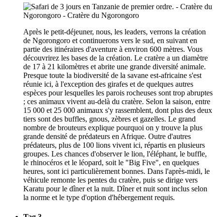
Après le petit-déjeuner, nous, les leaders, verrons la création
de Ngorongoro et continuerons vers le sud, en suivant en
partie des itinéraires d'aventure à environ 600 mètres. Vous
découvrirez les bases de la création. Le cratère a un diamètre
de 17 à 21 kilomètres et abrite une grande diversité animale.
Presque toute la biodiversité de la savane est-africaine s'est
réunie ici, à l'exception des girafes et de quelques autres
espèces pour lesquelles les parois rocheuses sont trop abruptes
; ces animaux vivent au-delà du cratère. Selon la saison, entre
15 000 et 25 000 animaux s'y rassemblent, dont plus des deux
tiers sont des buffles, gnous, zèbres et gazelles. Le grand
nombre de brouteurs explique pourquoi on y trouve la plus
grande densité de prédateurs en Afrique. Outre d'autres
prédateurs, plus de 100 lions vivent ici, répartis en plusieurs
groupes. Les chances d'observer le lion, l'éléphant, le buffle,
le rhinocéros et le léopard, soit le "Big Five", en quelques
heures, sont ici particulièrement bonnes. Dans l'après-midi, le
véhicule remonte les pentes du cratère, puis se dirige vers
Karatu pour le dîner et la nuit. Dîner et nuit sont inclus selon
la norme et le type d'option d'hébergement requis.
Tag 3