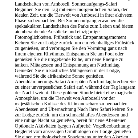
Landschaften von Amboseli. Sonnenaufgangs-Safari
Beginnen Sie den Tag mit einer morgendlichen Safari, der
idealen Zeit, um die Tierwelt von Amboseli in ihrer aktivsten
Phase zu beobachten. Bei Sonnenaufgang erwachen die
spektakulären Landschaften des Parks zum Leben und bieten
atemberaubende Ausblicke und einzigartige
Fotomöglichkeiten. Frühstück und Entspannungsmoment
Kehren Sie zur Lodge zurück, um ein reichhaltiges Frühstück
zu genießen, und verbringen Sie den Vormittag ganz nach
Ihrem eigenen Rhythmus. Entspannen Sie am Pool oder
genießen Sie die umgebende Ruhe, um neue Energie zu
tanken. Mittagessen und Entspannung am Nachmittag
Genießen Sie ein köstliches Mittagessen in der Lodge,
während Sie die afrikanische Sonne genießen.
Abenddämmerungs-Safari Am späten Nachmittag brechen Sie
zu einer unvergesslichen Safari auf, während der Tag langsam
der Nacht weicht. Diese goldene Stunde bietet eine magische
Atmosphäre, um die Tierwelt von Amboseli vor der
majestätischen Kulisse des Kilimandscharo zu beobachten.
Abendessen und Übernachtung Nach Ihrer Safari kehren Sie
zur Lodge zurück, um ein schmackhaftes Abendessen und
eine ruhige Nacht zu genießen, bereit für neue Abenteuer.
Optionale Aktivitäten (gegen Aufpreis): Vogelbeobachtung:
Begleitet vom ansässigen Ornithologen der Lodge genießen
Sie einen ornithologischen Spaziergang unter den Akazien