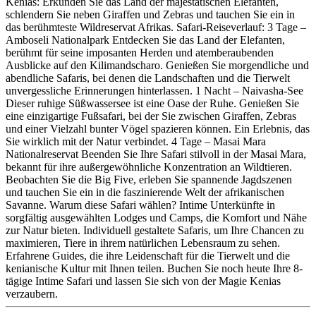
Kenias: Erkunden Sie das Land der majestätischen Elefanten,
schlendern Sie neben Giraffen und Zebras und tauchen Sie ein in
das berühmteste Wildreservat Afrikas. Safari-Reiseverlauf: 3 Tage –
Amboseli Nationalpark Entdecken Sie das Land der Elefanten,
berühmt für seine imposanten Herden und atemberaubenden
Ausblicke auf den Kilimandscharo. Genießen Sie morgendliche und
abendliche Safaris, bei denen die Landschaften und die Tierwelt
unvergessliche Erinnerungen hinterlassen. 1 Nacht – Naivasha-See
Dieser ruhige Süßwassersee ist eine Oase der Ruhe. Genießen Sie
eine einzigartige Fußsafari, bei der Sie zwischen Giraffen, Zebras
und einer Vielzahl bunter Vögel spazieren können. Ein Erlebnis, das
Sie wirklich mit der Natur verbindet. 4 Tage – Masai Mara
Nationalreservat Beenden Sie Ihre Safari stilvoll in der Masai Mara,
bekannt für ihre außergewöhnliche Konzentration an Wildtieren.
Beobachten Sie die Big Five, erleben Sie spannende Jagdszenen
und tauchen Sie ein in die faszinierende Welt der afrikanischen
Savanne. Warum diese Safari wählen? Intime Unterkünfte in
sorgfältig ausgewählten Lodges und Camps, die Komfort und Nähe
zur Natur bieten. Individuell gestaltete Safaris, um Ihre Chancen zu
maximieren, Tiere in ihrem natürlichen Lebensraum zu sehen.
Erfahrene Guides, die ihre Leidenschaft für die Tierwelt und die
kenianische Kultur mit Ihnen teilen. Buchen Sie noch heute Ihre 8-
tägige Intime Safari und lassen Sie sich von der Magie Kenias
verzaubern.