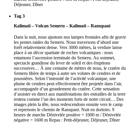
Déjeuner, Dîner
Tag 3
Kalimati – Volcan Semeru – Kalimati – Ranupani
Dans la nuit, nous ajustons nos lampes frontales afin de gravir
les pentes raides du Semeru. Nous traversons d’abord une
forêt relativement dense. Vers 3000 mètres, la verdure laisse
place à un décor spartiate de roches volcaniques : nous
entamons l’ascension terminale du Semeru. Au sommet,
spectacle grandiose du lever de soleil et des éruptions
successives… À une centaine de mètres de nous, le cratère du
Semeru libère de temps à autre ses volutes de cendres et de
poussières. Selon l’intensité de l’activité volcanique, une
plume de cendres peut effectivement être projetée dans l’air,
accompagnée d’un grondement du cratère. Cette sensation
d’assister en direct aux manifestations des entrailles de la terre
restera comme l’un des moments forts de notre circuit… Des
images plein la tête, nous redescendons ensuite vers le camp
et reprenons le chemin de Ranupani. Nuit en dortoirs. 9
heures de marche Dénivelée positive = 1000 m / Dénivelée
négative = 1600 m Repas : Petit-déjeuner, Déjeuner, Dîner