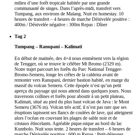
milieu d’une forêt tropicale habitée par une grande
communauté de singes. Dans l’après-midi, transfert vers
Tumpang, aux environs de Malang. Nuit en homestay. 10
heures de transfert – 4 heures de marche Dénivelée positive :
400m / Dénivelée négative : 300m Repas : Dîner
Tag 2
Tumpang – Ranupani – Kalimati
En début de matinée, des 4×4 nous emmènent vers la région
de Tengger, où se trouve le célèbre Mt Bromo (2329 m).
Notre trajet parcourt les forêts du Parc National Tengger-
Bromo-Semeru, longe les crêtes de la caldeira avant de
remonter vers Ranupani, dernier bastion habité, en marge du
massif du volcan Semeru. Cette épopée n’est qu’un petit
aperçu du paysage qui nous attend dans quelques jours. Nous
traversons collines et forêts pour aboutir à un petit plateau,
Kalimati, situé au pied du plus haut volcan de Java : le Mont
Semeru (3676 m). Volcan très actif, il n’est pas rare que ses
éruptions tapissent ses flancs de coulées de lave, qui atteignent
alors l’océan en couvrant les plages de sable noir et de
cristaux étincelants. Agréable pique-nique au bord du lac
Kumbolo. Nuit sous tente. 2 heures de transfert – 6 heures de
marche Dénivelée positive : 600 m Repas : Petit-déjeuner,