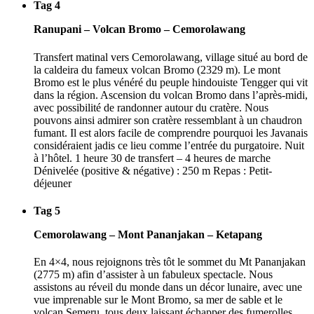
Tag 4
Ranupani – Volcan Bromo – Cemorolawang
Transfert matinal vers Cemorolawang, village situé au bord de
la caldeira du fameux volcan Bromo (2329 m). Le mont
Bromo est le plus vénéré du peuple hindouiste Tengger qui vit
dans la région. Ascension du volcan Bromo dans l’après-midi,
avec possibilité de randonner autour du cratère. Nous
pouvons ainsi admirer son cratère ressemblant à un chaudron
fumant. Il est alors facile de comprendre pourquoi les Javanais
considéraient jadis ce lieu comme l’entrée du purgatoire. Nuit
à l’hôtel. 1 heure 30 de transfert – 4 heures de marche
Dénivelée (positive & négative) : 250 m Repas : Petit-
déjeuner
Tag 5
Cemorolawang – Mont Pananjakan – Ketapang
En 4×4, nous rejoignons très tôt le sommet du Mt Pananjakan
(2775 m) afin d’assister à un fabuleux spectacle. Nous
assistons au réveil du monde dans un décor lunaire, avec une
vue imprenable sur le Mont Bromo, sa mer de sable et le
volcan Semeru, tous deux laissant échapper des fumerolles