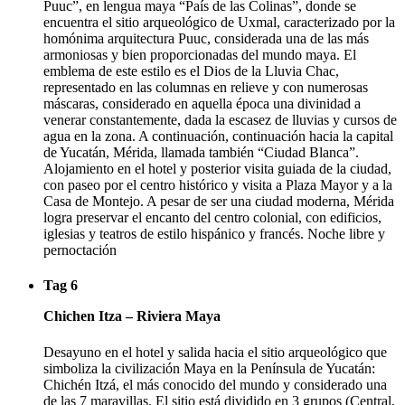
Puuc”, en lengua maya “País de las Colinas”, donde se
encuentra el sitio arqueológico de Uxmal, caracterizado por la
homónima arquitectura Puuc, considerada una de las más
armoniosas y bien proporcionadas del mundo maya. El
emblema de este estilo es el Dios de la Lluvia Chac,
representado en las columnas en relieve y con numerosas
máscaras, considerado en aquella época una divinidad a
venerar constantemente, dada la escasez de lluvias y cursos de
agua en la zona. A continuación, continuación hacia la capital
de Yucatán, Mérida, llamada también “Ciudad Blanca”.
Alojamiento en el hotel y posterior visita guiada de la ciudad,
con paseo por el centro histórico y visita a Plaza Mayor y a la
Casa de Montejo. A pesar de ser una ciudad moderna, Mérida
logra preservar el encanto del centro colonial, con edificios,
iglesias y teatros de estilo hispánico y francés. Noche libre y
pernoctación
Tag 6
Chichen Itza – Riviera Maya
Desayuno en el hotel y salida hacia el sitio arqueológico que
simboliza la civilización Maya en la Península de Yucatán:
Chichén Itzá, el más conocido del mundo y considerado una
de las 7 maravillas. El sitio está dividido en 3 grupos (Central,