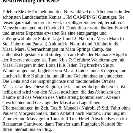
Beschreibung der Reise
Erleben Sie die Freiheit und den Nervenkitzel des Abenteuers in den
schönsten Landschaften Kenias... IM CAMPING! Günstiger, Sie
reisen ganz nah an der Tierwelt, in völliger Sicherheit, fernab von
Menschenmengen und Covid-19. Dank dieser vorteilhaften Formel
und unserer Expertise erwartet Sie eine einzigartige und
außergewöhnliche Safari! Tage 1 und 2: Nairobi / Masai Mara (6
Std. Fahrt ohne Pausen) Ankunft in Nairobi und Abfahrt in die
Masai Mara. Übernachtungen im Mara Springs Camp, das
authentisch gestaltet und strategisch am Fuße der Naunare-Hügel in
der Reserve gelegen ist. Tage 3 bis 7: Geführte Wanderungen mit
Masai-Kriegern in den Loita Hills Jeden Tag brechen Sie zu
Wanderungen auf, begleitet von Masai-Guides und -Kriegern, und
tauchen in ihre Kultur ein, um all ihre Geheimnisse zu entdecken.
Die Loita sind der ursprünglichste und traditionellste Ort des
Maasai-Landes. Diese Region, die fast unberührt geblieben ist, ist
heilig und wird von den Masai geschützt, die das Abholzen der
Bäume und das Weiden des Viehs streng kontrollieren. Abends
Geschichten und Gesänge der Masai am Lagerfeuer.
Übernachtungen im Zelt. Tag 8: Magadi / Nairobi (5 Std. Fahrt ohne
Pausen) Morgens Safari, dann Abfahrt nach Nairobi. Erholung im
Zimmer und Massage im Tamarind Tree Hotel. Abschiedsessen im
Restaurant Carnivore, dann Transfer zum Flughafen Nairobi für
Ihren internationalen Flug.