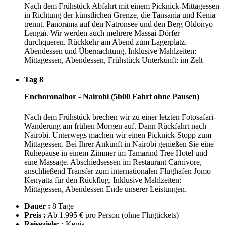
Nach dem Frühstück Abfahrt mit einem Picknick-Mittagessen
in Richtung der künstlichen Grenze, die Tansania und Kenia
trennt. Panorama auf den Natronsee und den Berg Oldonyo
Lengaï. Wir werden auch mehrere Massai-Dörfer
durchqueren. Rückkehr am Abend zum Lagerplatz.
Abendessen und Übernachtung. Inklusive Mahlzeiten:
Mittagessen, Abendessen, Frühstück Unterkunft: im Zelt
Tag 8
Enchoronaibor - Nairobi (5h00 Fahrt ohne Pausen)
Nach dem Frühstück brechen wir zu einer letzten Fotosafari-
Wanderung am frühen Morgen auf. Dann Rückfahrt nach
Nairobi. Unterwegs machen wir einen Picknick-Stopp zum
Mittagessen. Bei Ihrer Ankunft in Nairobi genießen Sie eine
Ruhepause in einem Zimmer im Tamarind Tree Hotel und
eine Massage. Abschiedsessen im Restaurant Carnivore,
anschließend Transfer zum internationalen Flughafen Jomo
Kenyatta für den Rückflug. Inklusive Mahlzeiten:
Mittagessen, Abendessen Ende unserer Leistungen.
Dauer :
8 Tage
Preis :
Ab 1.995 € pro Person
(ohne Flugtickets)
Reiseziele: :
Kenia