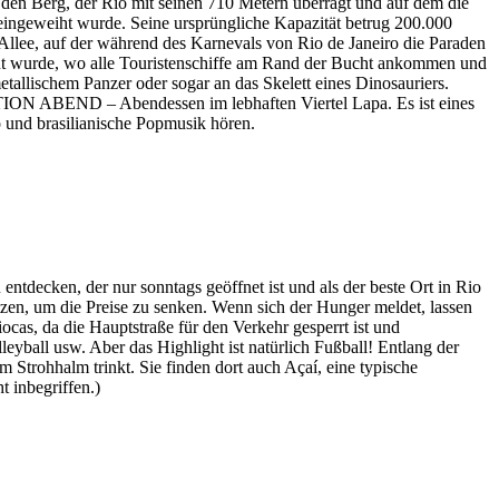
g, der Rio mit seinen 710 Metern überragt und auf dem die
eingeweiht wurde. Seine ursprüngliche Kapazität betrug 200.000
llee, auf der während des Karnevals von Rio de Janeiro die Paraden
wurde, wo alle Touristenschiffe am Rand der Bucht ankommen und
etallischem Panzer oder sogar an das Skelett eines Dinosauriers.
TION ABEND – Abendessen im lebhaften Viertel Lapa. Es ist eines
 und brasilianische Popmusik hören.
tdecken, der nur sonntags geöffnet ist und als der beste Ort in Rio
tzen, um die Preise zu senken. Wenn sich der Hunger meldet, lassen
ocas, da die Hauptstraße für den Verkehr gesperrt ist und
eyball usw. Aber das Highlight ist natürlich Fußball! Entlang der
Strohhalm trinkt. Sie finden dort auch Açaí, eine typische
t inbegriffen.)