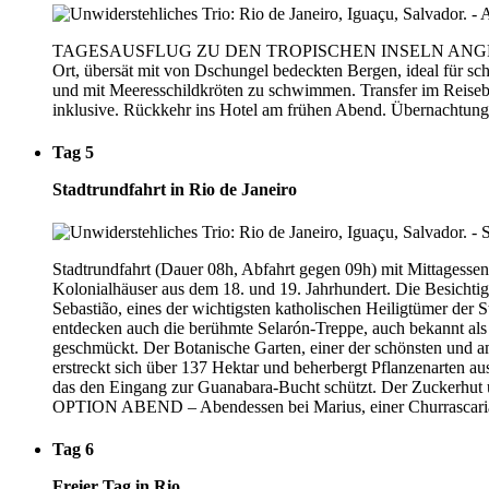
TAGESAUSFLUG ZU DEN TROPISCHEN INSELN ANGRA DOS REIS 
Ort, übersät mit von Dschungel bedeckten Bergen, ideal für 
und mit Meeresschildkröten zu schwimmen. Transfer im Reisebu
inklusive. Rückkehr ins Hotel am frühen Abend. Übernachtung
Tag 5
Stadtrundfahrt in Rio de Janeiro
Stadtrundfahrt (Dauer 08h, Abfahrt gegen 09h) mit Mittagessen
Kolonialhäuser aus dem 18. und 19. Jahrhundert. Die Besichtig
Sebastião, eines der wichtigsten katholischen Heiligtümer der 
entdecken auch die berühmte Selarón-Treppe, auch bekannt als 
geschmückt. Der Botanische Garten, einer der schönsten und am 
erstreckt sich über 137 Hektar und beherbergt Pflanzenarten a
das den Eingang zur Guanabara-Bucht schützt. Der Zuckerhut ü
OPTION ABEND – Abendessen bei Marius, einer Churrascaria, die
Tag 6
Freier Tag in Rio.