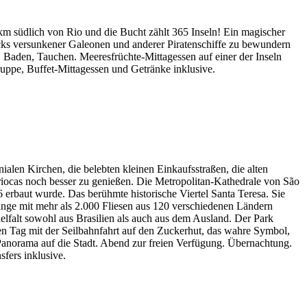
ch von Rio und die Bucht zählt 365 Inseln! Ein magischer
cks versunkener Galeonen und anderer Piratenschiffe zu bewundern
 Baden, Tauchen. Meeresfrüchte-Mittagessen auf einer der Inseln
uppe, Buffet-Mittagessen und Getränke inklusive.
alen Kirchen, die belebten kleinen Einkaufsstraßen, die alten
riocas noch besser zu genießen. Die Metropolitan-Kathedrale von São
6 erbaut wurde. Das berühmte historische Viertel Santa Teresa. Sie
Länge mit mehr als 2.000 Fliesen aus 120 verschiedenen Ländern
ielfalt sowohl aus Brasilien als auch aus dem Ausland. Der Park
en Tag mit der Seilbahnfahrt auf den Zuckerhut, das wahre Symbol,
Panorama auf die Stadt. Abend zur freien Verfügung. Übernachtung.
fers inklusive.