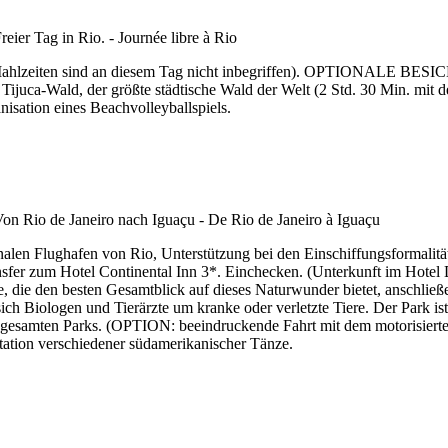
 (Mahlzeiten sind an diesem Tag nicht inbegriffen). OPTIONALE BE
Tijuca-Wald, der größte städtische Wald der Welt (2 Std. 30 Min. mit
sation eines Beachvolleyballspiels.
len Flughafen von Rio, Unterstützung bei den Einschiffungsformalität
sfer zum Hotel Continental Inn 3*. Einchecken. (Unterkunft im Hotel 
te, die den besten Gesamtblick auf dieses Naturwunder bietet, anschli
 Biologen und Tierärzte um kranke oder verletzte Tiere. Der Park ist u
s gesamten Parks. (OPTION: beeindruckende Fahrt mit dem motorisiert
ation verschiedener südamerikanischer Tänze.