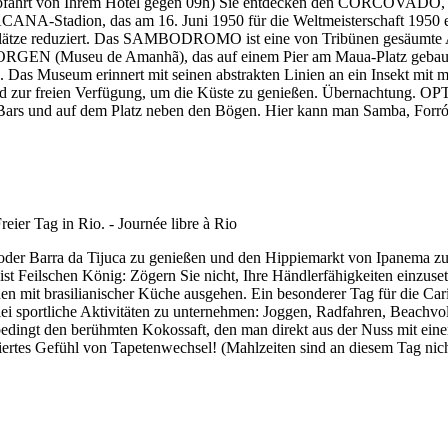
n Ihrem Hotel gegen 09h) Sie entdecken den CORCOVADO, den Ber
ACANA-Stadion, das am 16. Juni 1950 für die Weltmeisterschaft 1950 
8 Plätze reduziert. Das SAMBODROMO ist eine von Tribünen gesäumte A
EN (Museu de Amanhã), das auf einem Pier am Maua-Platz gebaut 
. Das Museum erinnert mit seinen abstrakten Linien an ein Insekt mit m
d zur freien Verfügung, um die Küste zu genießen. Übernachtung. OP
 Bars und auf dem Platz neben den Bögen. Hier kann man Samba, Forró
er Barra da Tijuca zu genießen und den Hippiemarkt von Ipanema zu en
ist Feilschen König: Zögern Sie nicht, Ihre Händlerfähigkeiten einzuse
en mit brasilianischer Küche ausgehen. Ein besonderer Tag für die Cari
ei sportliche Aktivitäten zu unternehmen: Joggen, Radfahren, Beachvoll
edingt den berühmten Kokossaft, den man direkt aus der Nuss mit einem 
ntiertes Gefühl von Tapetenwechsel! (Mahlzeiten sind an diesem Tag nich