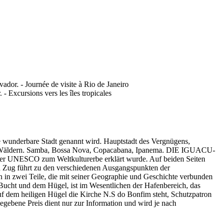
e wunderbare Stadt genannt wird. Hauptstadt des Vergnügens,
en und Wäldern. Samba, Bossa Nova, Copacabana, Ipanema. DIE IGUACU-
der UNESCO zum Weltkulturerbe erklärt wurde. Auf beiden Seiten
in Zug führt zu den verschiedenen Ausgangspunkten der
 in zwei Teile, die mit seiner Geographie und Geschichte verbunden
er Bucht und dem Hügel, ist im Wesentlichen der Hafenbereich, das
 auf dem heiligen Hügel die Kirche N.S do Bonfim steht, Schutzpatron
egebene Preis dient nur zur Information und wird je nach