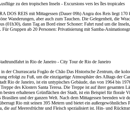
mit Mittagessen (Dauer 09h) Angra dos Reis liegt 170 km südli
schöne Wanderungen, aber auch zum Tauchen. Die Gelegenheit, die Wra
s (01h30), dann Tag an Bord einer Schoner: Fahrt rund um die Inseln,
. Für Gruppen ab 20 Personen: Privatisierung mit Samba-Animationsgr
 in der Churrascaria Fogão de Chão Das Historische Zentrum, die koloni
ung erfolgt zu Fuß, um die einzigartige Atmosphäre des Alltags der Ca
Stadt Rio de Janeiro, ist ein untypisches Gebäude, das von 1964 bis 197
Treppe des Klosters Santa Teresa. Die Treppe ist auf ihrer gesamten 
besten erhaltenen Grünflächen der Stadt, ist ein Beispiel für florale V
us Brasilien und der ganzen Welt. Nach dem Mittagessen beenden wir d
berragt Rio mit seinen 395 Metern und bietet ein außergewöhnliches 
 auf Meeresfrüchte und Fleisch spezialisiert ist. Hin- und Rücktrans