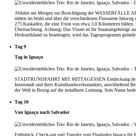
Abfahrt am Morgen zur Besichtigung der WASSERFÄLLE AUF
mitten im Wald und über die verschiedenen Flussarme hinweg d
275 Kaskaden, die eine Front von etwa 3,0 Kilometern bilden. 
Übernachtung. Achtung: Das Visum ist für Staatsangehörige auß
Herkunftsland zu beantragen, wird das Tagesprogramm geänder
Tag 9
Tag in Iguaçu
STADTRUNDFAHRT MIT MITTAGESSEN Entdeckung der berühmten
Innenstadt und ihres Kunsthandwerksmarktes, anschließend Be
der Welt in Bezug auf die installierte Leistung. Sein Name bed
Tag 10
Von Iguaçu nach Salvador
Frühstück, Check-out und Transfer zum Flughafen Iguaçu für Ih