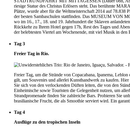
STADTRUNDFAHRT MIT MITTAGESSEN (Dauer 08h, Abfahrt vo
riesige Statue des Christus Erlösers steht. Das berühmte MAR
Plätze, wurde aber für die Weltmeisterschaft 2014 auf 78.83
der besten Sambaschulen stattfinden. Das MUSEUM VON MORG
wo im 16., 17., 18. und 19. Jahrhundert die Sklaven anlandeten
Rückkehr zu Ihrem Hotel gegen 17h, Rest des Tages und Aben
der belebtesten Viertel am Wochenende, mit viel Musik in den
Tag 3
Freier Tag in Rio.
Freier Tag, um die Strände von Copacabana, Ipanema, Leblon od
gilt, um Souvenirs und allerlei Kunsthandwerk zu kaufen. Hier 
Sie sich von den verlockenden Düften leiten, die von den Ständ
Einheimische sowie Touristen die Gelegenheit nutzen, um allerl
Strandpromenade finden Sie zahlreiche Bars. Probieren Sie unb
brasilianische Frucht, die als Smoothie serviert wird. Ein gara
Tag 4
Ausflüge zu den tropischen Inseln