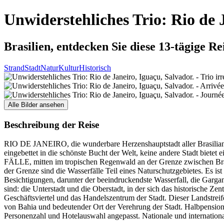
Unwiderstehliches Trio: Rio de 
Brasilien, entdecken Sie diese 13-tägige Re
Strand
Stadt
Natur
Kultur
Historisch
Alle Bilder ansehen
Beschreibung der Reise
RIO DE JANEIRO, die wunderbare Herzenshauptstadt aller Brasilianer
eingebettet in die schönste Bucht der Welt, keine andere Stadt biet
FÄLLE, mitten im tropischen Regenwald an der Grenze zwischen Bras
der Grenze sind die Wasserfälle Teil eines Naturschutzgebietes. Es 
Besichtigungen, darunter der beeindruckendste Wasserfall, die Garg
sind: die Unterstadt und die Oberstadt, in der sich das historische Z
Geschäftsviertel und das Handelszentrum der Stadt. Dieser Landstreif
von Bahia und bedeutender Ort der Verehrung der Stadt. Halbpension, 
Personenzahl und Hotelauswahl angepasst. Nationale und interna