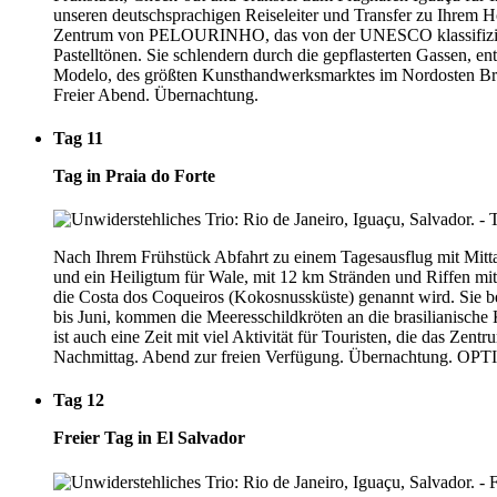
unseren deutschsprachigen Reiseleiter und Transfer zu Ihrem Hot
Zentrum von PELOURINHO, das von der UNESCO klassifiziert un
Pastelltönen. Sie schlendern durch die gepflasterten Gassen, 
Modelo, des größten Kunsthandwerksmarktes im Nordosten Bras
Freier Abend. Übernachtung.
Tag 11
Tag in Praia do Forte
Nach Ihrem Frühstück Abfahrt zu einem Tagesausflug mit Mitt
und ein Heiligtum für Wale, mit 12 km Stränden und Riffen mit
die Costa dos Coqueiros (Kokosnussküste) genannt wird. Sie
bis Juni, kommen die Meeresschildkröten an die brasilianische
ist auch eine Zeit mit viel Aktivität für Touristen, die das Z
Nachmittag. Abend zur freien Verfügung. Übernachtung. OPT
Tag 12
Freier Tag in El Salvador