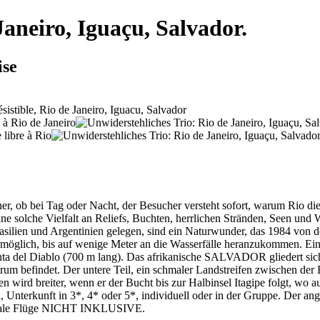
Janeiro, Iguaçu, Salvador.
ise
, ob bei Tag oder Nacht, der Besucher versteht sofort, warum Rio di
et eine solche Vielfalt an Reliefs, Buchten, herrlichen Stränden, Se
ilien und Argentinien gelegen, sind ein Naturwunder, das 1984 von 
ist möglich, bis auf wenige Meter an die Wasserfälle heranzukommen. E
anta del Diablo (700 m lang). Das afrikanische SALVADOR gliedert sich
entrum befindet. Der untere Teil, ein schmaler Landstreifen zwischen d
en wird breiter, wenn er der Bucht bis zur Halbinsel Itagipe folgt, wo
Unterkunft in 3*, 4* oder 5*, individuell oder in der Gruppe. Der ang
tionale Flüge NICHT INKLUSIVE.