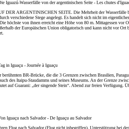
 DER ARGENTINISCHEN SEITE. Die Mehrheit der Wasserfälle befin
urch verschiedene Stege angelegt. Es handelt sich nicht im eigentlich
Die höchste von ihnen erreicht eine Höhe von 80 m. Mittagessen vor Or
erhalb der Europäischen Union obligatorisch und kann nicht vor Ort bea
t.
 BR-Brücke, die die 3 Grenzen zwischen Brasilien, Paraguay und
such des Itaipu-Staudamms und seines Museums. An der Grenze zwische
eutet auf Guarani: „der singende Stein“. Abend zur freien Verfügung. 
ren Flug nach Salvador (Flug nicht inbegriffen). Unterstützung bei de