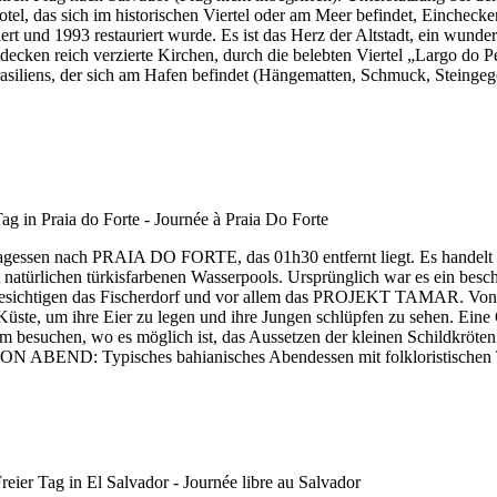
el, das sich im historischen Viertel oder am Meer befindet, Einchecken
d 1993 restauriert wurde. Es ist das Herz der Altstadt, ein wunder
entdecken reich verzierte Kirchen, durch die belebten Viertel „Largo d
iliens, der sich am Hafen befindet (Hängematten, Schmuck, Steingeg
agessen nach PRAIA DO FORTE, das 01h30 entfernt liegt. Es handelt 
 natürlichen türkisfarbenen Wasserpools. Ursprünglich war es ein besc
 besichtigen das Fischerdorf und vor allem das PROJEKT TAMAR. Von
 Küste, um ihre Eier zu legen und ihre Jungen schlüpfen zu sehen. Ein
entrum besuchen, wo es möglich ist, das Aussetzen der kleinen Schildkr
ION ABEND: Typisches bahianisches Abendessen mit folkloristischen