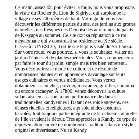
Ce matin, assez tôt, pour éviter la foule, nous vous proposons
la visite du Rocher du Lion de Sigiriya, qui surplombe le
village de ses 200 mètres de haut. Votre guide vous fera
découvrir les différentes parties du site, des jardins aux grottes
naturelles, des fresques des Demoiselles aux ruines du palais
de Kasyapa au sommet. Ce site doit sa réputation à ce roi
mégalomane qui y construisit sa résidence au Xe siècle.
Classé à l'UNESCO, il est le site le plus visité du Sri Lanka.
Sur votre route, vous pourrez, si vous le souhaitez, visiter un
jardin d’épices et de plantes médicinales. Vous commencerez
par faire le tour du jardin, simple mais très bien entretenu.
Vous découvrirez le mode de culture et de récolte de
nombreuses plantes et en apprendrez davantage sur leurs
usages culinaires et vertus médicinales. Vous verrez
notamment : cannelier, poivrier, muscadier, giroflier, curcuma
ou encore cacaoyer. À 17h00, venez découvrir la culture
srilankaise en assistant à une performance de danses
traditionnelles kandyennes ! Datant des rois kandyens, ces
danses rituelles et religieuses, aux splendides costumes
bariolés, font toujours partie intégrante de la richesse culturelle
de l’île et valent le détour. Très appréciées à Kandy, ce type de
représentation couvre de nombreuses traditions dans un style
original et divertissant. Nuit à Kandy