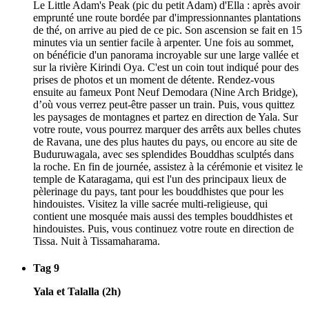
Le Little Adam's Peak (pic du petit Adam) d'Ella : après avoir
emprunté une route bordée par d'impressionnantes plantations
de thé, on arrive au pied de ce pic. Son ascension se fait en 15
minutes via un sentier facile à arpenter. Une fois au sommet,
on bénéficie d'un panorama incroyable sur une large vallée et
sur la rivière Kirindi Oya. C'est un coin tout indiqué pour des
prises de photos et un moment de détente. Rendez-vous
ensuite au fameux Pont Neuf Demodara (Nine Arch Bridge),
d’où vous verrez peut-être passer un train. Puis, vous quittez
les paysages de montagnes et partez en direction de Yala. Sur
votre route, vous pourrez marquer des arrêts aux belles chutes
de Ravana, une des plus hautes du pays, ou encore au site de
Buduruwagala, avec ses splendides Bouddhas sculptés dans
la roche. En fin de journée, assistez à la cérémonie et visitez le
temple de Kataragama, qui est l'un des principaux lieux de
pèlerinage du pays, tant pour les bouddhistes que pour les
hindouistes. Visitez la ville sacrée multi-religieuse, qui
contient une mosquée mais aussi des temples bouddhistes et
hindouistes. Puis, vous continuez votre route en direction de
Tissa. Nuit à Tissamaharama.
Tag 9
Yala et Talalla (2h)