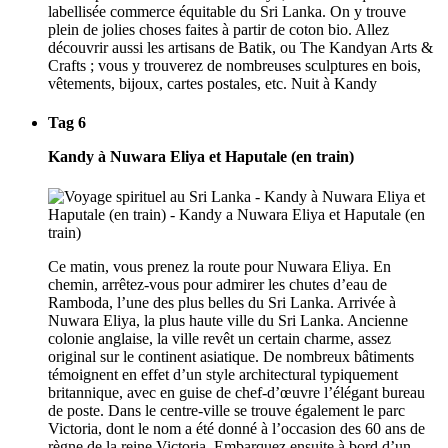
labellisée commerce équitable du Sri Lanka. On y trouve
plein de jolies choses faites à partir de coton bio. Allez
découvrir aussi les artisans de Batik, ou The Kandyan Arts &
Crafts ; vous y trouverez de nombreuses sculptures en bois,
vêtements, bijoux, cartes postales, etc. Nuit à Kandy
Tag 6
Kandy à Nuwara Eliya et Haputale (en train)
Ce matin, vous prenez la route pour Nuwara Eliya. En
chemin, arrêtez-vous pour admirer les chutes d’eau de
Ramboda, l’une des plus belles du Sri Lanka. Arrivée à
Nuwara Eliya, la plus haute ville du Sri Lanka. Ancienne
colonie anglaise, la ville revêt un certain charme, assez
original sur le continent asiatique. De nombreux bâtiments
témoignent en effet d’un style architectural typiquement
britannique, avec en guise de chef-d’œuvre l’élégant bureau
de poste. Dans le centre-ville se trouve également le parc
Victoria, dont le nom a été donné à l’occasion des 60 ans de
règne de la reine Victoria. Embarquez ensuite à bord d’un