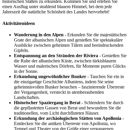
historischen Stätten zu erkunden. Kommen Sie und erleben Sie
einen Ausflug unter strahlend blauem Himmel, bei dem jede
Jahreszeit die natürliche Schönheit des Landes hervorhebt!
Aktivitätenideen
Wanderung in den Alpen
- Erkunden Sie die majestätischen
Grate der albanischen Alpen und genießen Sie spektakuläre
Ausblicke zwischen geheimen Tälern und beeindruckenden
Gipfeln.
Entspannung an den Stränden der Riviera
- Genießen Sie
die Ruhe der albanischen Küste, zwischen türkisblauem
Wasser und malerischen Dörfern, für Momente puren Glücks
in der Sonne.
Erkundung ungewöhnlicher Bunker
- Tauchen Sie ein in
die einzigartige Geschichte Albaniens, indem Sie seine
geheimnisvollen Bunker besuchen – faszinierende Überreste
der Vergangenheit, versteckt in atemberaubenden
Landschaften.
Historischer Spaziergang in Berat
- Schlendern Sie durch
die gepflasterten Gassen von Berat und bewundern Sie die
traditionellen, vom Licht durchfluteten Häuser.
Erkundung der archäologischen Stätten von Apollonia
-
Entdecken Sie die antiken Überreste von Apollonia, wo
Tempel und Theater von der Größe einer vergangenen