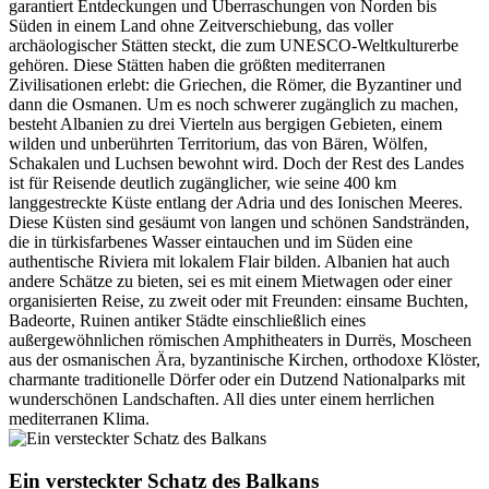
garantiert Entdeckungen und Überraschungen von Norden bis
Süden in einem Land ohne Zeitverschiebung, das voller
archäologischer Stätten steckt, die zum UNESCO-Weltkulturerbe
gehören. Diese Stätten haben die größten mediterranen
Zivilisationen erlebt: die Griechen, die Römer, die Byzantiner und
dann die Osmanen. Um es noch schwerer zugänglich zu machen,
besteht Albanien zu drei Vierteln aus bergigen Gebieten, einem
wilden und unberührten Territorium, das von Bären, Wölfen,
Schakalen und Luchsen bewohnt wird. Doch der Rest des Landes
ist für Reisende deutlich zugänglicher, wie seine 400 km
langgestreckte Küste entlang der Adria und des Ionischen Meeres.
Diese Küsten sind gesäumt von langen und schönen Sandstränden,
die in türkisfarbenes Wasser eintauchen und im Süden eine
authentische Riviera mit lokalem Flair bilden. Albanien hat auch
andere Schätze zu bieten, sei es mit einem Mietwagen oder einer
organisierten Reise, zu zweit oder mit Freunden: einsame Buchten,
Badeorte, Ruinen antiker Städte einschließlich eines
außergewöhnlichen römischen Amphitheaters in Durrës, Moscheen
aus der osmanischen Ära, byzantinische Kirchen, orthodoxe Klöster,
charmante traditionelle Dörfer oder ein Dutzend Nationalparks mit
wunderschönen Landschaften. All dies unter einem herrlichen
mediterranen Klima.
Ein versteckter Schatz des Balkans