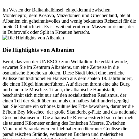
Im Westen der Balkanhalbinsel, eingeklemmt zwischen
Montenegro, dem Kosovo, Mazedonien und Griechenland, bleibt
Albanien ein geheimnisvolles und wenig bekanntes Reiseziel für die
breite Öffentlichkeit. Es ist weit entfernt vom Massentourismus, der
in Dubrovnik oder Split in Kroatien herrscht.
Die Highlights von Albanien
Berat, das von der UNESCO zum Weltkulturerbe erklärt wurde,
erwartet Sie im Zentrum Albaniens, um eine Zeitreise in die
osmanische Epoche zu bieten. Diese Stadt bietet eine herrliche
Kulisse mit traditionellen Häusern aus dem späten 18. Jahrhundert,
die einen Hügel hinunterführen. Auf diesem thront eine alte Burg
und eine rote Moschee. Tirana, die albanische Hauptstadt,
beschränkt sich nicht nur auf den sozialistischen Realismus, der
einen Teil der Stadt über mehr als ein halbes Jahrhundert geprägt
hat. Sie konnte ein schönes kulturelles Erbe bewahren, darunter die
Et'hem Bey Moschee, der große Skanderbeg-Platz und das nationale
Geschichtsmuseum. Die albanische Riviera erstreckt sich über mehr
als tausend Kilometer entlang des Ionischen Meeres. Zwischen
Vlora und Saranda werden Liebhaber mediterraner Genüsse die
paradiesischen Strände, verlassenen Buchten und malerischen