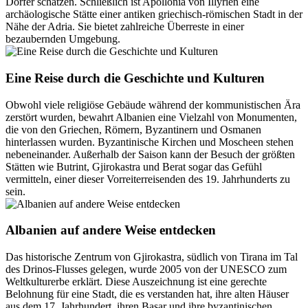
Dörfer schätzen. Schließlich ist Apollonia von Illyrien eine
archäologische Stätte einer antiken griechisch-römischen Stadt in der
Nähe der Adria. Sie bietet zahlreiche Überreste in einer
bezaubernden Umgebung.
Eine Reise durch die Geschichte und Kulturen
Obwohl viele religiöse Gebäude während der kommunistischen Ära
zerstört wurden, bewahrt Albanien eine Vielzahl von Monumenten,
die von den Griechen, Römern, Byzantinern und Osmanen
hinterlassen wurden. Byzantinische Kirchen und Moscheen stehen
nebeneinander. Außerhalb der Saison kann der Besuch der größten
Stätten wie Butrint, Gjirokastra und Berat sogar das Gefühl
vermitteln, einer dieser Vorreiterreisenden des 19. Jahrhunderts zu
sein.
Albanien auf andere Weise entdecken
Das historische Zentrum von Gjirokastra, südlich von Tirana im Tal
des Drinos-Flusses gelegen, wurde 2005 von der UNESCO zum
Weltkulturerbe erklärt. Diese Auszeichnung ist eine gerechte
Belohnung für eine Stadt, die es verstanden hat, ihre alten Häuser
aus dem 17. Jahrhundert, ihren Basar und ihre byzantinischen