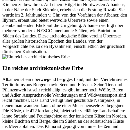
Kirchen zu bewahren. Auf einem Hügel im Nordwesten Albaniens,
in der Nähe der Stadt Shkodra, erhebt sich die Festung Rozafa. Sie
wurde im 2. Jahrhundert v. Chr. von den Vorfahren der Albaner, den
Illyrern, erbaut und bietet wertvolle Überreste sowie einen
atemberaubenden Blick auf die Umgebung. Albanien verfügt über
mehrere von der UNESCO anerkannte Stätten, wie Butrint im
Süden des Landes. Diese archäologische Stätte vereint Überreste
aller großen historischen Epochen des Landes, von der
Vorgeschichte bis zu den Byzantinern, einschließlich der griechisch-
römischen Kolonisation.
Ein reiches architektonisches Erbe
Albanien ist ein überwiegend bergiges Land, mit drei Vierteln seines
Territoriums aus Bergen sowie Seen und Flüssen. Seine Tier- und
Pflanzenwelt ist sehr reichhaltig, es gibt immer noch Wölfe, Bären
und Adler. Anspruchsvolle Wanderungen und Wildwassersport sind
leicht machbar. Das Land verfügt über geschützte Naturparks, in
denen man wandern kann, ohne einer Menschenseele zu begegnen.
Die Küste, die 472 km lang ist, bietet sehr vielfältige Landschaften:
lange Strände und Feuchtgebiete an der ionischen Küste im Norden,
kleine Buchten und Berge, die im Süden an der adriatischen Küste
ins Meer abfallen. Das Klima ist geprägt von immer heißen und