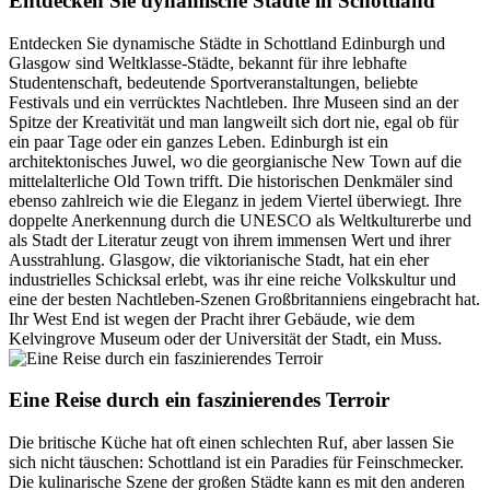
Entdecken Sie dynamische Städte in Schottland
Entdecken Sie dynamische Städte in Schottland Edinburgh und
Glasgow sind Weltklasse-Städte, bekannt für ihre lebhafte
Studentenschaft, bedeutende Sportveranstaltungen, beliebte
Festivals und ein verrücktes Nachtleben. Ihre Museen sind an der
Spitze der Kreativität und man langweilt sich dort nie, egal ob für
ein paar Tage oder ein ganzes Leben. Edinburgh ist ein
architektonisches Juwel, wo die georgianische New Town auf die
mittelalterliche Old Town trifft. Die historischen Denkmäler sind
ebenso zahlreich wie die Eleganz in jedem Viertel überwiegt. Ihre
doppelte Anerkennung durch die UNESCO als Weltkulturerbe und
als Stadt der Literatur zeugt von ihrem immensen Wert und ihrer
Ausstrahlung. Glasgow, die viktorianische Stadt, hat ein eher
industrielles Schicksal erlebt, was ihr eine reiche Volkskultur und
eine der besten Nachtleben-Szenen Großbritanniens eingebracht hat.
Ihr West End ist wegen der Pracht ihrer Gebäude, wie dem
Kelvingrove Museum oder der Universität der Stadt, ein Muss.
Eine Reise durch ein faszinierendes Terroir
Die britische Küche hat oft einen schlechten Ruf, aber lassen Sie
sich nicht täuschen: Schottland ist ein Paradies für Feinschmecker.
Die kulinarische Szene der großen Städte kann es mit den anderen