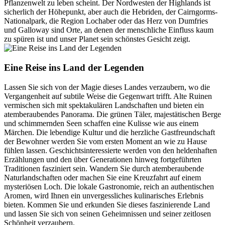
Pflanzenwelt zu leben scheint. Der Nordwesten der Highlands ist
sicherlich der Höhepunkt, aber auch die Hebriden, der Cairngorms-
Nationalpark, die Region Lochaber oder das Herz von Dumfries
und Galloway sind Orte, an denen der menschliche Einfluss kaum
zu spüren ist und unser Planet sein schönstes Gesicht zeigt.
Eine Reise ins Land der Legenden
Lassen Sie sich von der Magie dieses Landes verzaubern, wo die
Vergangenheit auf subtile Weise die Gegenwart trifft. Alte Ruinen
vermischen sich mit spektakulären Landschaften und bieten ein
atemberaubendes Panorama. Die grünen Täler, majestätischen Berge
und schimmernden Seen schaffen eine Kulisse wie aus einem
Märchen. Die lebendige Kultur und die herzliche Gastfreundschaft
der Bewohner werden Sie vom ersten Moment an wie zu Hause
fühlen lassen. Geschichtsinteressierte werden von den heldenhaften
Erzählungen und den über Generationen hinweg fortgeführten
Traditionen fasziniert sein. Wandern Sie durch atemberaubende
Naturlandschaften oder machen Sie eine Kreuzfahrt auf einem
mysteriösen Loch. Die lokale Gastronomie, reich an authentischen
Aromen, wird Ihnen ein unvergessliches kulinarisches Erlebnis
bieten. Kommen Sie und erkunden Sie dieses faszinierende Land
und lassen Sie sich von seinen Geheimnissen und seiner zeitlosen
Schönheit verzaubern.