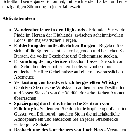
Schottland seine ganze Schönheit, mit leuchtenden Farben und einer
einzigartigen Stimmung in jeder Jahreszeit.
Aktivitätenideen
Wanderabenteuer in den Highlands
- Erkunden Sie wilde
Pfade im Herzen der Highlands, zwischen geheimnisvollen
Lochs und majestätischen Bergen.
Entdeckung der mittelalterlichen Burgen
- Begeben Sie
sich auf die Spuren schottischer Legenden und besuchen Sie
Burgen, die voller Geschichte und Geheimnisse stecken.
Erkundung der mysteriösen Lochs
- Lassen Sie sich von
der Schönheit der schottischen Lochs verzaubern und
entdecken Sie ihre Geheimnisse auf einem unvergesslichen
Abenteuer.
Verkostung von handwerklich hergestellten Whiskys
-
Genießen Sie erlesene Whiskys in authentischen Destillerien
und lassen Sie sich von der Vielfalt der schottischen Aromen
überraschen.
Spaziergang durch das historische Zentrum von
Edinburgh
- Schlendern Sie durch die kopfsteingepflasterten
Gassen von Edinburgh, tauchen Sie in die mittelalterliche
Atmosphäre ein und entdecken Sie an jeder Straßenecke
verborgene Schätze.
Beobachtung des Ungeheuers von Loch Ness
- Versuchen