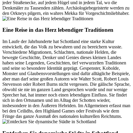
jeder Straßenecke, auf jedem Hügel und in jedem Tal, wo die
Denkmäler zu Tausenden zählen. Archäologiebegeisterte werden zu
den Orkneys pilgern, ein wahres Mekka für Vorgeschichtsliebhaber.
Eine Reise in das Herz lebendiger Traditionen
Im Laufe der Jahrhunderte hat Schottland eine starke Kultur
entwickelt, die das Volk zu bewahren und zu bereichern wusste.
Verschiedene Migrationen, Schlachten, nationale Helden, die
bewegte Geschichte, Denker und Genies dieses kleinen Landes
haben seine Legenden, Geschichten, tief verwurzelten Traditionen
und seine so besondere Identität geprägt. Gespenster, Kobolde,
Monster und Glaubensvorstellungen sind dafür alltägliche Beispiele,
aber man darf seine großen Autoren wie Walter Scott, Robert Louis
Stevenson oder Robert Burns nicht vergessen. Die gälische Sprache,
obwohl sie nie im ganzen Land gesprochen wurde und nur wenige
Sprecher hat, hat immer noch einen lebendigen Einfluss. Sie findet
sich in den Ortsnamen und im Alltag der Schotten wieder,
insbesondere in den Äußeren Hebriden. Im Allgemeinen erfasst man
bei den Ceilidhs, den Highland Games oder Festivals wie dem
Fringe das ganze Ausmaß des nationalen kulturellen Reichtums.