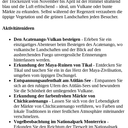
der Trockenzeit von November bis April ist der Himmel strahlend
blau und die Luft erfrischend – ideal, um Vulkane oder bunte
Märkte zu erkunden. Selbst während der Regenzeit verzaubern die
üppige Vegetation und die grünen Landschaften jeden Besucher.
Aktivitätenideen
Den Acatenango-Vulkan besteigen
- Erleben Sie ein
einzigartiges Abenteuer beim Besteigen des Acatenango, wo
vulkanische Landschaften und der Blick auf den
ausbrechenden Fuego unvergessliche Erinnerungen
hinterlassen werden.
Erkundung der Maya-Ruinen von Tikal
- Entdecken Sie
Tikal und tauchen Sie ein in das Herz der Maya-Zivilisation,
umgeben vom üppigen Dschungel.
Entspannungsaufenthalt am Atitlán-See
- Entspannen Sie
sich an den ruhigen Ufern des Atitlán-Sees und bewundern
Sie die Schönheit der umliegenden Vulkane.
Erkundung der farbenfrohen Märkte von
Chichicastenango
- Lassen Sie sich von der Lebendigkeit
der Märkte von Chichicastenango verführen, wo Farben und
lokale Traditionen in einer festlichen Atmosphäre miteinander
verschmelzen.
Vogelbeobachtung im Nationalpark Monterrico
-
Erkunden Sie den Reichtum der Tierwelt im Nationalpark