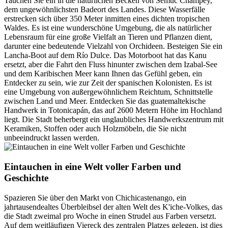
Tauchen Sie ein in die natürlichen Becken von Semuc Champey,
dem ungewöhnlichsten Badeort des Landes. Diese Wasserfälle
erstrecken sich über 350 Meter inmitten eines dichten tropischen
Waldes. Es ist eine wunderschöne Umgebung, die als natürlicher
Lebensraum für eine große Vielfalt an Tieren und Pflanzen dient,
darunter eine bedeutende Vielzahl von Orchideen. Besteigen Sie ein
Lancha-Boot auf dem Río Dulce. Das Motorboot hat das Kanu
ersetzt, aber die Fahrt den Fluss hinunter zwischen dem Izabal-See
und dem Karibischen Meer kann Ihnen das Gefühl geben, ein
Entdecker zu sein, wie zur Zeit der spanischen Kolonisten. Es ist
eine Umgebung von außergewöhnlichem Reichtum, Schnittstelle
zwischen Land und Meer. Entdecken Sie das guatemaltekische
Handwerk in Totonicapán, das auf 2600 Metern Höhe im Hochland
liegt. Die Stadt beherbergt ein unglaubliches Handwerkszentrum mit
Keramiken, Stoffen oder auch Holzmöbeln, die Sie nicht
unbeeindruckt lassen werden.
Eintauchen in eine Welt voller Farben und
Geschichte
Spazieren Sie über den Markt von Chichicastenango, ein
jahrtausendealtes Überbleibsel der alten Welt des K'iche-Volkes, das
die Stadt zweimal pro Woche in einen Strudel aus Farben versetzt.
Auf dem weitläufigen Viereck des zentralen Platzes gelegen, ist dies