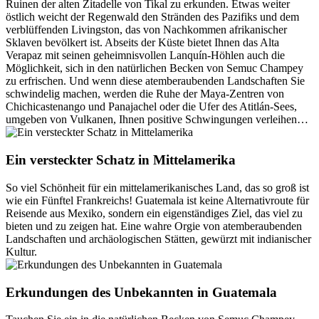
Ruinen der alten Zitadelle von Tikal zu erkunden. Etwas weiter
östlich weicht der Regenwald den Stränden des Pazifiks und dem
verblüffenden Livingston, das von Nachkommen afrikanischer
Sklaven bevölkert ist. Abseits der Küste bietet Ihnen das Alta
Verapaz mit seinen geheimnisvollen Lanquín-Höhlen auch die
Möglichkeit, sich in den natürlichen Becken von Semuc Champey
zu erfrischen. Und wenn diese atemberaubenden Landschaften Sie
schwindelig machen, werden die Ruhe der Maya-Zentren von
Chichicastenango und Panajachel oder die Ufer des Atitlán-Sees,
umgeben von Vulkanen, Ihnen positive Schwingungen verleihen…
Ein versteckter Schatz in Mittelamerika
So viel Schönheit für ein mittelamerikanisches Land, das so groß ist
wie ein Fünftel Frankreichs! Guatemala ist keine Alternativroute für
Reisende aus Mexiko, sondern ein eigenständiges Ziel, das viel zu
bieten und zu zeigen hat. Eine wahre Orgie von atemberaubenden
Landschaften und archäologischen Stätten, gewürzt mit indianischer
Kultur.
Erkundungen des Unbekannten in Guatemala