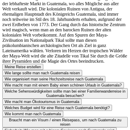
der lebhafteste Markt in Guatemala, wo alles Mögliche aus aller
Welt verkauft wird. Die kolonialen Ruinen von Antigua, der
ehemaligen Hauptstadt des Königreichs Guatemala, sind immer
noch teilweise im Stil des 18. Jahrhunderts erhalten, aufgrund der
zwei Erdbeben von 1773. Der Gang durch das historische Zentrum
wird magisch, wenn man an den barocken Ruinen der alten
kolonialen Welt vorbeikommt. Auf den Spuren der Maya-
Zivilisation im Nationalpark Tikal sollte man diesen
präkolumbianischen archäologischen Ort als Ziel in ganz
Lateinamerika wählen. Verloren im Herzen der tropischen Wälder
der Maya-Welt wird die alte Zitadelle von Tikal Sie durch die Größe
ihrer Pyramiden und die Magie des Ortes beeindrucken.
Meine Reise erstellen
Wie lange sollte man nach Guatemala reisen
Wie organisiert man seine Hochzeitsreise nach Guatemala
Wie macht man mit einem Baby einen schönen Urlaub in Guatemala?
Welche Sehenswürdigkeiten sollte man bei einer Familienwanderreise in
Guatemala besuchen?
Wie macht man Ökotourismus in Guatemala
Welches Budget wird für eine Reise nach Guatemala benötigt?
Wie kommt man nach Guatemala
Braucht man ein Visum / einen Reisepass, um nach Guatemala zu
reisen