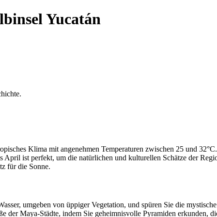
lbinsel Yucatán
hichte.
 tropisches Klima mit angenehmen Temperaturen zwischen 25 und 32°C. 
 April ist perfekt, um die natürlichen und kulturellen Schätze der Re
tz für die Sonne.
es Wasser, umgeben von üppiger Vegetation, und spüren Sie die mystisc
ße der Maya-Städte, indem Sie geheimnisvolle Pyramiden erkunden, di