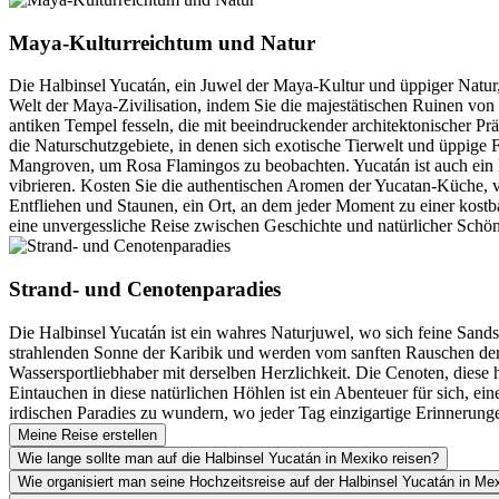
Maya-Kulturreichtum und Natur
Die Halbinsel Yucatán, ein Juwel der Maya-Kultur und üppiger Natur, 
Welt der Maya-Zivilisation, indem Sie die majestätischen Ruinen von
antiken Tempel fesseln, die mit beeindruckender architektonischer Pr
die Naturschutzgebiete, in denen sich exotische Tierwelt und üppige 
Mangroven, um Rosa Flamingos zu beobachten. Yucatán ist auch ein
vibrieren. Kosten Sie die authentischen Aromen der Yucatan-Küche, 
Entfliehen und Staunen, ein Ort, an dem jeder Moment zu einer kostba
eine unvergessliche Reise zwischen Geschichte und natürlicher Schön
Strand- und Cenotenparadies
Die Halbinsel Yucatán ist ein wahres Naturjuwel, wo sich feine Sands
strahlenden Sonne der Karibik und werden vom sanften Rauschen der 
Wassersportliebhaber mit derselben Herzlichkeit. Die Cenoten, dies
Eintauchen in diese natürlichen Höhlen ist ein Abenteuer für sich, e
irdischen Paradies zu wundern, wo jeder Tag einzigartige Erinnerunge
Meine Reise erstellen
Wie lange sollte man auf die Halbinsel Yucatán in Mexiko reisen?
Wie organisiert man seine Hochzeitsreise auf der Halbinsel Yucatán in Me