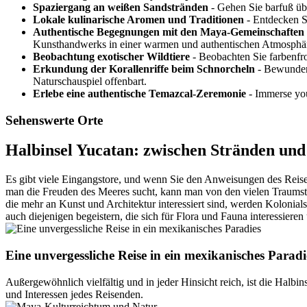
Spaziergang an weißen Sandstränden
- Gehen Sie barfuß üb
Lokale kulinarische Aromen und Traditionen
- Entdecken Si
Authentische Begegnungen mit den Maya-Gemeinschaften
Kunsthandwerks in einer warmen und authentischen Atmosphä
Beobachtung exotischer Wildtiere
- Beobachten Sie farbenfro
Erkundung der Korallenriffe beim Schnorcheln
- Bewundern
Naturschauspiel offenbart.
Erlebe eine authentische Temazcal-Zeremonie
- Immerse you
Sehenswerte Orte
Halbinsel Yucatan: zwischen Stränden un
Es gibt viele Eingangstore, und wenn Sie den Anweisungen des Reisefüh
man die Freuden des Meeres sucht, kann man von den vielen Traumsträ
die mehr an Kunst und Architektur interessiert sind, werden Kolonia
auch diejenigen begeistern, die sich für Flora und Fauna interessiere
Eine unvergessliche Reise in ein mexikanisches Paradi
Außergewöhnlich vielfältig und in jeder Hinsicht reich, ist die Halbi
und Interessen jedes Reisenden.