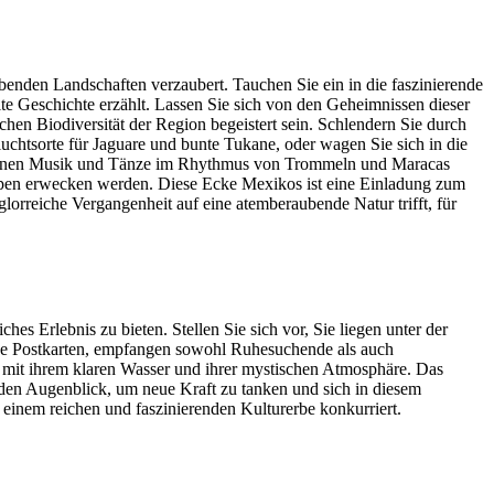
benden Landschaften verzaubert. Tauchen Sie ein in die faszinierende
te Geschichte erzählt. Lassen Sie sich von den Geheimnissen dieser
hen Biodiversität der Region begeistert sein. Schlendern Sie durch
uchtsorte für Jaguare und bunte Tukane, oder wagen Sie sich in die
ei denen Musik und Tänze im Rhythmus von Trommeln und Maracas
ospen erwecken werden. Diese Ecke Mexikos ist eine Einladung zum
lorreiche Vergangenheit auf eine atemberaubende Natur trifft, für
s Erlebnis zu bieten. Stellen Sie sich vor, Sie liegen unter der
ige Postkarten, empfangen sowohl Ruhesuchende als auch
n mit ihrem klaren Wasser und ihrer mystischen Atmosphäre. Das
jeden Augenblick, um neue Kraft zu tanken und sich in diesem
 einem reichen und faszinierenden Kulturerbe konkurriert.