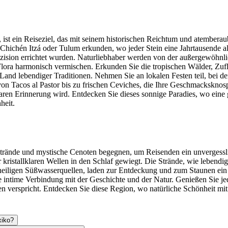
ist ein Reiseziel, das mit seinem historischen Reichtum und atemberau
 Chichén Itzá oder Tulum erkunden, wo jeder Stein eine Jahrtausende al
äzision errichtet wurden. Naturliebhaber werden von der außergewöhnlic
Flora harmonisch vermischen. Erkunden Sie die tropischen Wälder, Zufl
 Land lebendiger Traditionen. Nehmen Sie an lokalen Festen teil, b
von Tacos al Pastor bis zu frischen Ceviches, die Ihre Geschmackskn
ren Erinnerung wird. Entdecken Sie dieses sonnige Paradies, wo eine g
heit.
trände und mystische Cenoten begegnen, um Reisenden ein unvergessliche
kristallklaren Wellen in den Schlaf gewiegt. Die Strände, wie lebend
e heiligen Süßwasserquellen, laden zur Entdeckung und zum Staunen ei
ine intime Verbindung mit der Geschichte und der Natur. Genießen Sie 
n verspricht. Entdecken Sie diese Region, wo natürliche Schönheit mit
xiko?