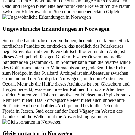
Landschaften zu bewundern. Die 500 km lange Strecke zwischen
Oslo und Bergen bietet eine beeindruckende Reise durch die Natur
zwischen Kiefernwäldern, Seen und schneebedeckten Gipfeln.
Ungewöhnliche Erkundungen in Norwegen
Sich in die Lofoten-Inseln zu verlieben, bedeutet, ein kleines Stück
nordisches Paradies zu entdecken, das nördlich des Polarkreises
liegt. Erreichbar mit dem Kreuzfahrtschiff oder mit dem Auto, ist
dieses Archipel mit felsigen Gipfeln, Fischerhäusern und weißen
Sandstränden geschmückt. Im Sommer kann man die relative Milde
des Golfstroms unter der Mitternachtssonne genießen. Eine Reise
zum Nordpol in das Svalbard-Archipel ist ein Abenteuer zwischen
Grönland und der Nordspitze Norwegens, mitten im Arktischen
Ozean. Mehr als die Hälfte dieses Archipels ist von Gletschern und
Bergen bedeckt, was einen idealen Rahmen für polare Abenteuer
auf den Spuren von Eisbären, arktischen Füchsen und Spitzbergen-
Rentieren bietet. Das Norwegische Meer bietet auch unbekannte
Surfspots. Auf dem Lofoten-Archipel und bis in die Tiefen der
Fjorde in Jaeren, Stad oder auf der Insel Vågsøy im Westen des
Landes sind die Wellen und die Abwechslung garantiert.
Gleitsportarten in Norwegen