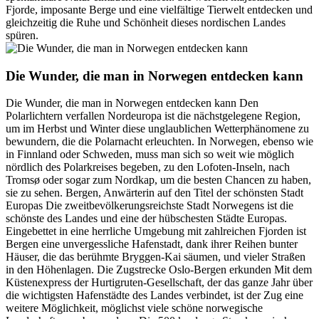
Fjorde, imposante Berge und eine vielfältige Tierwelt entdecken und
gleichzeitig die Ruhe und Schönheit dieses nordischen Landes
spüren.
Die Wunder, die man in Norwegen entdecken kann
Die Wunder, die man in Norwegen entdecken kann Den
Polarlichtern verfallen Nordeuropa ist die nächstgelegene Region,
um im Herbst und Winter diese unglaublichen Wetterphänomene zu
bewundern, die die Polarnacht erleuchten. In Norwegen, ebenso wie
in Finnland oder Schweden, muss man sich so weit wie möglich
nördlich des Polarkreises begeben, zu den Lofoten-Inseln, nach
Tromsø oder sogar zum Nordkap, um die besten Chancen zu haben,
sie zu sehen. Bergen, Anwärterin auf den Titel der schönsten Stadt
Europas Die zweitbevölkerungsreichste Stadt Norwegens ist die
schönste des Landes und eine der hübschesten Städte Europas.
Eingebettet in eine herrliche Umgebung mit zahlreichen Fjorden ist
Bergen eine unvergessliche Hafenstadt, dank ihrer Reihen bunter
Häuser, die das berühmte Bryggen-Kai säumen, und vieler Straßen
in den Höhenlagen. Die Zugstrecke Oslo-Bergen erkunden Mit dem
Küstenexpress der Hurtigruten-Gesellschaft, der das ganze Jahr über
die wichtigsten Hafenstädte des Landes verbindet, ist der Zug eine
weitere Möglichkeit, möglichst viele schöne norwegische