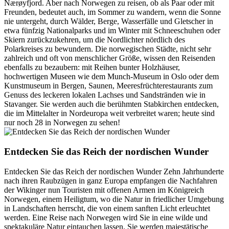
Nærøyfjord. Aber nach Norwegen zu reisen, ob als Paar oder mit
Freunden, bedeutet auch, im Sommer zu wandern, wenn die Sonne
nie untergeht, durch Wälder, Berge, Wasserfälle und Gletscher in
etwa fünfzig Nationalparks und im Winter mit Schneeschuhen oder
Skiern zurückzukehren, um die Nordlichter nördlich des
Polarkreises zu bewundern. Die norwegischen Städte, nicht sehr
zahlreich und oft von menschlicher Größe, wissen den Reisenden
ebenfalls zu bezaubern: mit Reihen bunter Holzhäuser,
hochwertigen Museen wie dem Munch-Museum in Oslo oder dem
Kunstmuseum in Bergen, Saunen, Meeresfrüchterestaurants zum
Genuss des leckeren lokalen Lachses und Sandstränden wie in
Stavanger. Sie werden auch die berühmten Stabkirchen entdecken,
die im Mittelalter in Nordeuropa weit verbreitet waren; heute sind
nur noch 28 in Norwegen zu sehen!
Entdecken Sie das Reich der nordischen Wunder
Entdecken Sie das Reich der nordischen Wunder Zehn Jahrhunderte
nach ihren Raubzügen in ganz Europa empfangen die Nachfahren
der Wikinger nun Touristen mit offenen Armen im Königreich
Norwegen, einem Heiligtum, wo die Natur in friedlicher Umgebung
in Landschaften herrscht, die von einem sanften Licht erleuchtet
werden. Eine Reise nach Norwegen wird Sie in eine wilde und
spektakuläre Natur eintauchen lassen. Sie werden majestätische