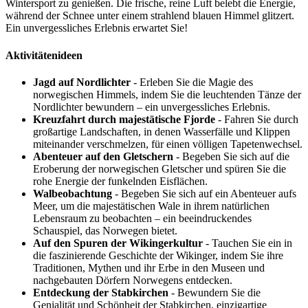
Wintersport zu genießen. Die frische, reine Luft belebt die Energie,
während der Schnee unter einem strahlend blauen Himmel glitzert.
Ein unvergessliches Erlebnis erwartet Sie!
Aktivitätenideen
Jagd auf Nordlichter
- Erleben Sie die Magie des
norwegischen Himmels, indem Sie die leuchtenden Tänze der
Nordlichter bewundern – ein unvergessliches Erlebnis.
Kreuzfahrt durch majestätische Fjorde
- Fahren Sie durch
großartige Landschaften, in denen Wasserfälle und Klippen
miteinander verschmelzen, für einen völligen Tapetenwechsel.
Abenteuer auf den Gletschern
- Begeben Sie sich auf die
Eroberung der norwegischen Gletscher und spüren Sie die
rohe Energie der funkelnden Eisflächen.
Walbeobachtung
- Begeben Sie sich auf ein Abenteuer aufs
Meer, um die majestätischen Wale in ihrem natürlichen
Lebensraum zu beobachten – ein beeindruckendes
Schauspiel, das Norwegen bietet.
Auf den Spuren der Wikingerkultur
- Tauchen Sie ein in
die faszinierende Geschichte der Wikinger, indem Sie ihre
Traditionen, Mythen und ihr Erbe in den Museen und
nachgebauten Dörfern Norwegens entdecken.
Entdeckung der Stabkirchen
- Bewundern Sie die
Genialität und Schönheit der Stabkirchen, einzigartige