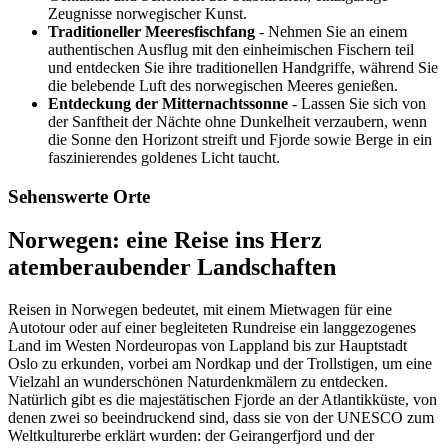
Zeugnisse norwegischer Kunst.
Traditioneller Meeresfischfang
- Nehmen Sie an einem
authentischen Ausflug mit den einheimischen Fischern teil
und entdecken Sie ihre traditionellen Handgriffe, während Sie
die belebende Luft des norwegischen Meeres genießen.
Entdeckung der Mitternachtssonne
- Lassen Sie sich von
der Sanftheit der Nächte ohne Dunkelheit verzaubern, wenn
die Sonne den Horizont streift und Fjorde sowie Berge in ein
faszinierendes goldenes Licht taucht.
Sehenswerte Orte
Norwegen: eine Reise ins Herz
atemberaubender Landschaften
Reisen in Norwegen bedeutet, mit einem Mietwagen für eine
Autotour oder auf einer begleiteten Rundreise ein langgezogenes
Land im Westen Nordeuropas von Lappland bis zur Hauptstadt
Oslo zu erkunden, vorbei am Nordkap und der Trollstigen, um eine
Vielzahl an wunderschönen Naturdenkmälern zu entdecken.
Natürlich gibt es die majestätischen Fjorde an der Atlantikküste, von
denen zwei so beeindruckend sind, dass sie von der UNESCO zum
Weltkulturerbe erklärt wurden: der Geirangerfjord und der