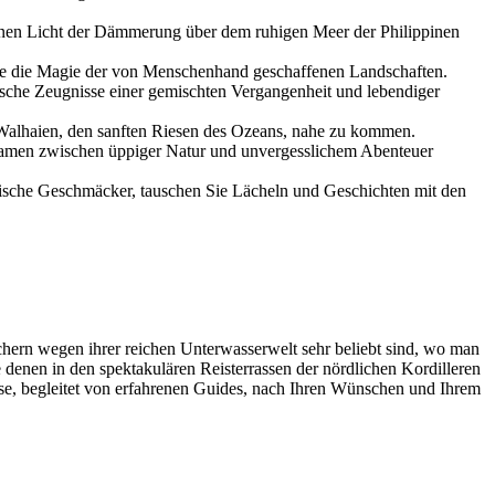
denen Licht der Dämmerung über dem ruhigen Meer der Philippinen
Sie die Magie der von Menschenhand geschaffenen Landschaften.
tische Zeugnisse einer gemischten Vergangenheit und lebendiger
n Walhaien, den sanften Riesen des Ozeans, nahe zu kommen.
ramen zwischen üppiger Natur und unvergesslichem Abenteuer
otische Geschmäcker, tauschen Sie Lächeln und Geschichten mit den
hern wegen ihrer reichen Unterwasserwelt sehr beliebt sind, wo man
enen in den spektakulären Reisterrassen der nördlichen Kordilleren
ise, begleitet von erfahrenen Guides, nach Ihren Wünschen und Ihrem