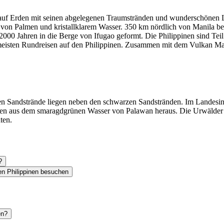
 auf Erden mit seinen abgelegenen Traumstränden und wunderschönen 
von Palmen und kristallklarem Wasser. 350 km nördlich von Manila bef
00 Jahren in die Berge von Ifugao geformt. Die Philippinen sind Teil 
n meisten Rundreisen auf den Philippinen. Zusammen mit dem Vulkan Ma
ißen Sandstrände liegen neben den schwarzen Sandstränden. Im Landesi
gen aus dem smaragdgrünen Wasser von Palawan heraus. Die Urwälder be
ten.
?
en Philippinen besuchen
en?