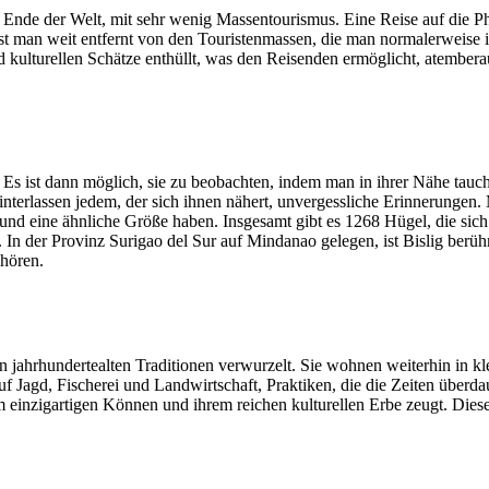
m Ende der Welt, mit sehr wenig Massentourismus. Eine Reise auf die P
 ist man weit entfernt von den Touristenmassen, die man normalerweise i
und kulturellen Schätze enthüllt, was den Reisenden ermöglicht, atembe
s ist dann möglich, sie zu beobachten, indem man in ihrer Nähe taucht. 
nterlassen jedem, der sich ihnen nähert, unvergessliche Erinnerungen.
und eine ähnliche Größe haben. Insgesamt gibt es 1268 Hügel, die sich
 In der Provinz Surigao del Sur auf Mindanao gelegen, ist Bislig berüh
ehören.
 in jahrhundertealten Traditionen verwurzelt. Sie wohnen weiterhin in 
uf Jagd, Fischerei und Landwirtschaft, Praktiken, die die Zeiten überd
 einzigartigen Können und ihrem reichen kulturellen Erbe zeugt. Die