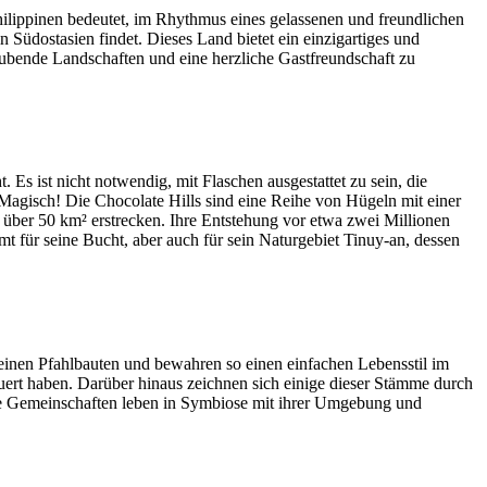
hilippinen bedeutet, im Rhythmus eines gelassenen und freundlichen
n Südostasien findet. Dieses Land bietet ein einzigartiges und
raubende Landschaften und eine herzliche Gastfreundschaft zu
Es ist nicht notwendig, mit Flaschen ausgestattet zu sein, die
 Magisch! Die Chocolate Hills sind eine Reihe von Hügeln mit einer
 über 50 km² erstrecken. Ihre Entstehung vor etwa zwei Millionen
mt für seine Bucht, aber auch für sein Naturgebiet Tinuy-an, dessen
kleinen Pfahlbauten und bewahren so einen einfachen Lebensstil im
auert haben. Darüber hinaus zeichnen sich einige dieser Stämme durch
se Gemeinschaften leben in Symbiose mit ihrer Umgebung und