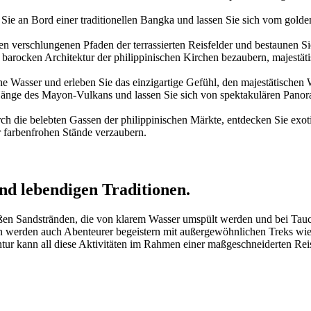
Sie an Bord einer traditionellen Bangka und lassen Sie sich vom gol
en verschlungenen Pfaden der terrassierten Reisfelder und bestaunen 
 barocken Architektur der philippinischen Kirchen bezaubern, majestä
ene Wasser und erleben Sie das einzigartige Gefühl, den majestätische
änge des Mayon-Vulkans und lassen Sie sich von spektakulären Pano
ch die belebten Gassen der philippinischen Märkte, entdecken Sie ex
r farbenfrohen Stände verzaubern.
und lebendigen Traditionen.
ißen Sandstränden, die von klarem Wasser umspült werden und bei Tauc
werden auch Abenteurer begeistern mit außergewöhnlichen Treks wie d
ntur kann all diese Aktivitäten im Rahmen einer maßgeschneiderten Re