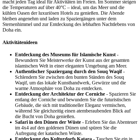
macht jeden Tag ideal für Aktivitäten im Freien. Im Sommer steigen
die Temperaturen auf über 40°C – ideal, um das Meer und die
kühlen Oasen der luxuriösen Hotels zu genießen. Die Abende
bleiben angenehm und laden zu Spaziergängen unter dem
Sternenhimmel und zur Entdeckung des lebhaften Nachtlebens von
Doha ein.
Aktivitätenideen
Entdeckung des Museums für Islamische Kunst
-
Bewundern Sie Meisterwerke der Kunst aus der gesamten
islamischen Welt in einer eleganten Umgebung am Meer.
Authentischer Spaziergang durch den Souq Waqif
-
Schlendern Sie zwischen den bunten Ständen des Souq
Waqif, um das lokale Kunsthandwerk, Gewürze und die
warme Atmosphäre von Doha zu entdecken.
Entdeckung der Architektur der Corniche
- Spazieren Sie
entlang der Corniche und bewundern Sie die futuristischen
Gebäude, die sich mit traditioneller Eleganz vermischen,
während Sie gleichzeitig einen atemberaubenden Blick auf
die Bucht von Doha genießen.
Safari in den Dünen der Wüste
- Erleben Sie das Abenteuer
im 4x4 auf den goldenen Dünen und spüren Sie die
Aufregung der katarischen Wüste.
Entdeckung des Kulturdorfs Katara
- Tauchen Sie ein in