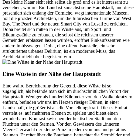
Das kleine Katar sieht sich selbst als groß und es ist interessant zu
verstehen, warum. Ein Land ist zunächst seine Hauptstadt, und diese
präsentiert sich entlang der Corniche, wagt internationale Museen,
holt die größten Architekten, um die futuristischen Türme von West
Bay, The Pearl und der neuen Smart City von Lusail zu errichten.
Doha breitet sich mitten in der Wüste aus, um Sport- und
Bildungsstädte zu erbauen, die selbst die reichsten unserer
Gemeinden erblassen lassen würden, eröffnet Einkaufszentren wie
andere Imbisswagen. Doha, eine offene Baustelle, ein sehr
strukturiertes urbanes Delirium, ist ein modernes Muss, das
Architekturliebhaber begeistern wird.
Eine Wüste in der Nähe der Hauptstadt
Eine wahre Bereicherung der Gegend, diese Wüste ist so
zugänglich, als befände man sich im durchschnittlichen Vorort der
Hauptstadt. Weniger als hundert Kilometer von den Wolkenkratzern
entfernt, befinden wir uns im Herzen riesiger Dünen, in einer
Landschaft, die größer ist als die Vorstellungskraft. Dieses Emirat
versteht es, auf mehreren Ebenen zu spielen und bietet einen
wunderbaren Kontrast zwischen der hektischen Stadt und den
Fluchten unter den Sternen. Vor den Gewässern des „inneren
Meeres“ erwacht der kleine Prinz in jedem von uns und gerät ins
Staunen. Er reitet über die Barchane, betrachtet die Sternbilder und