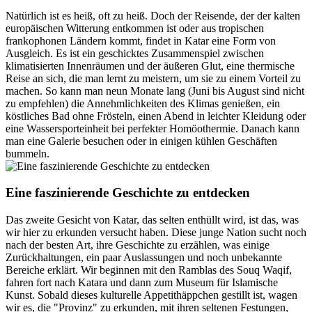
Natürlich ist es heiß, oft zu heiß. Doch der Reisende, der der kalten
europäischen Witterung entkommen ist oder aus tropischen
frankophonen Ländern kommt, findet in Katar eine Form von
Ausgleich. Es ist ein geschicktes Zusammenspiel zwischen
klimatisierten Innenräumen und der äußeren Glut, eine thermische
Reise an sich, die man lernt zu meistern, um sie zu einem Vorteil zu
machen. So kann man neun Monate lang (Juni bis August sind nicht
zu empfehlen) die Annehmlichkeiten des Klimas genießen, ein
köstliches Bad ohne Frösteln, einen Abend in leichter Kleidung oder
eine Wassersporteinheit bei perfekter Homöothermie. Danach kann
man eine Galerie besuchen oder in einigen kühlen Geschäften
bummeln.
Eine faszinierende Geschichte zu entdecken
Das zweite Gesicht von Katar, das selten enthüllt wird, ist das, was
wir hier zu erkunden versucht haben. Diese junge Nation sucht noch
nach der besten Art, ihre Geschichte zu erzählen, was einige
Zurückhaltungen, ein paar Auslassungen und noch unbekannte
Bereiche erklärt. Wir beginnen mit den Ramblas des Souq Waqif,
fahren fort nach Katara und dann zum Museum für Islamische
Kunst. Sobald dieses kulturelle Appetithäppchen gestillt ist, wagen
wir es, die "Provinz" zu erkunden, mit ihren seltenen Festungen,