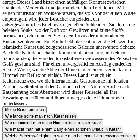
anregt. Dieses Land bietet einen auffälligen Kontrast zwischen
strahlender Modernität und jahrhundertealten Traditionen. Mit
seinen futuristischen Wolkenkratzern, die stolz vor der stillen Wüste
emporragen, wird jeder Besucher eingeladen, ein
außergewöhnliches Erlebnis zu genießen. Schlendern Sie durch die
belebten Souks, wo der Duft von Gewürzen und bunte Stoffe
berauschen, oder tauchen Sie in den Luxus der ultramodernen
Einkaufszentren ein. Für Kulturliebhaber enthüllen die Museen für
islamische Kunst und zeitgenössische Galerien unerwartete Schätze.
Auch die Naturlandschaften kommen nicht zu kurz, mit feinen
Sandstränden, die von den türkisfarbenen Gewässern des Persischen
Golfs gesäumt sind. Für einen unvergesslichen Ausflug entdecken
Sie die Wüste, wo die Stille der Dünen unter einem sternenklaren
Himmel zur Reflexion einlädt. Dieses Land ist auch ein
Kulturkreuzweg, wo die internationale Gastronomie mit lokalen
Aromen wetteifert und den Gaumen erfreut. Auf der Suche nach
Entspannung oder Abenteuer wird dieses Reiseziel all Ihre
Erwartungen erfüllen und Ihnen unvergessliche Erinnerungen
hinterlassen.
Meine Reise erstellen
Wie lange sollte man nach Katar reisen
Wie organisiert man seine Hochzeitsreise nach Katar
Wie macht man mit einem Baby einen schönen Urlaub in Katar?
Welche Sehenswürdigkeiten sollte man bei einer Familienwanderreise in