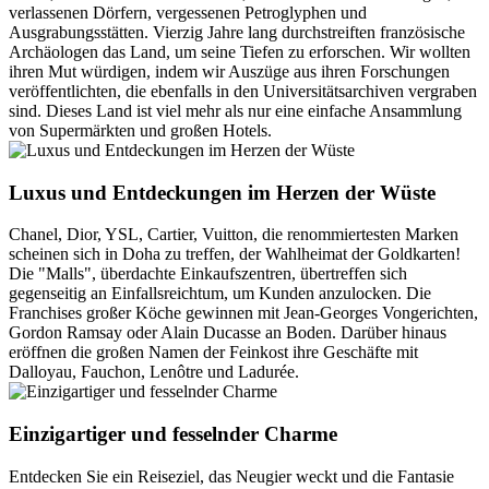
verlassenen Dörfern, vergessenen Petroglyphen und
Ausgrabungsstätten. Vierzig Jahre lang durchstreiften französische
Archäologen das Land, um seine Tiefen zu erforschen. Wir wollten
ihren Mut würdigen, indem wir Auszüge aus ihren Forschungen
veröffentlichten, die ebenfalls in den Universitätsarchiven vergraben
sind. Dieses Land ist viel mehr als nur eine einfache Ansammlung
von Supermärkten und großen Hotels.
Luxus und Entdeckungen im Herzen der Wüste
Chanel, Dior, YSL, Cartier, Vuitton, die renommiertesten Marken
scheinen sich in Doha zu treffen, der Wahlheimat der Goldkarten!
Die "Malls", überdachte Einkaufszentren, übertreffen sich
gegenseitig an Einfallsreichtum, um Kunden anzulocken. Die
Franchises großer Köche gewinnen mit Jean-Georges Vongerichten,
Gordon Ramsay oder Alain Ducasse an Boden. Darüber hinaus
eröffnen die großen Namen der Feinkost ihre Geschäfte mit
Dalloyau, Fauchon, Lenôtre und Ladurée.
Einzigartiger und fesselnder Charme
Entdecken Sie ein Reiseziel, das Neugier weckt und die Fantasie