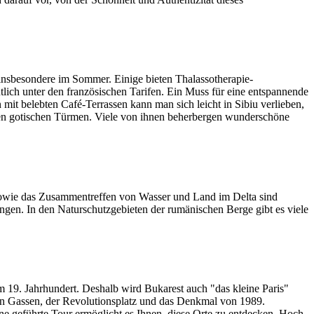
, insbesondere im Sommer. Einige bieten Thalassotherapie-
tlich unter den französischen Tarifen. Ein Muss für eine entspannende
it belebten Café-Terrassen kann man sich leicht in Sibiu verlieben,
den gotischen Türmen. Viele von ihnen beherbergen wunderschöne
sowie das Zusammentreffen von Wasser und Land im Delta sind
gen. In den Naturschutzgebieten der rumänischen Berge gibt es viele
 19. Jahrhundert. Deshalb wird Bukarest auch "das kleine Paris"
ten Gassen, der Revolutionsplatz und das Denkmal von 1989.
ne geführte Tour ermöglicht es Ihnen, diese Orte zu entdecken. Hoch