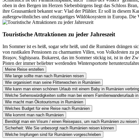
oben in den Bergen im Herzen Siebenbürgens liegt das Schloss Bran, 
ihre Grausamkeit bekannt war: Vlad der Pfähler. Er soll in diesem Karp
außergewöhnliches und einzigartiges Wildökosystem in Europa. Die Vo
Touristische Attraktionen zu jeder Jahreszeit
Im Sommer ist es heiß, sogar sehr heiß, und die Rumänen drängen s
von rustikalen Pensionen zu charmanten Villen, von Volksfesten zu pr
Brașov, Sighișoara. Bukarest, das im Sommer stickig ist, ist in der 
Pisten der immer beliebter werdenden Wintersportorte herunterzufahr
Meine Reise erstellen
Wie lange sollte man nach Rumänien reisen
Wie organisiert man seine Flitterwochen in Rumänien
Wie kann man einen schönen Urlaub mit einem Baby in Rumänien verbrin
Welche Sehenswürdigkeiten sollte man bei einem Familienwanderurlaub 
Wie macht man Ökotourismus in Rumänien
Welches Budget für eine Reise nach Rumänien
Wie kommt man nach Rumänien
Benötigt man ein Visum / einen Reisepass, um nach Rumänien zu reisen
Sicherheit: Wie Sie unbesorgt nach Rumänien reisen können
Welche Impfungen sind für Rumänien vorgeschrieben