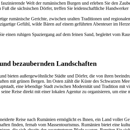
e faszinierende Welt der rumänischen Burgen und erleben Sie den Zaube
Fuß die sächsischen Dörfer, treffen Sie leidenschaftliche Handwerker u
rtige rumänische Gerichte, zwischen uralten Traditionen und regionalen
nzigartige Gefühl, wilde Bären auf einem geführten Abenteuer im Her
ie einen ruhigen Spaziergang auf dem feinen Sand, begleitet vom Rau
 und bezaubernden Landschaften
und bieten außergewöhnliche Städte und Dörfer, die von ihren beeind
haften mit grünen Bergen. Im Osten zählt die Küste des Schwarzen Mee
Hauptstadt, eine lebendige Stadt zwischen Modernität und Tradition mit 
seine Reise direkt mit einer lokalen Agentur zu organisieren, um eine 
hneiderte Reise nach Rumänien ermöglicht es Ihnen, ein Land voller G
ften finden, fernab vom Massentourismus. Rumänien bietet eine kulture
jenigen, die sich abseits der ausgetretenen Pfade wagen. Bereiten Sie sic