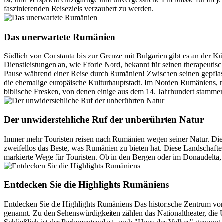
faszinierenden Reiseziels verzaubert zu werden.
Das unerwartete Rumänien
Südlich von Constanta bis zur Grenze mit Bulgarien gibt es an der Kü
Dienstleistungen an, wie Eforie Nord, bekannt für seinen therapeutis
Pause während einer Reise durch Rumänien! Zwischen seinen gepflaste
die ehemalige europäische Kulturhauptstadt. Im Norden Rumäniens, 
biblische Fresken, von denen einige aus dem 14. Jahrhundert stamme
Der unwiderstehliche Ruf der unberührten Natur
Immer mehr Touristen reisen nach Rumänien wegen seiner Natur. Di
zweifellos das Beste, was Rumänien zu bieten hat. Diese Landschaft
markierte Wege für Touristen. Ob in den Bergen oder im Donaudelta, d
Entdecken Sie die Highlights Rumäniens
Entdecken Sie die Highlights Rumäniens Das historische Zentrum von 
genannt. Zu den Sehenswürdigkeiten zählen das Nationaltheater, die 
Schließlich ist der Parlamentspalast, auch "Haus des Volkes" genann