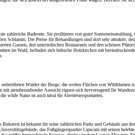
ste zahlreiche Badeorte. Sie profitieren von guter Sonneneinstrahlung
chen Schlamm. Die Preise für Behandlungen sind dort sehr attraktiv, deu
rten Gassen, den unterirdischen Restaurants und den schönen Plätzen m
mitten im Wald, befinden sich hübsche Holzkirchen mit beeindrucken
n.
e unberührten Wälder der Berge, die weiten Flächen von Wildblumen 
en mit atemberaubender Aussicht eignen sich hervorragend für Wanderun
ie wilde Natur ist auch ideal für Abenteuersportarten.
Bukarest ist bekannt für seine zahlreichen Parks und Gebäude aus dem
Universitätsgebäude, das Fußgängerquartier Lipscani mit seinen beleb
t, das größte Steingebäude Europas, direkt vor dem Louvre-Museum. Ei