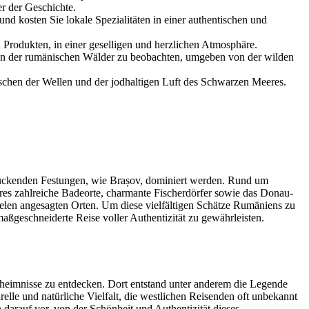
r der Geschichte.
nd kosten Sie lokale Spezialitäten in einer authentischen und
 Produkten, in einer geselligen und herzlichen Atmosphäre.
zen der rumänischen Wälder zu beobachten, umgeben von der wilden
schen der Wellen und der jodhaltigen Luft des Schwarzen Meeres.
ruckenden Festungen, wie Brașov, dominiert werden. Rund um
res zahlreiche Badeorte, charmante Fischerdörfer sowie das Donau-
vielen angesagten Orten. Um diese vielfältigen Schätze Rumäniens zu
maßgeschneiderte Reise voller Authentizität zu gewährleisten.
eheimnisse zu entdecken. Dort entstand unter anderem die Legende
lle und natürliche Vielfalt, die westlichen Reisenden oft unbekannt
h darauf vor, von der Schönheit und Authentizität dieses