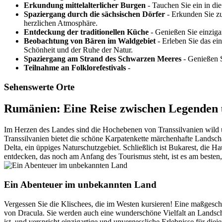
Erkundung mittelalterlicher Burgen
- Tauchen Sie ein in di
Spaziergang durch die sächsischen Dörfer
- Erkunden Sie zu 
herzlichen Atmosphäre.
Entdeckung der traditionellen Küche
- Genießen Sie einziga
Beobachtung von Bären im Waldgebiet
- Erleben Sie das ei
Schönheit und der Ruhe der Natur.
Spaziergang am Strand des Schwarzen Meeres
- Genießen S
Teilnahme an Folklorefestivals
-
Sehenswerte Orte
Rumänien: Eine Reise zwischen Legenden
Im Herzen des Landes sind die Hochebenen von Transsilvanien wild 
Transsilvanien bietet die schöne Karpatenkette märchenhafte Landsc
Delta, ein üppiges Naturschutzgebiet. Schließlich ist Bukarest, die 
entdecken, das noch am Anfang des Tourismus steht, ist es am besten, 
Ein Abenteuer im unbekannten Land
Vergessen Sie die Klischees, die im Westen kursieren! Eine maßgesc
von Dracula. Sie werden auch eine wunderschöne Vielfalt an Landscha
ist, und verspricht einzigartige und unvergessliche Erlebnisse für die