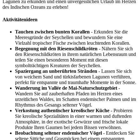
Lagunen zu erkunden und einen unvergesslichen Urlaub im Herzen
des Indischen Ozeans zu erleben!
Aktivitätenideen
Tauchen zwischen bunten Korallen
- Erkunden Sie die
Meeresgründe der Seychellen und bewundern Sie eine
Vielzahl tropischer Fische zwischen leuchtenden Korallen.
Begegnung mit den Riesenschildkröten
- Nähern Sie sich
den Riesenschildkröten in ihrem natürlichen Lebensraum und
teilen Sie einen besonderen Moment mit diesen
symbolträchtigen Kreaturen der Seychellen.
Spaziergang an unberührten Stränden
- Lassen Sie sich
von weichem Sand und türkisfarbenen Lagunen verführen,
perfekt für entspannte und traumhafte Momente in der Sonne.
Wanderung im Vallée de Mai-Naturschutzgebiet
-
Wandern Sie auf zauberhaften Pfaden im Herzen eines
urzeitlichen Waldes, im Schatten endemischer Palmen und im
Rhythmus des Gesangs seltener Vögel.
Verkostung authentischer kreolischer Küche
- Probieren
Sie kreolische Spezialitäten in einer warmen und duftenden
Atmosphäre, in der exotische Gewürze und frische lokale
Produkte Ihren Gaumen bei jedem Bissen verwöhnen.
Beobachtung seltener endemischer Vögel
- Entdecken Sie
seltene Sittiche und Grasmücken bei einem entspannten