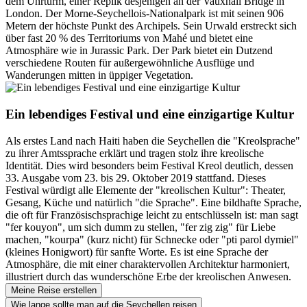
dem Uhrturm, einer Replik desjenigen an der Vauxhall Bridge in
London. Der Morne-Seychellois-Nationalpark ist mit seinen 906
Metern der höchste Punkt des Archipels. Sein Urwald erstreckt sich
über fast 20 % des Territoriums von Mahé und bietet eine
Atmosphäre wie in Jurassic Park. Der Park bietet ein Dutzend
verschiedene Routen für außergewöhnliche Ausflüge und
Wanderungen mitten in üppiger Vegetation.
Ein lebendiges Festival und eine einzigartige Kultur
Als erstes Land nach Haiti haben die Seychellen die "Kreolsprache"
zu ihrer Amtssprache erklärt und tragen stolz ihre kreolische
Identität. Dies wird besonders beim Festival Kreol deutlich, dessen
33. Ausgabe vom 23. bis 29. Oktober 2019 stattfand. Dieses
Festival würdigt alle Elemente der "kreolischen Kultur": Theater,
Gesang, Küche und natürlich "die Sprache". Eine bildhafte Sprache,
die oft für Französischsprachige leicht zu entschlüsseln ist: man sagt
"fer kouyon", um sich dumm zu stellen, "fer zig zig" für Liebe
machen, "kourpa" (kurz nicht) für Schnecke oder "pti parol dymiel"
(kleines Honigwort) für sanfte Worte. Es ist eine Sprache der
Atmosphäre, die mit einer charaktervollen Architektur harmoniert,
illustriert durch das wunderschöne Erbe der kreolischen Anwesen.
Meine Reise erstellen
Wie lange sollte man auf die Seychellen reisen