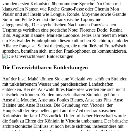
von den ersten Kolonisten übernommene Sprache. An Orten mit
klangvollen Namen wie Roche Gratte-Fesse oder Chemin Mon
Plaisir und auf Inseln wie Longue, Ronde, Moyenne sowie Grande
Sœur und Petite Sœur ist die französische Toponymie
allgegenwärtig. Die seychellischen Nachnamen französischen
Ursprungs verleihen eine poetische Note: Florence Dodo, Rosina
Bibi, Augustin Banane, Mariette Ladouce. Jedes Jahr feiert im März
ein Festival der Frankophonie diesen kulturellen Reichtum, dank der
Alliance française. Selbst diejenigen, die nicht fließend Französisch
sprechen, bemühen sich, mit den Frankophonen zu kommunizieren.
Die Unverzichtbaren Entdeckungen
Auf der Insel Mahé können Sie eine Vielzahl von schönen Stränden
mit türkisfarbenem Wasser und paradiesischen Landschaften
entdecken. Bei der Auswahl Ihres Badeortes werden Sie sich nicht
entscheiden können. Zu den unverzichtbaren Stränden gehören
Anse à la Mouche, Anse aux Poules Bleues, Anse aux Pins, Anse
Baleine und Anse Bazarca. Die Gründung von Victoria, der
Hauptstadt der Seychellen, geht auf die Zeit der französischen
Kolonisten im Jahr 1778 zurück. Unter britischer Herrschaft wurde
die Stadt zu Ehren der Königin in Victoria umbenannt. Der britische
architektonische Einfluss ist noch heute sichtbar, insbesondere mit