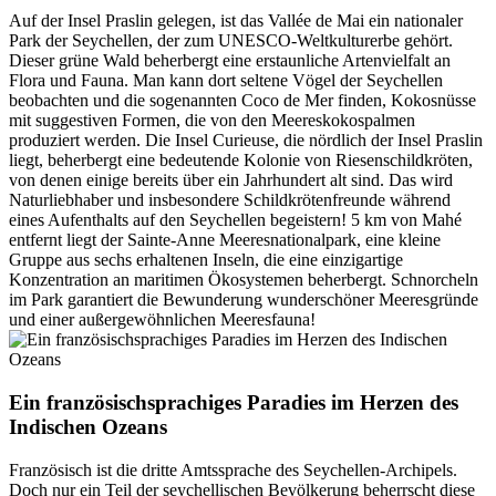
Auf der Insel Praslin gelegen, ist das Vallée de Mai ein nationaler
Park der Seychellen, der zum UNESCO-Weltkulturerbe gehört.
Dieser grüne Wald beherbergt eine erstaunliche Artenvielfalt an
Flora und Fauna. Man kann dort seltene Vögel der Seychellen
beobachten und die sogenannten Coco de Mer finden, Kokosnüsse
mit suggestiven Formen, die von den Meereskokospalmen
produziert werden. Die Insel Curieuse, die nördlich der Insel Praslin
liegt, beherbergt eine bedeutende Kolonie von Riesenschildkröten,
von denen einige bereits über ein Jahrhundert alt sind. Das wird
Naturliebhaber und insbesondere Schildkrötenfreunde während
eines Aufenthalts auf den Seychellen begeistern! 5 km von Mahé
entfernt liegt der Sainte-Anne Meeresnationalpark, eine kleine
Gruppe aus sechs erhaltenen Inseln, die eine einzigartige
Konzentration an maritimen Ökosystemen beherbergt. Schnorcheln
im Park garantiert die Bewunderung wunderschöner Meeresgründe
und einer außergewöhnlichen Meeresfauna!
Ein französischsprachiges Paradies im Herzen des
Indischen Ozeans
Französisch ist die dritte Amtssprache des Seychellen-Archipels.
Doch nur ein Teil der seychellischen Bevölkerung beherrscht diese