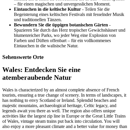
– für einen magischen und unvergesslichen Moment.
Eintauchen in die keltische Kultur
- Teilen Sie die
Begeisterung eines keltischen Festivals mit fesselnder Musik
und traditionellen Tänzen.
Bewundern Sie die üppigen botanischen Gärten
-
Spazieren Sie durch das Herz tropischer Gewächshäuser und
blumenreicher Parks, wo jeder Weg eine Explosion von
Farben und Düften offenbart – für ein vollkommenes
Eintauchen in die walisische Natur.
Sehenswerte Orte
Wales: Entdecken Sie eine
atemberaubende Natur
Wales is characterized by an almost complete absence of French
tourists, ensuring a true change of scenery. In terms of landscapes, it
has nothing to envy Scotland or Ireland. Splendid beaches and
majestic mountains, archaeological heritage, Celtic legacy, and
legends await you there as well. The region also offers unique
activities like the largest zip line in Europe or the Great Little Trains
of Wales, vintage steam trains put back into circulation. You will
also enjoy a more pleasant climate and a better value for money than