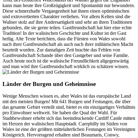
kann man heute ihre Großzügigkeit und Spontanität nur bewundern.
Diese schmerzhafte Vergangenheit hat ihnen einen optimistischen
und extrovertierten Charakter verliehen. Vor allem Kelten sind die
Waliser stolz auf ihre Andersartigkeit und sehr an ihren Traditionen
gebunden, die sie gerne teilen. Gastfreundschaft hat hier eine echte
Tradition! In der walisischen Geschichte und Kultur ist der Gast
heilig. Alte Texte berichten, dass die Fürsten von Wales sowohl
nach ihrer Gastfreundschaft als auch nach ihrer militärischen Macht
beurteilt wurden. Zur damaligen Zeit brachte das Fehlen von
Gastfreundschaft Schande über den Gastgeber und seine Familie.
Auch heute noch ist die walisische Freundlichkeit allgegenwärtig
und man wird ihre Gastfreundschaft wirklich zu schätzen wissen.
Länder der Burgen und Geheimnisse
Wenige Menschen wissen es, aber Wales ist das europäische Land
mit den meisten Burgen! Mit 641 Burgen und Festungen, die über
das gesamte Gebiet verteilt sind, bietet es ein einzigartiges Verhältnis
pro Einwohner weltweit. Sie haben die Qual der Wahl. Für
Stadtbewohner erhebt sich das beeindruckende Cardiff Castle mitten
im Herzen der walisischen Hauptstadt. Caerphilly im Süden von
Wales ist eine der größten mittelalterlichen Festungen im Vereinigten
Königreich. Hervorragend erhalten sind Beaumaris, Conwy,