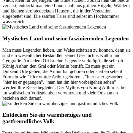
Natur, ideal für diejenigen, die Ruhe suchen. Sobald man die Städte
verlässt, entdeckt man eine Landschaft aus grünen Hügeln, Wäldern
und kleinen strohgedeckten Häusern, die in der Vegetation
eingebettet sind. Die sanften Täler sind selbst im Hochsommer
wasserreich.
Mystisches Land und seine faszinierenden Legenden
Man muss Legenden lieben, um Wales schätzen zu können, denn sie
sind ein wesentlicher Bestandteil seiner Geschichte, Kultur und
Geografie. An jedem Ort ist eine Legende verknüpft, die sehr oft
König Arthur, den Gral oder Merlin betrifft. Es muss gut ein
Dutzend Orte geben, die Arthur hat geboren oder sterben sehen!
Formeln wie "Hier wurde Arthur geboren", "hier ist er gestorben",
"hier ist er gegangen", "man hat ihn hier vorbeigehen sehen"
werden Ihre Reise begleiten. Der Mythos von König Arthur ist tief
im walisischen Volksglauben verwurzelt und viele Ortsnamen
beziehen sich darauf.
Entdecken Sie ein warmherziges und
gastfreundliches Volk
Trotz des erbitterten Widerstands der Waliser gegen die Engländer