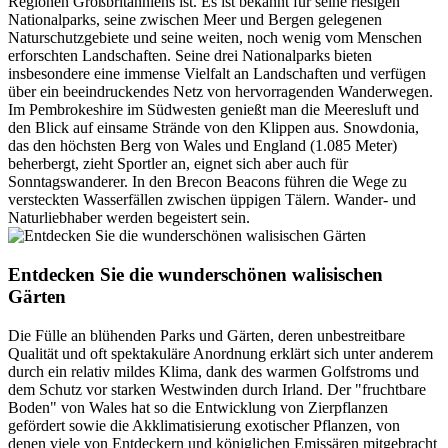
Regionen Großbritanniens ist. Es ist bekannt für seine riesigen
Nationalparks, seine zwischen Meer und Bergen gelegenen
Naturschutzgebiete und seine weiten, noch wenig vom Menschen
erforschten Landschaften. Seine drei Nationalparks bieten
insbesondere eine immense Vielfalt an Landschaften und verfügen
über ein beeindruckendes Netz von hervorragenden Wanderwegen.
Im Pembrokeshire im Südwesten genießt man die Meeresluft und
den Blick auf einsame Strände von den Klippen aus. Snowdonia,
das den höchsten Berg von Wales und England (1.085 Meter)
beherbergt, zieht Sportler an, eignet sich aber auch für
Sonntagswanderer. In den Brecon Beacons führen die Wege zu
versteckten Wasserfällen zwischen üppigen Tälern. Wander- und
Naturliebhaber werden begeistert sein.
Entdecken Sie die wunderschönen walisischen
Gärten
Die Fülle an blühenden Parks und Gärten, deren unbestreitbare
Qualität und oft spektakuläre Anordnung erklärt sich unter anderem
durch ein relativ mildes Klima, dank des warmen Golfstroms und
dem Schutz vor starken Westwinden durch Irland. Der "fruchtbare
Boden" von Wales hat so die Entwicklung von Zierpflanzen
gefördert sowie die Akklimatisierung exotischer Pflanzen, von
denen viele von Entdeckern und königlichen Emissären mitgebracht