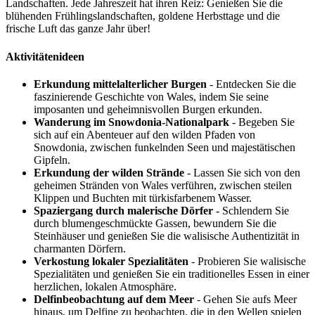
Landschaften. Jede Jahreszeit hat ihren Reiz: Genießen Sie die
blühenden Frühlingslandschaften, goldene Herbsttage und die
frische Luft das ganze Jahr über!
Aktivitätenideen
Erkundung mittelalterlicher Burgen
- Entdecken Sie die
faszinierende Geschichte von Wales, indem Sie seine
imposanten und geheimnisvollen Burgen erkunden.
Wanderung im Snowdonia-Nationalpark
- Begeben Sie
sich auf ein Abenteuer auf den wilden Pfaden von
Snowdonia, zwischen funkelnden Seen und majestätischen
Gipfeln.
Erkundung der wilden Strände
- Lassen Sie sich von den
geheimen Stränden von Wales verführen, zwischen steilen
Klippen und Buchten mit türkisfarbenem Wasser.
Spaziergang durch malerische Dörfer
- Schlendern Sie
durch blumengeschmückte Gassen, bewundern Sie die
Steinhäuser und genießen Sie die walisische Authentizität in
charmanten Dörfern.
Verkostung lokaler Spezialitäten
- Probieren Sie walisische
Spezialitäten und genießen Sie ein traditionelles Essen in einer
herzlichen, lokalen Atmosphäre.
Delfinbeobachtung auf dem Meer
- Gehen Sie aufs Meer
hinaus, um Delfine zu beobachten, die in den Wellen spielen