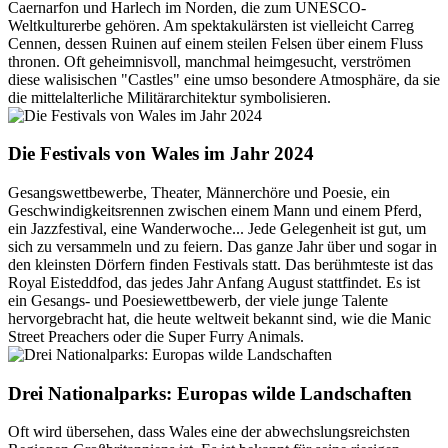
Caernarfon und Harlech im Norden, die zum UNESCO-
Weltkulturerbe gehören. Am spektakulärsten ist vielleicht Carreg
Cennen, dessen Ruinen auf einem steilen Felsen über einem Fluss
thronen. Oft geheimnisvoll, manchmal heimgesucht, verströmen
diese walisischen "Castles" eine umso besondere Atmosphäre, da sie
die mittelalterliche Militärarchitektur symbolisieren.
Die Festivals von Wales im Jahr 2024
Gesangswettbewerbe, Theater, Männerchöre und Poesie, ein
Geschwindigkeitsrennen zwischen einem Mann und einem Pferd,
ein Jazzfestival, eine Wanderwoche... Jede Gelegenheit ist gut, um
sich zu versammeln und zu feiern. Das ganze Jahr über und sogar in
den kleinsten Dörfern finden Festivals statt. Das berühmteste ist das
Royal Eisteddfod, das jedes Jahr Anfang August stattfindet. Es ist
ein Gesangs- und Poesiewettbewerb, der viele junge Talente
hervorgebracht hat, die heute weltweit bekannt sind, wie die Manic
Street Preachers oder die Super Furry Animals.
Drei Nationalparks: Europas wilde Landschaften
Oft wird übersehen, dass Wales eine der abwechslungsreichsten