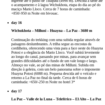
íngreme até o passo de Tillapata (4990 m). Descida à tarde até
o acampamento e à lagoa Wichukhota, etapa do dia ao pé do
maciço Mario Lloco. Cerca de 7 horas de caminhada:
+850/-950 m Noite em bivouac.
day 16
Wichukhota – Milluni – Huayna – La Paz - 3680 m
Continuação do trekking com uma subida regular através de
paisagens deslumbrantes. A trilha segue as encostas da
cordilheira, oferecendo uma vista para a face oeste do Huayna
Potosi e a elegância do Mario Lloco. Você subirá levemente
ao longo do canal, passando por minas, para avançar sem
grandes dificuldades até o fundo de um vale longo e largo.
Almoço no vale, ao pé das minas de Milluni. Subida em
direção à geleira, com um belo panorama sobre o imponente
Huayna Potosi (6088 m). Pequena descida até o veículo e
retorno a La Paz no final da tarde. Cerca de 6 horas de
caminhada: +650/-250 m Noite no hotel 3*
day 17
La Paz – Valle de la Luna – Teleférico – El Alto – La Paz