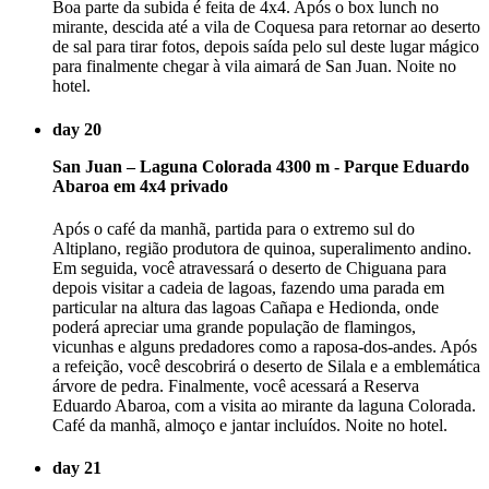
Boa parte da subida é feita de 4x4. Após o box lunch no
mirante, descida até a vila de Coquesa para retornar ao deserto
de sal para tirar fotos, depois saída pelo sul deste lugar mágico
para finalmente chegar à vila aimará de San Juan. Noite no
hotel.
day 20
San Juan – Laguna Colorada 4300 m - Parque Eduardo
Abaroa em 4x4 privado
Após o café da manhã, partida para o extremo sul do
Altiplano, região produtora de quinoa, superalimento andino.
Em seguida, você atravessará o deserto de Chiguana para
depois visitar a cadeia de lagoas, fazendo uma parada em
particular na altura das lagoas Cañapa e Hedionda, onde
poderá apreciar uma grande população de flamingos,
vicunhas e alguns predadores como a raposa-dos-andes. Após
a refeição, você descobrirá o deserto de Silala e a emblemática
árvore de pedra. Finalmente, você acessará a Reserva
Eduardo Abaroa, com a visita ao mirante da laguna Colorada.
Café da manhã, almoço e jantar incluídos. Noite no hotel.
day 21