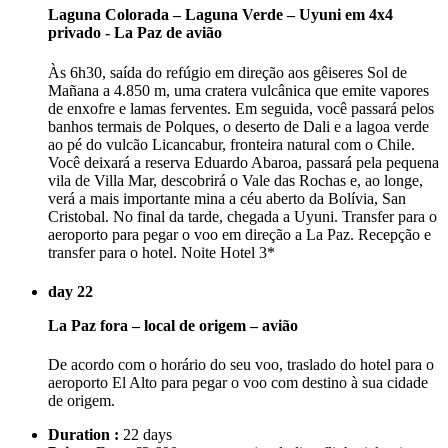
Laguna Colorada – Laguna Verde – Uyuni em 4x4
privado - La Paz de avião
Às 6h30, saída do refúgio em direção aos gêiseres Sol de
Mañana a 4.850 m, uma cratera vulcânica que emite vapores
de enxofre e lamas ferventes. Em seguida, você passará pelos
banhos termais de Polques, o deserto de Dali e a lagoa verde
ao pé do vulcão Licancabur, fronteira natural com o Chile.
Você deixará a reserva Eduardo Abaroa, passará pela pequena
vila de Villa Mar, descobrirá o Vale das Rochas e, ao longe,
verá a mais importante mina a céu aberto da Bolívia, San
Cristobal. No final da tarde, chegada a Uyuni. Transfer para o
aeroporto para pegar o voo em direção a La Paz. Recepção e
transfer para o hotel. Noite Hotel 3*
day 22
La Paz fora – local de origem – avião
De acordo com o horário do seu voo, traslado do hotel para o
aeroporto El Alto para pegar o voo com destino à sua cidade
de origem.
Duration :
22 days