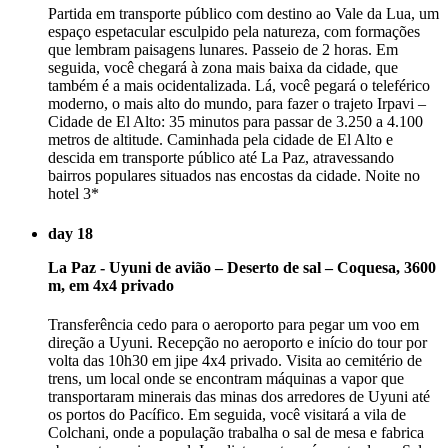
Partida em transporte público com destino ao Vale da Lua, um
espaço espetacular esculpido pela natureza, com formações
que lembram paisagens lunares. Passeio de 2 horas. Em
seguida, você chegará à zona mais baixa da cidade, que
também é a mais ocidentalizada. Lá, você pegará o teleférico
moderno, o mais alto do mundo, para fazer o trajeto Irpavi –
Cidade de El Alto: 35 minutos para passar de 3.250 a 4.100
metros de altitude. Caminhada pela cidade de El Alto e
descida em transporte público até La Paz, atravessando
bairros populares situados nas encostas da cidade. Noite no
hotel 3*
day 18
La Paz - Uyuni de avião – Deserto de sal – Coquesa, 3600
m, em 4x4 privado
Transferência cedo para o aeroporto para pegar um voo em
direção a Uyuni. Recepção no aeroporto e início do tour por
volta das 10h30 em jipe 4x4 privado. Visita ao cemitério de
trens, um local onde se encontram máquinas a vapor que
transportaram minerais das minas dos arredores de Uyuni até
os portos do Pacífico. Em seguida, você visitará a vila de
Colchani, onde a população trabalha o sal de mesa e fabrica