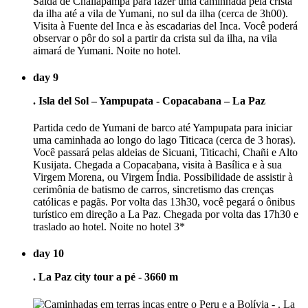
Saída de Challapampa para fazer uma caminhada pela crista
da ilha até a vila de Yumani, no sul da ilha (cerca de 3h00).
Visita à Fuente del Inca e às escadarias del Inca. Você poderá
observar o pôr do sol a partir da crista sul da ilha, na vila
aimará de Yumani. Noite no hotel.
day 9
. Isla del Sol – Yampupata - Copacabana – La Paz
Partida cedo de Yumani de barco até Yampupata para iniciar
uma caminhada ao longo do lago Titicaca (cerca de 3 horas).
Você passará pelas aldeias de Sicuani, Titicachi, Chañi e Alto
Kusijata. Chegada a Copacabana, visita à Basílica e à sua
Virgem Morena, ou Virgem Índia. Possibilidade de assistir à
cerimônia de batismo de carros, sincretismo das crenças
católicas e pagãs. Por volta das 13h30, você pegará o ônibus
turístico em direção a La Paz. Chegada por volta das 17h30 e
traslado ao hotel. Noite no hotel 3*
day 10
. La Paz city tour a pé - 3660 m