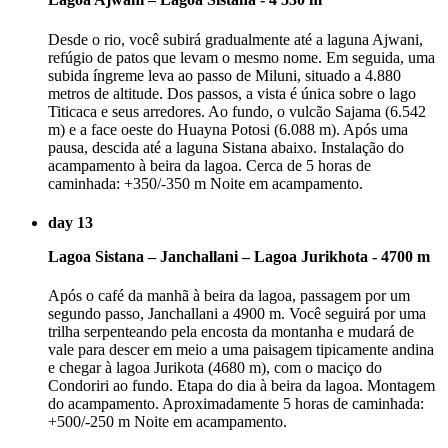
Desde o rio, você subirá gradualmente até a laguna Ajwani,
refúgio de patos que levam o mesmo nome. Em seguida, uma
subida íngreme leva ao passo de Miluni, situado a 4.880
metros de altitude. Dos passos, a vista é única sobre o lago
Titicaca e seus arredores. Ao fundo, o vulcão Sajama (6.542
m) e a face oeste do Huayna Potosi (6.088 m). Após uma
pausa, descida até a laguna Sistana abaixo. Instalação do
acampamento à beira da lagoa. Cerca de 5 horas de
caminhada: +350/-350 m Noite em acampamento.
day 13
Lagoa Sistana – Janchallani – Lagoa Jurikhota - 4700 m
Após o café da manhã à beira da lagoa, passagem por um
segundo passo, Janchallani a 4900 m. Você seguirá por uma
trilha serpenteando pela encosta da montanha e mudará de
vale para descer em meio a uma paisagem tipicamente andina
e chegar à lagoa Jurikota (4680 m), com o maciço do
Condoriri ao fundo. Etapa do dia à beira da lagoa. Montagem
do acampamento. Aproximadamente 5 horas de caminhada:
+500/-250 m Noite em acampamento.