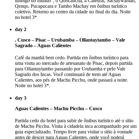
umbigo do mundo", o Qoricancha, a Catedral, Sacsaywaman,
Qenqo, Pucapucara e Tambo Machay em ônibus turístico
coletivo. Retorno ao centro da cidade no final do dia. Noite
no hotel 3*
day 2
. Cusco – Pisac – Urubamba – Ollantaytambo – Vale
Sagrado – Aguas Calientes
Café da manhã bem cedo. Partida em ônibus turístico para
uma visita ao mercado de artesanato de Pisac, depois partida
para Ollantaytambo passando por Urubamba e pelo Vale
Sagrado dos Incas. Você continuará de trem até Aguas
Calientes, aos pés de Machu Picchu, onde passará a noite.
Noite no hotel 3*.
day 3
Aguas Calientes – Machu Picchu – Cusco
Partida cedo do hotel para subir de ônibus turístico até o sítio
de Machu Picchu. Visita à cidadela inca acompanhado por um
guia especializado. Tempo livre para visitar o sítio à vontade
antes de descer para Aguas Calientes, onde você poderá