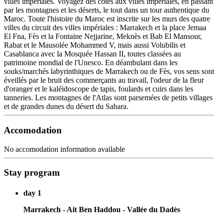
villes impériales. Voyagez des côtes aux villes impériales, en passant
par les montagnes et les déserts, le tout dans un tour authentique du
Maroc. Toute l'histoire du Maroc est inscrite sur les murs des quatre
villes du circuit des villes impériales : Marrakech et la place Jemaa
El Fna, Fès et la Fontaine Nejjarine, Meknès et Bab El Mansour,
Rabat et le Mausolée Mohammed V, mais aussi Volubilis et
Casablanca avec la Mosquée Hassan II, toutes classées au
patrimoine mondial de l'Unesco. En déambulant dans les
souks/marchés labyrinthiques de Marrakech ou de Fès, vos sens sont
éveillés par le bruit des commerçants au travail, l'odeur de la fleur
d'oranger et le kaléidoscope de tapis, foulards et cuirs dans les
tanneries. Les montagnes de l'Atlas sont parsemées de petits villages
et de grandes dunes du désert du Sahara.
Accomodation
No accomodation information available
Stay program
day 1
Marrakech - Ait Ben Haddou - Vallée du Dadès