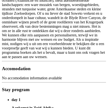
oceanen (Atlantische en Indische), biedt adembenemende
landschappen: een ware mozaïek van bergen, woestijngebieden,
stranden met turquoise water, grote Amerikaanse steden en kleine
tijdloze Zoeloedorpen. Of u nu liever de stad Soweto verkent en u
onderdompelt in haar cultuur, wandelt in de Blyde River Canyon, de
onmisbare wijnen proeft of de grote roofdieren van het Krugerpark
observeert, elk van deze bestemmingen mag u niet missen. Het is
om ze in alle rust te ontdekken dat wij u deze rondreis aanbieden.
We kunnen elke reis aanpassen en personaliseren, terwijl we in
harmonie blijven met uw wensen en uw budget. Als u inspiratie
mist, nodigen wij u uit om een voorbeeldroute te bekijken die u een
voorproefje geeft van wat wij u kunnen bieden. U kunt dit
programma boeken als het u bevalt, maar u kunt ons ook vragen het
aan te passen aan uw wensen.
Accomodation
No accomodation information available
Stay program
day 1
Aankomst in Zuid-Afrika