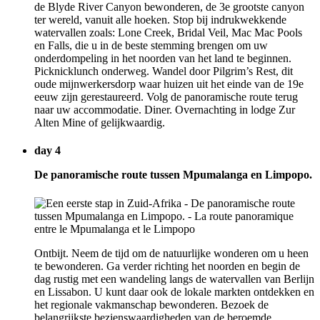
de Blyde River Canyon bewonderen, de 3e grootste canyon
ter wereld, vanuit alle hoeken. Stop bij indrukwekkende
watervallen zoals: Lone Creek, Bridal Veil, Mac Mac Pools
en Falls, die u in de beste stemming brengen om uw
onderdompeling in het noorden van het land te beginnen.
Picknicklunch onderweg. Wandel door Pilgrim’s Rest, dit
oude mijnwerkersdorp waar huizen uit het einde van de 19e
eeuw zijn gerestaureerd. Volg de panoramische route terug
naar uw accommodatie. Diner. Overnachting in lodge Zur
Alten Mine of gelijkwaardig.
day 4
De panoramische route tussen Mpumalanga en Limpopo.
Ontbijt. Neem de tijd om de natuurlijke wonderen om u heen
te bewonderen. Ga verder richting het noorden en begin de
dag rustig met een wandeling langs de watervallen van Berlijn
en Lissabon. U kunt daar ook de lokale markten ontdekken en
het regionale vakmanschap bewonderen. Bezoek de
belangrijkste bezienswaardigheden van de beroemde