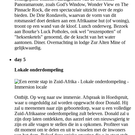
Panoramaroute, zoals God’s Window, Wonder View en The
Pinnacle Rock, die een spectaculair uitzicht over de regio
bieden. De Drie Rondavels, waarvan de vorm van dit
rotsmassief doet denken aan een Afrikaanse hut (of woning),
troont op een wand van de kloof. Lunch onderweg. Bezoek
aan Bourke’s Luck Potholes, ook wel "reuzenpotten" of
"heksenketels" genoemd, die de kracht van het water
aantonen. Diner. Overnachting in lodge Zur Alten Mine of
gelijkwaardig.
day 5
Lokale onderdompeling
Ontbijt. Op weg naar uw immersie. Afspraak in Hoedspruit,
waar u ongeduldig zal worden opgewacht door Donald. Hij
zal u meenemen naar zijn geboortedorp, waar u een volledige
Zuid-Afrikaanse onderdompeling zult beleven. Donald zal u
zijn dorp laten ontdekken, dus aarzel niet om nieuwsgierig te
zijn en alle vragen te stellen die in u opkomen. Profiteer van
dit moment om te delen en uit te wisselen met de inwoners