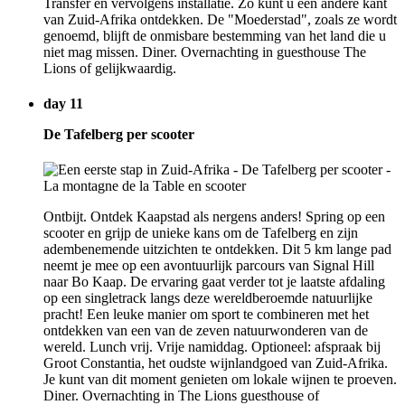
Transfer en vervolgens installatie. Zo kunt u een andere kant
van Zuid-Afrika ontdekken. De "Moederstad", zoals ze wordt
genoemd, blijft de onmisbare bestemming van het land die u
niet mag missen. Diner. Overnachting in guesthouse The
Lions of gelijkwaardig.
day 11
De Tafelberg per scooter
Ontbijt. Ontdek Kaapstad als nergens anders! Spring op een
scooter en grijp de unieke kans om de Tafelberg en zijn
adembenemende uitzichten te ontdekken. Dit 5 km lange pad
neemt je mee op een avontuurlijk parcours van Signal Hill
naar Bo Kaap. De ervaring gaat verder tot je laatste afdaling
op een singletrack langs deze wereldberoemde natuurlijke
pracht! Een leuke manier om sport te combineren met het
ontdekken van een van de zeven natuurwonderen van de
wereld. Lunch vrij. Vrije namiddag. Optioneel: afspraak bij
Groot Constantia, het oudste wijnlandgoed van Zuid-Afrika.
Je kunt van dit moment genieten om lokale wijnen te proeven.
Diner. Overnachting in The Lions guesthouse of