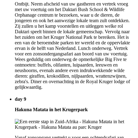
Ontbijt. Neem afscheid van uw gastheren en vertrek vroeg
met uw voertuig om het Daktari Bush School & Wildlife
Orphanage centrum te bezoeken, waar u de dieren, de
jongeren en ook het aanwezige lokale team zult ontdekken.
Zij zullen u het kamp voorstellen en uitleggen welke rol
Daktari speelt binnen de lokale gemeenschap. Vervolg naar
het zuiden om het Kruger National Park te bereiken. Het is
een van de beroemdste parken ter wereld en de oppervlakte
ervan is de helft van Nederland. Lunch onderweg. Vertrek
voor een zonsondergangsafari aan boord van uw voertuig.
Wees geduldig om onderweg de opmerkelijke Big Five te
ontmoeten: buffels, olifanten, luipaarden, leeuwen en
neushoorns, evenals andere even indrukwekkende wilde
dieren: giraffen, krokodillen, nijlpaarden, wrattenzwijnen,
zebra's. Diner en overnachting in de Royal Kruger lodge of
gelijkwaardig.
day 9
Hakuna Matata in het Krugerpark
Vanaf zonsopgang vertrekt u voor een ochtendsafari aan