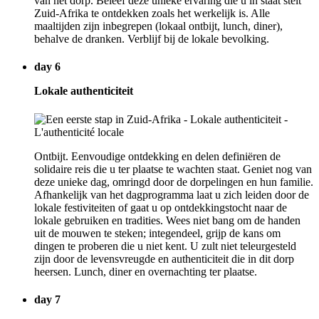
van het dorp. Beleef deze unieke ervaring die u in staat stelt
Zuid-Afrika te ontdekken zoals het werkelijk is. Alle
maaltijden zijn inbegrepen (lokaal ontbijt, lunch, diner),
behalve de dranken. Verblijf bij de lokale bevolking.
day 6
Lokale authenticiteit
Ontbijt. Eenvoudige ontdekking en delen definiëren de
solidaire reis die u ter plaatse te wachten staat. Geniet nog van
deze unieke dag, omringd door de dorpelingen en hun familie.
Afhankelijk van het dagprogramma laat u zich leiden door de
lokale festiviteiten of gaat u op ontdekkingstocht naar de
lokale gebruiken en tradities. Wees niet bang om de handen
uit de mouwen te steken; integendeel, grijp de kans om
dingen te proberen die u niet kent. U zult niet teleurgesteld
zijn door de levensvreugde en authenticiteit die in dit dorp
heersen. Lunch, diner en overnachting ter plaatse.
day 7