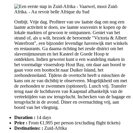
Ontbijt. Vrije dag. Profiteer van uw laatste dag om nog een
laatste activiteit te doen, uw laatste souvenirs te kopen op de
lokale markten of gewoon te ontspannen. Geniet van het
strand of, als u wilt, bezoek de beroemde "Victoria & Albert
Waterfront", een bijzonder levendige havenwijk met winkels
en restaurants. Ga daarna richting het zesde district om het
slavernijmuseum en het Kasteel de Goede Hoop te
ontdekken. Indien gewenst kunt u een wandeling maken in
het voormalige vissersdorp Hout Bay, om daar aan boord te
gaan voor een boottocht naar Duiker Island, het
zeehondeneiland. Tijdens de overtocht heeft u misschien de
kans om ze van dichtbij te observeren. Mogelijkheid om met
de zeehonden te zwemmen (optioneel). Lunch vrij. Transfer
terug naar de luchthaven van Kaapstad afhankelijk van de
vertrektijden van uw terugvlucht. Inchecken van de bagage en
terugvlucht in de avond. Diner en overnachting vrij, aan
boord van het vliegtuig.
Duration :
14 days
Price :
From €1,995 per person
(excluding flight tickets)
Destinations: :
Zuid-Afrika