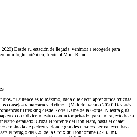
 2020) Desde su estación de llegada, venimos a recogerle para
 en un refugio auténtico, frente al Mont Blanc.
inutos. "Laurence es lo máximo, nada que decir, aprendimos muchas
nos consejos y marcarnos el ritmo." (Malorie, verano 2020) Después
á, comienzas tu trekking desde Notre-Dame de la Gorge. Nuestra guía
hapieux con Olivier, nuestro conductor privado, para un trayecto hacia
nerario detallado: Cruza el torrente del Bon Nant, hasta el chalet-
pero empinada de pedreras, donde grandes neveros permanecen hasta
hasta el refugio del Col de la Croix-du-Bonhomme (2 433 m).