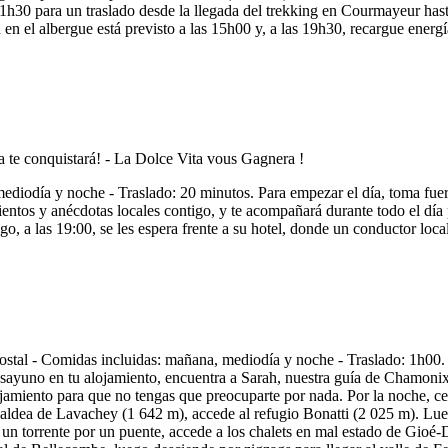
1h30 para un traslado desde la llegada del trekking en Courmayeur hast
en el albergue está previsto a las 15h00 y, a las 19h30, recargue energí
diodía y noche - Traslado: 20 minutos. Para empezar el día, toma fue
ntos y anécdotas locales contigo, y te acompañará durante todo el día
 a las 19:00, se les espera frente a su hotel, donde un conductor local 
al - Comidas incluidas: mañana, mediodía y noche - Traslado: 1h00. "¡
ayuno en tu alojamiento, encuentra a Sarah, nuestra guía de Chamonix, p
lojamiento para que no tengas que preocuparte por nada. Por la noche, c
 aldea de Lavachey (1 642 m), accede al refugio Bonatti (2 025 m). Luego
 un torrente por un puente, accede a los chalets en mal estado de Gioé-