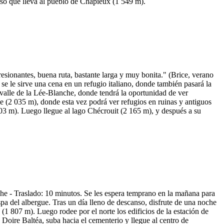
boso que lleva al pueblo de Chapieux (1 549 m).
ionantes, buena ruta, bastante larga y muy bonita." (Brice, verano
se le sirve una cena en un refugio italiano, donde también pasará la
 valle de la Lée-Blanche, donde tendrá la oportunidad de ver
e (2 035 m), donde esta vez podrá ver refugios en ruinas y antiguos
303 m). Luego llegue al lago Chécrouit (2 165 m), y después a su
e - Traslado: 10 minutos. Se les espera temprano en la mañana para
spa del albergue. Tras un día lleno de descanso, disfrute de una noche
(1 807 m). Luego rodee por el norte los edificios de la estación de
 Doire Baltéa, suba hacia el cementerio y llegue al centro de