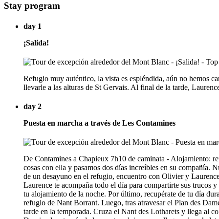
Stay program
day 1
¡Salida!
Refugio muy auténtico, la vista es espléndida, aún no hemos c
llevarle a las alturas de St Gervais. Al final de la tarde, Laure
day 2
Puesta en marcha a través de Les Contamines
De Contamines a Chapieux 7h10 de caminata - Alojamiento: ref
cosas con ella y pasamos dos días increíbles en su compañía. 
de un desayuno en el refugio, encuentro con Olivier y Laurence 
Laurence te acompaña todo el día para compartirte sus trucos y 
tu alojamiento de la noche. Por último, recupérate de tu día dur
refugio de Nant Borrant. Luego, tras atravesar el Plan des D
tarde en la temporada. Cruza el Nant des Lotharets y llega al