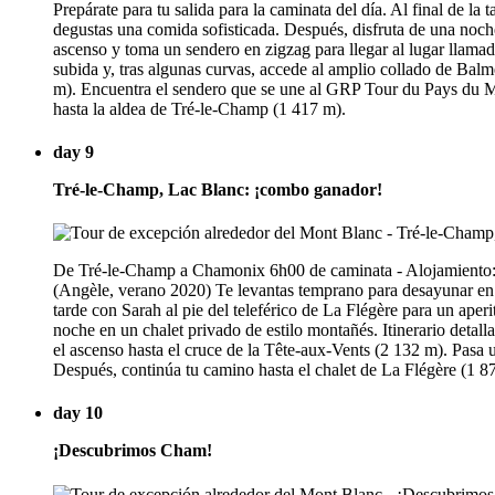
Prepárate para tu salida para la caminata del día. Al final de la
degustas una comida sofisticada. Después, disfruta de una noche
ascenso y toma un sendero en zigzag para llegar al lugar llamad
subida y, tras algunas curvas, accede al amplio collado de Balme
m). Encuentra el sendero que se une al GRP Tour du Pays du Mon
hasta la aldea de Tré-le-Champ (1 417 m).
day 9
Tré-le-Champ, Lac Blanc: ¡combo ganador!
De Tré-le-Champ a Chamonix 6h00 de caminata - Alojamiento: c
(Angèle, verano 2020) Te levantas temprano para desayunar en el 
tarde con Sarah al pie del teleférico de La Flégère para un aper
noche en un chalet privado de estilo montañés. Itinerario detal
el ascenso hasta el cruce de la Tête-aux-Vents (2 132 m). Pasa
Después, continúa tu camino hasta el chalet de La Flégère (1 8
day 10
¡Descubrimos Cham!