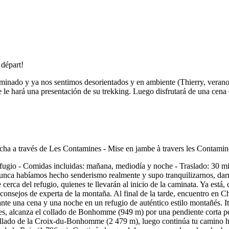
aminado y ya nos sentimos desorientados y en ambiente (Thierry, verano
nce le hará una presentación de su trekking. Luego disfrutará de una cena
ugio - Comidas incluidas: mañana, mediodía y noche - Traslado: 30 m
Nunca habíamos hecho senderismo realmente y supo tranquilizarnos, dar
cerca del refugio, quienes te llevarán al inicio de la caminata. Ya est
consejos de experta de la montaña. Al final de la tarde, encuentro en C
ante una cena y una noche en un refugio de auténtico estilo montañés. Iti
ames, alcanza el collado de Bonhomme (949 m) por una pendiente corta 
 collado de la Croix-du-Bonhomme (2 479 m), luego continúa tu camino 