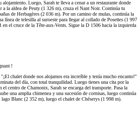
 tu alojamiento. Luego, Sarah te lleva a cenar a un restaurante donde
r a la aldea de Peuty (1 326 m), cruza el Nant Noir. Continúa tu
 cabañas de Herbagères (2 036 m). Por un camino de mulas, continúa la
ínea de telesilla al suroeste para llegar al collado de Posettes (1 997
en el cruce de la Tête-aux-Vents. Sigue la D 1506 hacia la izquierda
¡El chalet donde nos alojamos era increíble y tenía mucho encanto!"
inata del día, con total tranquilidad. Luego tienes una cita por la
en el centro de Chamonix, Sarah se encarga del transporte. Pasa la
), sube una amplia chimenea y una sucesión de cornisas, luego continúa
 lago Blanc (2 352 m), luego el chalet de Chéserys (1 998 m).