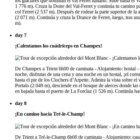
los glaciares que dominan el val Ferret italiano. Sube hasta e
1 776 m). Cruza la Doire del Val-Ferret y continúa tu camino par
col Ferret (2 537 m). Después de rodear la parte superior de l
(2 071 m). Continúa y cruza la Drance de Ferret, luego, tras una
m).
day 7
¡Calentamos los cuádriceps en Champex!
De Champex a Trient 6h00 de caminata - Alojamiento: hostal - 
noche, disfrutas de una cena y una noche en un hostal, ¡el cons
hasta el pie de los Clochers d’Arpette. Admira la vista sobre e
Portalo (2 049 m), desciende en el bosque de alerces donde las d
en bajada hasta el puerto de La Forclaz (1 526 m). Continúa has
day 8
¡En camino hacia Tré-le-Champ!
De Trient a Tré-le-Champ 6h00 de caminata - Alojamiento: casa