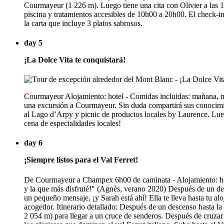
Courmayeur (1 226 m). Luego tiene una cita con Olivier a las 1
piscina y tratamientos accesibles de 10h00 a 20h00. El check-in 
la carta que incluye 3 platos sabrosos.
day 5
¡La Dolce Vita te conquistará!
Courmayeur Alojamiento: hotel - Comidas incluidas: mañana, me
una excursión a Courmayeur. Sin duda compartirá sus conocimie
al Lago d’Arpy y picnic de productos locales by Laurence. Luego,
cena de especialidades locales!
day 6
¡Siempre listos para el Val Ferret!
De Courmayeur a Champex 6h00 de caminata - Alojamiento: host
y la que más disfruté!" (Agnès, verano 2020) Después de un des
un pequeño mensaje, ¡y Sarah está ahí! Ella te lleva hasta tu a
acogedor. Itinerario detallado: Después de un descenso hasta la
2 054 m) para llegar a un cruce de senderos. Después de cruzar