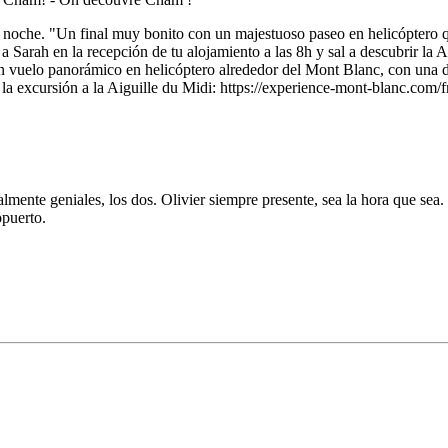
 noche. "Un final muy bonito con un majestuoso paseo en helicóptero 
 Sarah en la recepción de tu alojamiento a las 8h y sal a descubrir la A
un vuelo panorámico en helicóptero alrededor del Mont Blanc, con una du
 la excursión a la Aiguille du Midi: https://experience-mont-blanc.com
lmente geniales, los dos. Olivier siempre presente, sea la hora que sea. 
opuerto.