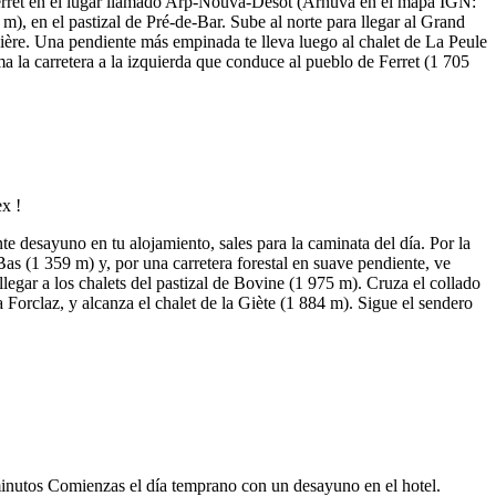
e Ferret en el lugar llamado Arp-Nouva-Désot (Arnuva en el mapa IGN:
m), en el pastizal de Pré-de-Bar. Sube al norte para llegar al Grand
dière. Una pendiente más empinada te lleva luego al chalet de La Peule
a la carretera a la izquierda que conduce al pueblo de Ferret (1 705
desayuno en tu alojamiento, sales para la caminata del día. Por la
as (1 359 m) y, por una carretera forestal en suave pendiente, ve
legar a los chalets del pastizal de Bovine (1 975 m). Cruza el collado
 Forclaz, y alcanza el chalet de la Giète (1 884 m). Sigue el sendero
minutos Comienzas el día temprano con un desayuno en el hotel.