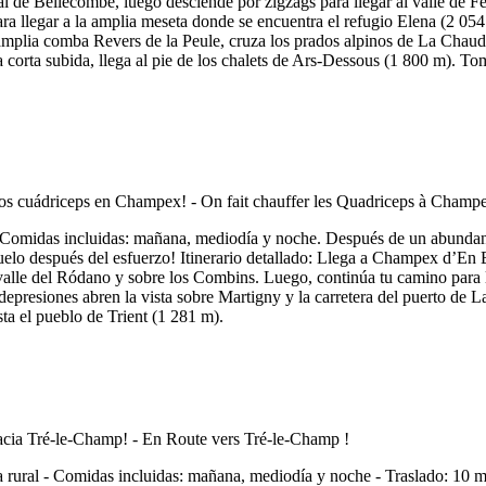
l Val de Bellecombe, luego desciende por zigzags para llegar al valle d
a llegar a la amplia meseta donde se encuentra el refugio Elena (2 054 
a amplia comba Revers de la Peule, cruza los prados alpinos de La Chau
 corta subida, llega al pie de los chalets de Ars-Dessous (1 800 m). Tom
Comidas incluidas: mañana, mediodía y noche. Después de un abundante 
uelo después del esfuerzo! Itinerario detallado: Llega a Champex d’En B
l valle del Ródano y sobre los Combins. Luego, continúa tu camino para l
epresiones abren la vista sobre Martigny y la carretera del puerto de La
ta el pueblo de Trient (1 281 m).
 rural - Comidas incluidas: mañana, mediodía y noche - Traslado: 10 