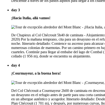
Desciende a través de los pastos alpinos para llegar a los chal
day 3
¡Hacia Italia, allá vamos!
De Chapieux al Col Chécrouit 5h40 de caminata - Alojamiento: 
2020) Por la mañana temprano, cita para un desayuno en el refug
noche. Itinerario detallado: Comience su ascenso para alcanzar 
numerosas colonias de marmotas. Por un camino primero en bajad
cuarteles. Continúe para llegar al embalse del lago de Combal (
collado (1 956 m), donde se encuentra su alojamiento.
day 4
¡Courmayeur, a la buena hora!
Del Col Chécrouit a Courmayeur 2h00 de caminata en descenso 
un desayuno en el refugio antes de partir para una corta caminat
en un albergue auténtico y acogedor. Itinerario detallado: Desd
Plan Chécrouit (1 701 m), y después, por numerosas curvas, lleg