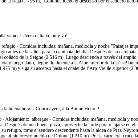
ets de la Raja (1 796 m). Continúa luego el descenso por el sendero her
refugio - Comidas incluidas: mañana, mediodía y noche "Paisajes impres
io antes de la salida para la caminata del día. Después de su caminata, 
el collado de la Seigne (2 516 m). Luego descienda a través del amplio
a y luego llano, llegue finalmente a la Alpe inferior de la Lée-Blanch
1 975 m) y siga su ascenso hasta el chalet de l’Arp-Vieille superior (2 
- Alojamiento: albergue - Comidas incluidas: mañana, mediodía y noch
a. Después de una buena pizza, aproveche la tarde para relajarse en el 
e su refugio, tome el sendero descendente hasta la aldea de Praz-Neyron 
ue al pintoresco pueblo de Dolone (1 210 m). Por la carretera, cruce la