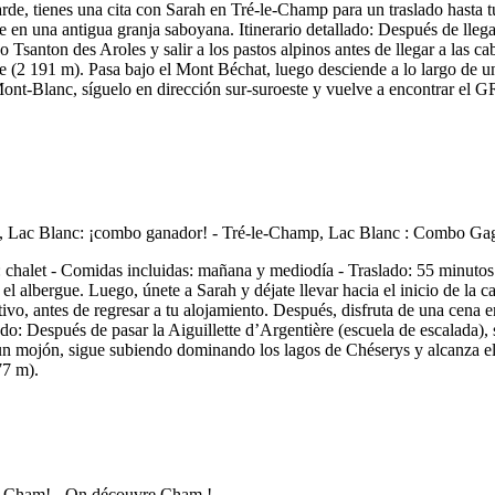
 tarde, tienes una cita con Sarah en Tré-le-Champ para un traslado hasta
 en una antigua granja saboyana. Itinerario detallado: Después de llega
o Tsanton des Aroles y salir a los pastos alpinos antes de llegar a las
 (2 191 m). Pasa bajo el Mont Béchat, luego desciende a lo largo de una l
t-Blanc, síguelo en dirección sur-suroeste y vuelve a encontrar el GR 
halet - Comidas incluidas: mañana y mediodía - Traslado: 55 minutos "
albergue. Luego, únete a Sarah y déjate llevar hacia el inicio de la cam
itivo, antes de regresar a tu alojamiento. Después, disfruta de una cena 
lado: Después de pasar la Aiguillette d’Argentière (escuela de escalada
 un mojón, sigue subiendo dominando los lagos de Chéserys y alcanza el
77 m).